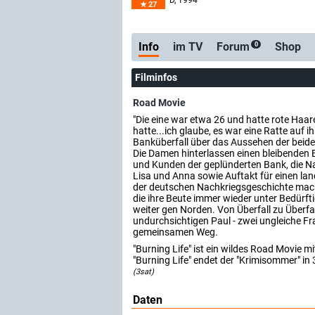
D
, 1994
27
Info
im TV
Forum
Shop
0
Filminfos
Road Movie
"Die eine war etwa 26 und hatte rote Haa
hatte...ich glaube, es war eine Ratte auf
Banküberfall über das Aussehen der beiden
Die Damen hinterlassen einen bleibenden 
und Kunden der geplünderten Bank, die N
Lisa und Anna sowie Auftakt für einen l
der deutschen Nachkriegsgeschichte macht
die ihre Beute immer wieder unter Bedürfti
weiter gen Norden. Von Überfall zu Überfa
undurchsichtigen Paul - zwei ungleiche Fr
gemeinsamen Weg.
"Burning Life" ist ein wildes Road Movie 
"Burning Life" endet der "Krimisommer" in 
(3sat)
Daten