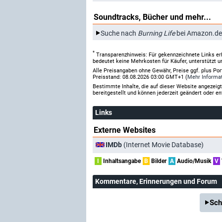
Soundtracks, Bücher und mehr...
Suche nach
Burning Life
bei Amazon.de
*
Transparenzhinweis: Für gekennzeichnete Links er
bedeutet keine Mehrkosten für Käufer, unterstützt u
Alle Preisangaben ohne Gewähr, Preise ggf. plus Po
Preisstand: 08.08.2026 03:00 GMT+1 (
Mehr Informa
Bestimmte Inhalte, die auf dieser Website angezei
bereitgestellt und können jederzeit geändert oder en
Links
Externe Websites
IMDb
(Internet Movie Database)
I
Inhaltsangabe
B
Bilder
A
Audio/Musik
V
Kommentare
, Erinnerungen und Forum
Sch