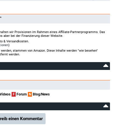
*
halten wir Provisionen im Rahmen eines Affiliate-Partnerprogramms. Das
ns aber bei der Finanzierung dieser Website.
rto & Versandkosten.
tionen
)
gt werden, stammen von Amazon. Diese Inhalte werden "wie besehen"
tfernt werden.
Videos
F
Forum
N
Blog/News
reib einen Kommentar