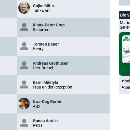
Gojko Mitic
Tankwart
Die 
Mario
Klaus-Peter Grap
Serie
Reporter
Torsten Bauer
Henry
Andreas Grothusen
Herr Breuel
be
Karin Mikityla
Frau an der Rezeption
be
Uwe-Dag Berlin
Alex
Gunda Aurich
Petra