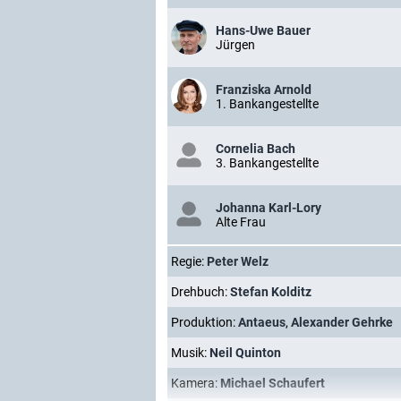
Hans-Uwe Bauer
Jürgen
Franziska Arnold
1. Bankangestellte
Cornelia Bach
3. Bankangestellte
Johanna Karl-Lory
Alte Frau
Regie:
Peter Welz
Drehbuch:
Stefan Kolditz
Produktion:
Antaeus
,
Alexander Gehrke
Musik:
Neil Quinton
Kamera:
Michael Schaufert