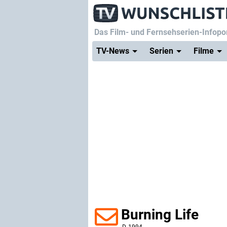
Das Film- und Fernsehserien-Infopor
TV-News
Serien
Filme
Burning Life