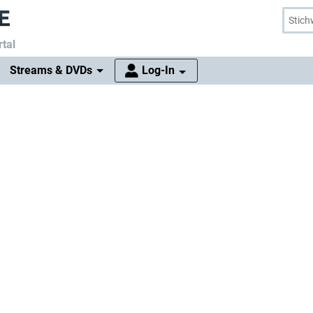
tal
Streams & DVDs
Log-In