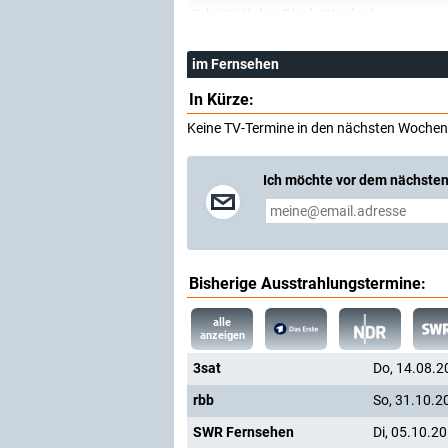
Schnitt:
Helga Risch-Wardeck
im Fernsehen
In Kürze:
Keine TV-Termine in den nächsten Wochen
Ich möchte vor dem nächsten
Bisherige Ausstrahlungstermine:
alle
anzeigen
3sat
Do, 14.08.2
rbb
So, 31.10.2
SWR Fernsehen
Di, 05.10.2