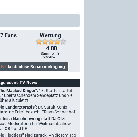
27
Fans
Wertung
4.00
Stimmen:
3
eigene: -
tgelesene TV-News
The Masked Singer":
13. Staffel startet
uf überraschendem Sendeplatz und viel
rüher als zuletzt
Die Landarztpraxis":
Dr. Sarah König
Caroline Frier) besucht "Team Sonnenhof"
elissa Naschenweng statt DJ Ötzi:
eue Moderatorin für Weihnachtsshow
on ORF und BR
Die Flodders" sind zurück:
An diesem Tag