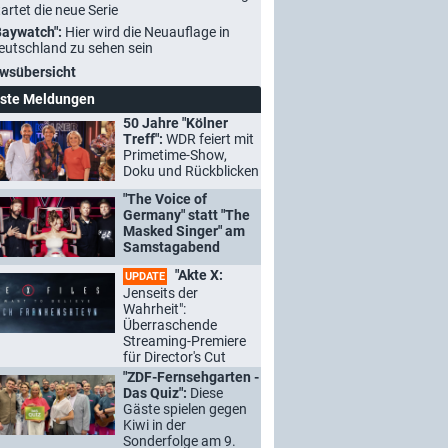
tartet die neue Serie
Baywatch":
Hier wird die Neuauflage in
eutschland zu sehen sein
wsübersicht
ste Meldungen
50 Jahre "Kölner
Treff":
WDR feiert mit
Primetime-Show,
Doku und Rückblicken
"The Voice of
Germany" statt "The
Masked Singer" am
Samstagabend
"Akte X:
UPDATE
Jenseits der
Wahrheit":
Überraschende
Streaming-Premiere
für Director's Cut
"ZDF-Fernsehgarten -
Das Quiz":
Diese
Gäste spielen gegen
Kiwi in der
Sonderfolge am 9.