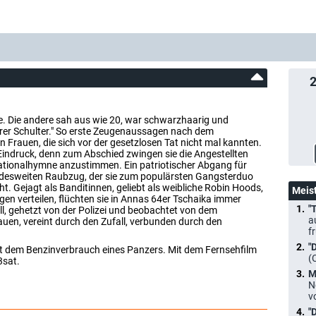
re. Die andere sah aus wie 20, war schwarzhaarig und
 ihrer Schulter." So erste Zeugenaussagen nach dem
 Frauen, die sich vor der gesetzlosen Tat nicht mal kannten.
Eindruck, denn zum Abschied zwingen sie die Angestellten
ationalhymne anzustimmen. Ein patriotischer Abgang für
andesweiten Raubzug, der sie zum populärsten Gangsterduo
. Gejagt als Banditinnen, geliebt als weibliche Robin Hoods,
Meis
gen verteilen, flüchten sie in Annas 64er Tschaika immer
"
ll, gehetzt von der Polizei und beobachtet von dem
a
auen, vereint durch den Zufall, verbunden durch den
f
"
mit dem Benzinverbrauch eines Panzers. Mit dem Fernsehfilm
(
3sat.
M
N
v
"