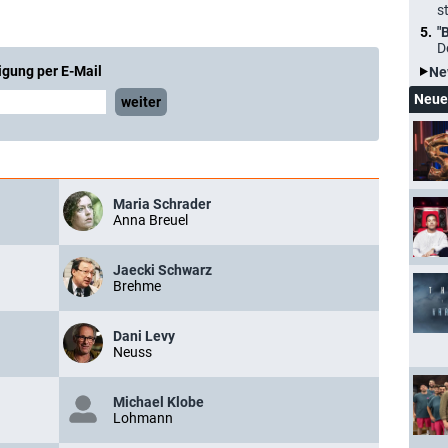
s
"
D
igung per E-Mail
Ne
Neue
weiter
Maria Schrader
Anna Breuel
Jaecki Schwarz
Brehme
Dani Levy
Neuss
Michael Klobe
Lohmann