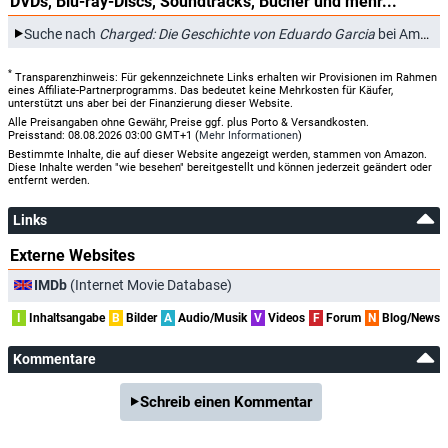
DVDs, Blu-ray-Discs, Soundtracks, Bücher und mehr...
Suche nach
Charged: Die Geschichte von Eduardo Garcia
bei Amazon.de
*
Transparenzhinweis: Für gekennzeichnete Links erhalten wir Provisionen im Rahmen
eines Affiliate-Partnerprogramms. Das bedeutet keine Mehrkosten für Käufer,
unterstützt uns aber bei der Finanzierung dieser Website.
Alle Preisangaben ohne Gewähr, Preise ggf. plus Porto & Versandkosten.
Preisstand: 08.08.2026 03:00 GMT+1 (
Mehr Informationen
)
Bestimmte Inhalte, die auf dieser Website angezeigt werden, stammen von Amazon.
Diese Inhalte werden "wie besehen" bereitgestellt und können jederzeit geändert oder
entfernt werden.
Links
Externe Websites
IMDb
(Internet Movie Database)
I
Inhaltsangabe
B
Bilder
A
Audio/Musik
V
Videos
F
Forum
N
Blog/News
Kommentare
Schreib einen Kommentar