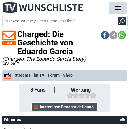
Charged: Die
Geschichte von
3
Eduardo Garcia
(Charged: The Eduardo Garcia Story)
USA
, 2017
Info
Streams
im TV
Forum
Shop
3
Fans
Wertung
Filminfos