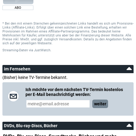
ABO
* Bei den mit einem Sternchen gekennzeichneten Links handelt es sich um Provisions-
Links (Affiliate-Links). Erfolgt über einen solchen Link eine Bestellung, erhalten wir
Provisionen im Rahmen eines Affiliate-Partnerprogramms. Das bedeutet keine
Mehrkosten für Käufer, unterstützt uns aber bei der Finanzierung dieser Website. Alle
Preise inkl. MwSt. und ggf. zuzüglich Versandkosten. Details zu den Angeboten finden
sich auf der jeweiligen Webseite.
Streaming-Daten
via
JustWatch.
im Fernsehen
(Bisher) keine TV-Termine bekannt.
Ich möchte vor dem nächsten TV-Termin kostenlos
per E-Mail benachrichtigt werden:
weiter
DVDs, Blu-ray-Discs, Bücher