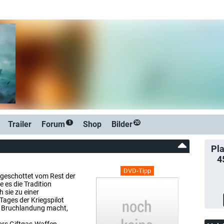
Trailer
Forum
Shop
Bilder
1
20
Pla
4
DVD-Tipp
geschottet vom Rest der
e es die Tradition
h sie zu einer
Tages der Kriegspilot
ne Bruchlandung macht,