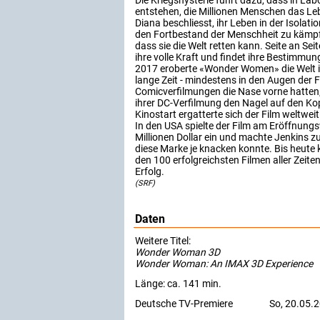
Die Kriegshysterie führt dazu, dass in La
entstehen, die Millionen Menschen das Le
Diana beschliesst, ihr Leben in der Isolat
den Fortbestand der Menschheit zu kämpfe
dass sie die Welt retten kann. Seite an Seit
ihre volle Kraft und findet ihre Bestimm
2017 eroberte «Wonder Women» die Welt 
lange Zeit - mindestens in den Augen der Fi
Comicverfilmungen die Nase vorne hatten,
ihrer DC-Verfilmung den Nagel auf den Ko
Kinostart ergatterte sich der Film weltweit
In den USA spielte der Film am Eröffnung
Millionen Dollar ein und machte Jenkins zu
diese Marke je knacken konnte. Bis heute 
den 100 erfolgreichsten Filmen aller Zeiten 
Erfolg.
(SRF)
Daten
Weitere Titel:
Wonder Woman 3D
Wonder Woman: An IMAX 3D Experience
Länge: ca. 141 min.
Deutsche TV-Premiere
So, 20.05.