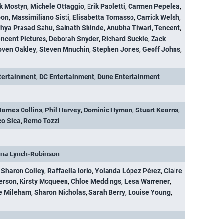
k Mostyn
,
Michele Ottaggio
,
Erik Paoletti
,
Carmen Pepelea
,
oon
,
Massimiliano Sisti
,
Elisabetta Tomasso
,
Carrick Welsh
,
hya Prasad Sahu
,
Sainath Shinde
,
Anubha Tiwari
,
Tencent
,
ncent Pictures
,
Deborah Snyder
,
Richard Suckle
,
Zack
oven Oakley
,
Steven Mnuchin
,
Stephen Jones
,
Geoff Johns
,
tertainment
,
DC Entertainment
,
Dune Entertainment
James Collins
,
Phil Harvey
,
Dominic Hyman
,
Stuart Kearns
,
o Sica
,
Remo Tozzi
na Lynch-Robinson
,
Sharon Colley
,
Raffaella Iorio
,
Yolanda López Pérez
,
Claire
erson
,
Kirsty Mcqueen
,
Chloe Meddings
,
Lesa Warrener
,
te Mileham
,
Sharon Nicholas
,
Sarah Berry
,
Louise Young
,