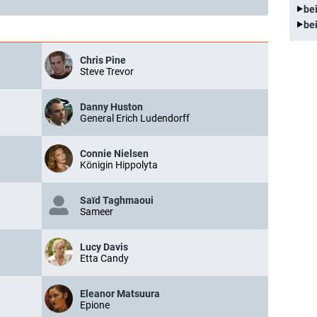
be
be
Chris Pine
Steve Trevor
Danny Huston
General Erich Ludendorff
Connie Nielsen
Königin Hippolyta
Saïd Taghmaoui
Sameer
Lucy Davis
Etta Candy
Eleanor Matsuura
Epione