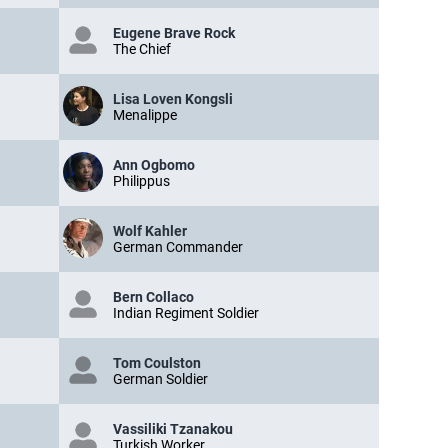
Eugene Brave Rock
The Chief
Lisa Loven Kongsli
Menalippe
Ann Ogbomo
Philippus
Wolf Kahler
German Commander
Bern Collaco
Indian Regiment Soldier
Tom Coulston
German Soldier
Vassiliki Tzanakou
Turkish Worker