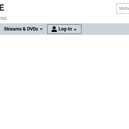
tal
Streams & DVDs
Log-In