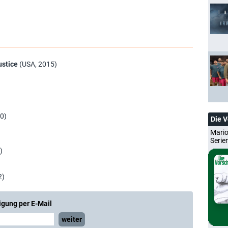
stice
(USA, 2015)
0)
Die 
Mario
Serie
)
2)
igung per E-Mail
weiter