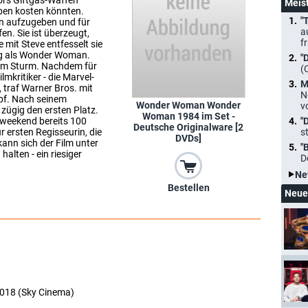
bors Giftgas-Waffen
Meis
ben kosten könnten.
"
ion aufzugeben und für
a
n. Sie ist überzeugt,
f
e mit Steve entfesselt sie
ung als Wonder Woman.
"
im Sturm. Nachdem für
(
lmkritiker - die Marvel-
M
 traf Warner Bros. mit
N
pf. Nach seinem
Wonder Woman Wonder
v
 zügig den ersten Platz.
Woman 1984 im Set -
sweekend bereits 100
"
Deutsche Originalware [2
r ersten Regisseurin, die
s
DVDs]
kann sich der Film unter
"
halten - ein riesiger
D
Ne
Bestellen
Neue
2018 (Sky Cinema)