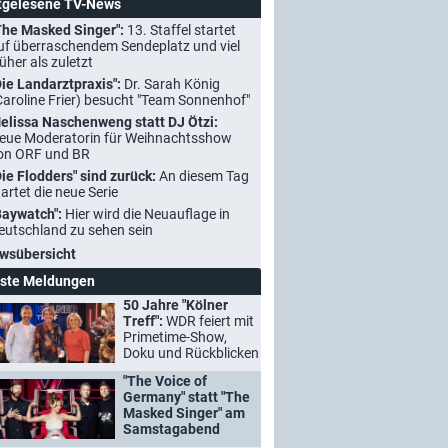
tgelesene TV-News
The Masked Singer":
13. Staffel startet
uf überraschendem Sendeplatz und viel
rüher als zuletzt
Die Landarztpraxis":
Dr. Sarah König
Caroline Frier) besucht "Team Sonnenhof"
elissa Naschenweng statt DJ Ötzi:
eue Moderatorin für Weihnachtsshow
on ORF und BR
Die Flodders" sind zurück:
An diesem Tag
tartet die neue Serie
Baywatch":
Hier wird die Neuauflage in
eutschland zu sehen sein
wsübersicht
ste Meldungen
50 Jahre "Kölner
Treff":
WDR feiert mit
Primetime-Show,
Doku und Rückblicken
"The Voice of
Germany" statt "The
Masked Singer" am
Samstagabend