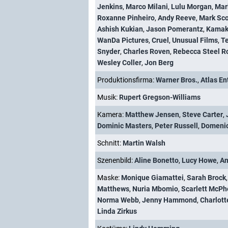
Jenkins
,
Marco Milani
,
Lulu Morgan
,
Mar
Roxanne Pinheiro
,
Andy Reeve
,
Mark Sc
Ashish Kukian
,
Jason Pomerantz
,
Kamak
WanDa Pictures
,
Cruel
,
Unusual Films
,
Te
Snyder
,
Charles Roven
,
Rebecca Steel R
Wesley Coller
,
Jon Berg
Produktionsfirma:
Warner Bros.
,
Atlas En
Musik:
Rupert Gregson-Williams
Kamera:
Matthew Jensen
,
Steve Carter
,
Dominic Masters
,
Peter Russell
,
Domenic
Schnitt:
Martin Walsh
Szenenbild:
Aline Bonetto
,
Lucy Howe
,
An
Maske:
Monique Giamattei
,
Sarah Brock
Matthews
,
Nuria Mbomio
,
Scarlett McPh
Norma Webb
,
Jenny Hammond
,
Charlot
Linda Zirkus