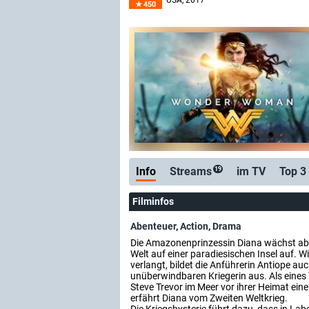
USA
, 2017
450
Info
Streams
im TV
Top 3
19
Filminfos
Abenteuer
,
Action
,
Drama
Die Amazonenprinzessin Diana wächst ab
Welt auf einer paradiesischen Insel auf. Wi
verlangt, bildet die Anführerin Antiope auc
unüberwindbaren Kriegerin aus. Als eines 
Steve Trevor im Meer vor ihrer Heimat ei
erfährt Diana vom Zweiten Weltkrieg.