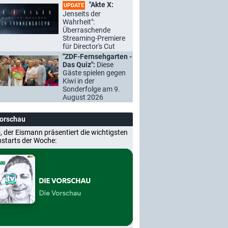
"Akte X:
UPDATE
Jenseits der
Wahrheit":
Überraschende
Streaming-Premiere
für Director's Cut
"ZDF-Fernsehgarten -
Das Quiz":
Diese
Gäste spielen gegen
Kiwi in der
Sonderfolge am 9.
August 2026
Vorschau
, der Eismann präsentiert die wichtigsten
nstarts der Woche: