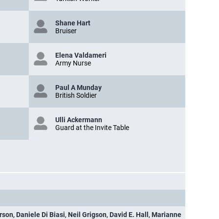
Shane Hart
Bruiser
Elena Valdameri
Army Nurse
Paul A Munday
British Soldier
Ulli Ackermann
Guard at the Invite Table
rson
,
Daniele Di Biasi
,
Neil Grigson
,
David E. Hall
,
Marianne