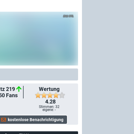
RTL
tz 219
Wertung
50
Fans
4.28
Stimmen:
32
eigene: -