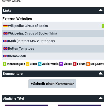
entfernt werden.
Links
Externe Websites
Wikipedia: Circus of Books
I
Wikipedia: Circus of Books (film)
IMDb
(Internet Movie Database)
Rotten Tomatoes
themoviedb
I
Inhaltsangabe
B
Bilder
A
Audio/Musik
V
Videos
F
Forum
N
Blog/News
Kommentare
Schreib einen Kommentar
Ähnliche Titel