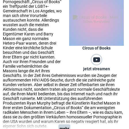
Pornogeschäft „Circus of Books“
ein Treffpunkt der LGBT+-
Gemeinschaft in Los Angeles, wo
man sich ohne Vorurteile
austauschen konnte. Allerdings
wussten auch die meisten
Kunden nicht, dass die
Eigentümer Karen und Barry
Mason ein ganz normales
Hetero-Paar waren, deren drei
Kinder eine kirchliche Schule
Circus of Books
besuchten und das Geschäft
ihrer Eltern gar nicht kannten.
Auch vor ihren Freunden und der
Familie verheimlichten die
jetzt streamen
Masons lange die Art ihres
Geschäfts. In der Zeit ihres Geheimnisses wurden sie Zeugen der
aufkommenden HIV/AIDS-Seuche, durch die sie zahlreiche gute
Kunden verloren. Aber selbst in dieser Zeit offenbarten sie ihren
Aktivismus nicht, sondern traten als ganz normale Geschäftsleute
auf, die ihren Markt bedienten, bis das Internet nach und nach ihr
Geschäft ruinierte. Mit Unterstützung des ausführenden
Produzenten Ryan Murphy befragt die Künstlerin Rachel Mason in
ihrer ersten Dokumentation „Circus of Books“ die am wenigsten
radikalen Menschen in ihrem Leben – ihre Eltern –, wie es dazu kam,
dass sie zu den größten Verkäufern homosexueller Pornographie in
den USA wurden und warum Karen so negativ reagiert hat, als ihr
eigener Sohn sich outete.
mehr