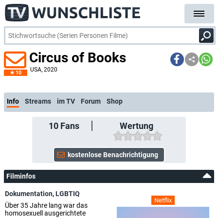
Circus of Books
USA
, 2020
10
Info
Streams
im TV
Forum
Shop
10
Fans
Wertung
Filminfos
Dokumentation
,
LGBTIQ
Netflix
Über 35 Jahre lang war das
homosexuell ausgerichtete