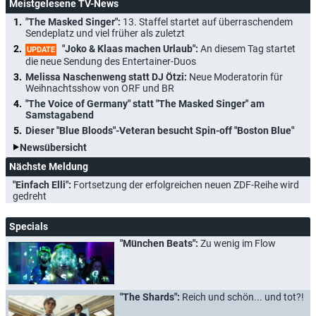
Meistgelesene TV-News
"The Masked Singer":
13. Staffel startet auf überraschendem
Sendeplatz und viel früher als zuletzt
"Joko & Klaas machen Urlaub":
An diesem Tag startet
UPDATE
die neue Sendung des Entertainer-Duos
Melissa Naschenweng statt DJ Ötzi:
Neue Moderatorin für
Weihnachtsshow von ORF und BR
"The Voice of Germany" statt "The Masked Singer" am
Samstagabend
Dieser "Blue Bloods"-Veteran besucht Spin-off "Boston Blue"
Newsübersicht
Nächste Meldung
"Einfach Elli":
Fortsetzung der erfolgreichen neuen ZDF-Reihe wird
gedreht
Specials
"München Beats":
Zu wenig im Flow
"The Shards":
Reich und schön... und tot?!