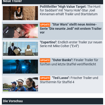
Neue Trailer
Politthriller "High Value Target:
The Hunt
for Saddam" mit "Harry Hole"-Star Joel
Kinnaman erhält Trailer und Startdatum
"Star Wars" stellt neue Anime-
UPDATE
Serie "Die neunte Jedi" mit erstem Trailer
vor
"Cupertino":
Endlich erster Trailer zur neuen
Serie mit Mike Colter ("Evil")
"Outer Banks":
Finaler Trailer für
UPDATE
fünften und letzte Staffel veröffentlicht
"Ted Lasso":
Frischer Trailer und
UPDATE
Starttermin für Staffel 4
Die Vorschau