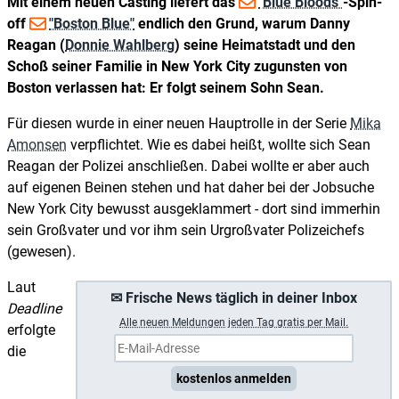
Mit einem neuen Casting liefert das
"Blue Bloods"
-Spin-
off
"Boston Blue"
endlich den Grund, warum Danny
Reagan (
Donnie Wahlberg
) seine Heimatstadt und den
Schoß seiner Familie in New York City zugunsten von
Boston verlassen hat: Er folgt seinem Sohn Sean.
Für diesen wurde in einer neuen Hauptrolle in der Serie
Mika
Amonsen
verpflichtet. Wie es dabei heißt, wollte sich Sean
Reagan der Polizei anschließen. Dabei wollte er aber auch
auf eigenen Beinen stehen und hat daher bei der Jobsuche
New York City bewusst ausgeklammert - dort sind immerhin
sein Großvater und vor ihm sein Urgroßvater Polizeichefs
(gewesen).
Laut
✉ Frische News täglich in deiner Inbox
Deadline
A
lle neuen Meldungen jeden Tag gratis per Mail.
erfolgte
die
kostenlos anmelden