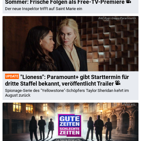
Sommer: Frische Folgen als Free-TV-Premiere
Der neue Inspektor trifft auf Saint Marie ein
Ryan Green/Paramount+
"Lioness": Paramount+ gibt Starttermin für
UPDATE
dritte Staffel bekannt, veröffentlicht Trailer
Spionage-Serie des "Yellowstone"-Schöpfers Taylor Sheridan kehrt im
August zurück
RTL