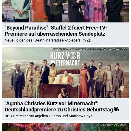
"Beyond Paradise": Staffel 2 feiert Free-TV-
Premiere auf überraschendem Sendeplatz
Neue Folgen des "Death in Paradise"-Ablegers im ZDF
Agatha Christie Productions Limited MMXXIV/AXN White
"Agatha Christies Kurz vor Mitternacht":
Deutschlandpremiere zu Christies Geburtstag
BBC-Dreiteiler mit Anjelica Huston und Matthew Rhys
Joyn/Rico Güttich