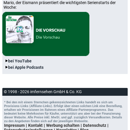
Mario, der Eismann präsentiert die wichtigsten Serienstarts der
Woche:
bei YouTube
bei Apple Podcasts
© 1998 - 2026 imfernsehen GmbH & Co. KG
* Bei den mit einem Sternchen gekennzeichneten Links handelt es sich um
Provisions-Links (Affiliate-Links). Erfolgt über einen solchen Link eine Bestellung,
erhalten wir Provisionen im Rahmen eines Affiliate-Partnerprogramms. Das
bedeutet keine Mehrkosten für Käufer, unterstützt uns aber bei der Finanzierung
dieser Website. Alle Preise inkl. MwSt. und ggf. zuzüglich Versandkosten. Details
zu den Angeboten finden sich auf der jeweiligen Webseite.
Impressum
Kontakt
Werbung schalten
Datenschutz
Datenschutzeinstellungen
Newsletter
Blog