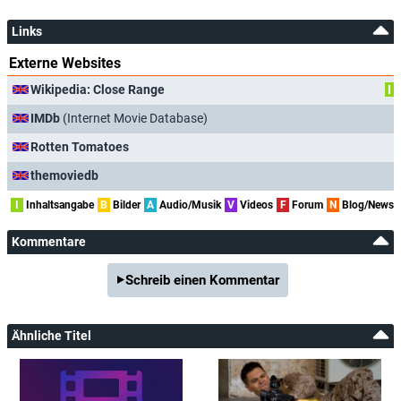
Links
Externe Websites
Wikipedia: Close Range
I
IMDb
(Internet Movie Database)
Rotten Tomatoes
themoviedb
I
Inhaltsangabe
B
Bilder
A
Audio/Musik
V
Videos
F
Forum
N
Blog/News
Kommentare
Schreib einen Kommentar
Ähnliche Titel