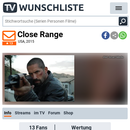
Close Range
USA
, 2015
13
Smart Media
Info
Streams
im TV
Forum
Shop
13
Fans
Wertung