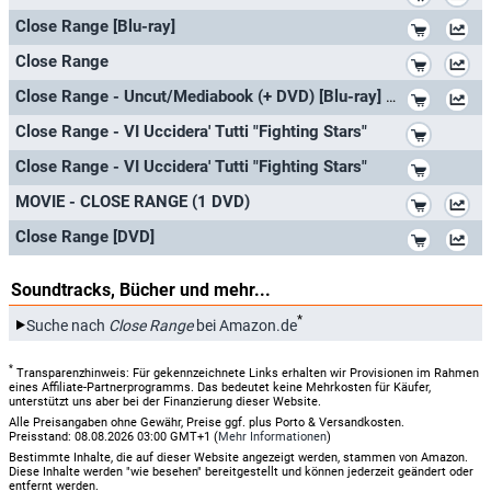
*
Close Range [Blu-ray]
*
Close Range
*
Close Range - Uncut/Mediabook (+ DVD) [Blu-ray] [Limited Edition]
*
Close Range - VI Uccidera' Tutti "Fighting Stars"
*
Close Range - VI Uccidera' Tutti "Fighting Stars"
*
MOVIE - CLOSE RANGE (1 DVD)
*
Close Range [DVD]
Soundtracks, Bücher und mehr...
*
Suche nach
Close Range
bei Amazon.de
*
Transparenzhinweis: Für gekennzeichnete Links erhalten wir Provisionen im Rahmen
eines Affiliate-Partnerprogramms. Das bedeutet keine Mehrkosten für Käufer,
unterstützt uns aber bei der Finanzierung dieser Website.
Alle Preisangaben ohne Gewähr, Preise ggf. plus Porto & Versandkosten.
Preisstand: 08.08.2026 03:00 GMT+1 (
Mehr Informationen
)
Bestimmte Inhalte, die auf dieser Website angezeigt werden, stammen von Amazon.
Diese Inhalte werden "wie besehen" bereitgestellt und können jederzeit geändert oder
entfernt werden.