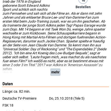
trieb der 1976 in England
geborene Scott Edward Adkins
Bestellen
Sport und schlich sich nachts
zum Fernsehen und sah sich all die Filme an. Als er dann mit zehn
Jahren und als erklaerter Bruce-Lee- und Van-Damme-Fan zum
ersten Mal beim Judo-Training zusah, war es um ihn geschehen. Ab
da trainierte der junge Scott Adkins jeden Tag! Papas Garage wurde
zum Dojo. Mit 14 begann er mit Taek Won Do, wenige Jahre spaeter
wechselte er zum Kickboxen. Seine Schauspielkarriere begann in
Hong Kong mit Martial-Arts-Filmen und dortigen fuehrenden Action-
Regisseuren, darunter auch Jackie Chan. Spaeter spielte er haeufig
an der Seite von Jean Claude Van Damme. So kennt man ihn aus
"Universal Soldier: Day of Reckoning" und "The Expendables 2" (beide
2012). "Ich bin eine Art Koenig des Low-Budget-Sequels", sagt er
ueber sich selbst. "Leute fragen mich, ‚was machst du als naechstes
fuer einen Film?' Ich weiSS es nicht, aber es ist bestimmt etwas mit
einer 2 oder 3 im Titel." 2017 war Adkins in "American Assassin" zu
sehen.
mehr
(Tele 5)
Daten
Länge: ca. 82 min.
Deutsche TV-Premiere
Do, 25.10.2018 (Tele 5)
FSK 18