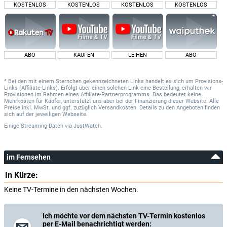
KOSTENLOS
KOSTENLOS
KOSTENLOS
KOSTENLOS
ABO
KAUFEN
LEIHEN
ABO
* Bei den mit einem Sternchen gekennzeichneten Links handelt es sich um Provisions-
Links (Affiliate-Links). Erfolgt über einen solchen Link eine Bestellung, erhalten wir
Provisionen im Rahmen eines Affiliate-Partnerprogramms. Das bedeutet keine
Mehrkosten für Käufer, unterstützt uns aber bei der Finanzierung dieser Website. Alle
Preise inkl. MwSt. und ggf. zuzüglich Versandkosten. Details zu den Angeboten finden
sich auf der jeweiligen Webseite.
Einige Streaming-Daten
via
JustWatch.
im Fernsehen
In Kürze:
Keine TV-Termine in den nächsten Wochen.
Ich möchte vor dem nächsten TV-Termin kostenlos
per E-Mail benachrichtigt werden: