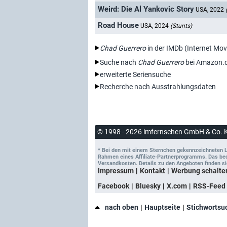
Weird: Die Al Yankovic Story
USA, 2022
Road House
USA, 2024
(Stunts)
Chad Guerrero
in der IMDb (Internet Mo
Suche nach
Chad Guerrero
bei Amazon.
erweiterte Seriensuche
Recherche nach Ausstrahlungsdaten
© 1998 - 2026 imfernsehen GmbH & Co. 
* Bei den mit einem Sternchen gekennzeichneten Lin
Rahmen eines Affiliate-Partnerprogramms. Das bedeu
Versandkosten. Details zu den Angeboten finden si
Impressum
Kontakt
Werbung schalte
Facebook
Bluesky
X.com
RSS-Feed
nach oben
Hauptseite
Stichwortsu