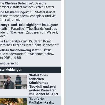
The Chelsea Detective":
Beliebte
rimiserie startet mit der vierten Staffel
The Masked Singer":
13. Staffel startet
uf überraschendem Sendeplatz und viel
rüher als zuletzt
isney+- und Hulu-Highlights im August:
Death in Paradise", "The Shards" und das
nde für "Die neuen Zauberer vom Waverly
lace"
Die Landarztpraxis":
Dr. Sarah König
Caroline Frier) besucht "Team Sonnenhof"
elissa Naschenweng statt DJ Ötzi:
eue Moderatorin für Weihnachtsshow
on ORF und BR
wsübersicht
ste Meldungen
Staffel 2 des
britischen
Krimidramas
"Bookish" und zwei
weitere Premieren
im Oktober bei AXN
"Eden":
Neue
ProSieben-Reality