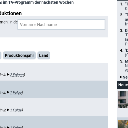
o
im TV-Programm der nächsten Wochen
"
K
duktionen
"
a
onen, in denen
Chad Guerrero
und eine weitere Person
f
D
"
E
P
"
(
Produktionsjahr
Land
M
N
v
in in
2 Folgen
)
Ne
Neue
in in
1 Folge
)
in in
1 Folge
)
in in
1 Folge
)