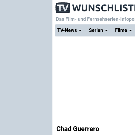
Das Film- und Fernsehserien-Infopor
TV-News
Serien
Filme
Chad Guerrero