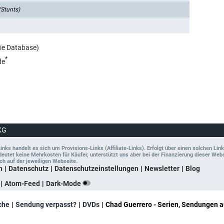
(Stunts)
vie Database)
*
de
KG
ks handelt es sich um Provisions-Links (Affiliate-Links). Erfolgt über einen solchen Link
tet keine Mehrkosten für Käufer, unterstützt uns aber bei der Finanzierung dieser Websit
ch auf der jeweiligen Webseite.
n
Datenschutz
Datenschutzeinstellungen
Newsletter
Blog
Atom-Feed
Dark-Mode
che
Sendung verpasst?
DVDs
Chad Guerrero - Serien, Sendungen a