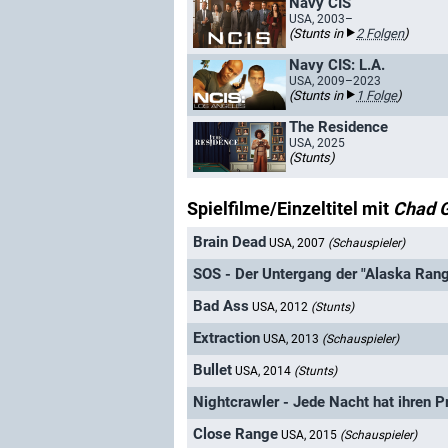
Navy CIS
USA, 2003–
(Stunts in
2 Folgen
)
Navy CIS: L.A.
USA, 2009–2023
(Stunts in
1 Folge
)
The Residence
USA, 2025
(Stunts)
Spielfilme/Einzeltitel mit
Chad G
Brain Dead
USA, 2007
(Schauspieler)
SOS - Der Untergang der "Alaska Rang
Bad Ass
USA, 2012
(Stunts)
Extraction
USA, 2013
(Schauspieler)
Bullet
USA, 2014
(Stunts)
Nightcrawler - Jede Nacht hat ihren P
Close Range
USA, 2015
(Schauspieler)