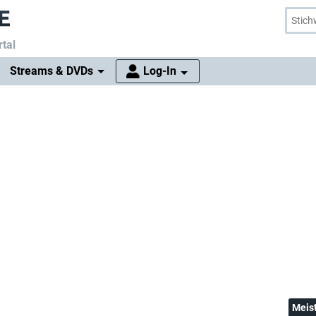
tal
Streams & DVDs
Log-In
Meis