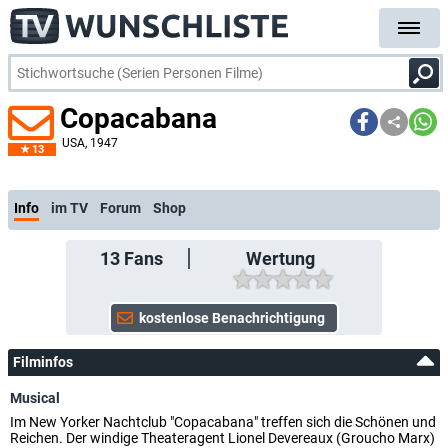
Copacabana
USA
, 1947
13
Info
im TV
Forum
Shop
13
Fans
Wertung
Filminfos
Musical
Im New Yorker Nachtclub "Copacabana" treffen sich die Schönen und
Reichen. Der windige Theateragent Lionel Devereaux (Groucho Marx)