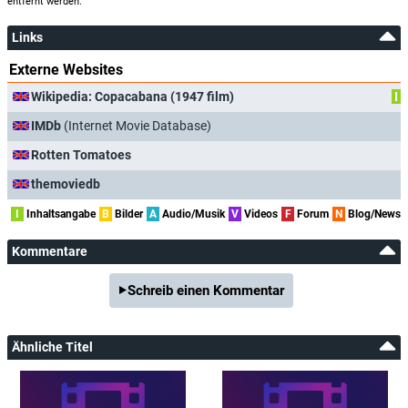
entfernt werden.
Links
Externe Websites
Wikipedia: Copacabana (1947 film)
I
IMDb
(Internet Movie Database)
Rotten Tomatoes
themoviedb
I
Inhaltsangabe
B
Bilder
A
Audio/Musik
V
Videos
F
Forum
N
Blog/News
Kommentare
Schreib einen Kommentar
Ähnliche Titel