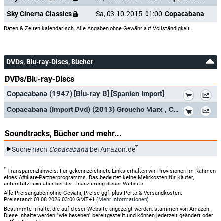
Sky Cinema Classics
Sa, 03.10.2015
01:00
Copacabana
Daten & Zeiten kalendarisch. Alle Angaben ohne Gewähr auf Vollständigkeit.
DVDs, Blu-ray-Discs, Bücher
DVDs/Blu-ray-Discs
*
Copacabana (1947) [Blu-ray B] [Spanien Import]
*
Copacabana (Import Dvd) (2013) Groucho Marx , Carmen Miranda , Steve Cochran , G
Soundtracks, Bücher und mehr...
*
Suche nach
Copacabana
bei Amazon.de
*
Transparenzhinweis: Für gekennzeichnete Links erhalten wir Provisionen im Rahmen
eines Affiliate-Partnerprogramms. Das bedeutet keine Mehrkosten für Käufer,
unterstützt uns aber bei der Finanzierung dieser Website.
Alle Preisangaben ohne Gewähr, Preise ggf. plus Porto & Versandkosten.
Preisstand: 08.08.2026 03:00 GMT+1 (
Mehr Informationen
)
Bestimmte Inhalte, die auf dieser Website angezeigt werden, stammen von Amazon.
Diese Inhalte werden "wie besehen" bereitgestellt und können jederzeit geändert oder