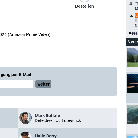
"
Bestellen
M
U
Ü
D
Ne
2026 (Amazon Prime Video)
Neue
igung per E-Mail
weiter
Mark Ruffalo
Detective Lou Lubesnick
Halle Berry