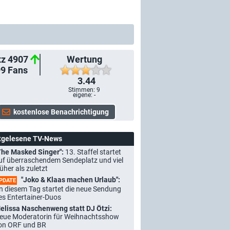
tz 4907
Wertung
99
Fans
3.44
Stimmen:
9
eigene: -
tgelesene TV-News
The Masked Singer":
13. Staffel startet
uf überraschendem Sendeplatz und viel
rüher als zuletzt
"Joko & Klaas machen Urlaub":
PDATE
n diesem Tag startet die neue Sendung
es Entertainer-Duos
elissa Naschenweng statt DJ Ötzi:
eue Moderatorin für Weihnachtsshow
on ORF und BR