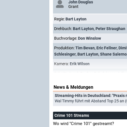
John Douglas
Grant
Regie:
Bart Layton
Drehbuch:
Bart Layton
,
Peter Straughan
Buchvorlage:
Don Winslow
Produktion:
Tim Bevan
,
Eric Fellner
,
Dimi
Schlesinger
,
Bart Layton
,
Shane Salerno
Kamera:
Erik Wilson
Schnitt:
Jacob Secher Schulsinger
,
Julia
News & Meldungen
Wal Timmy führt mit Abstand Top 25 an 
Crime 101 Streams
Wo wird "Crime 101" gestreamt?