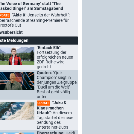
The Voice of Germany" statt "The
asked Singer" am Samstagabend
"Akte X:
Jenseits der Wahrheit":
PDATE
berraschende Streaming-Premiere für
irector's Cut
wsübersicht
ste Meldungen
"Einfach Elli":
Fortsetzung der
erfolgreichen neuen
ZDF-Reihe wird
gedreht
Quoten:
"Quiz-
Champion" siegt in
der jungen Zielgruppe,
"Duell um die Welt"-
Best-of geht völlig
unter
"Joko &
UPDATE
Klaas machen
Urlaub":
An diesem
Tag startet die neue
Sendung des
Entertainer-Duos
Überraschung:
Heidi