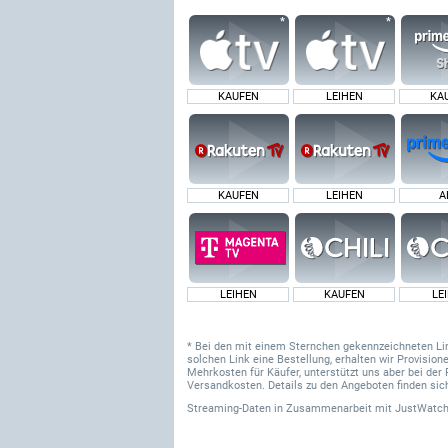
KAUFEN
LEIHEN
KA
KAUFEN
LEIHEN
A
LEIHEN
KAUFEN
LE
* Bei den mit einem Sternchen gekennzeichneten Links
solchen Link eine Bestellung, erhalten wir Provisi
Mehrkosten für Käufer, unterstützt uns aber bei der 
Versandkosten. Details zu den Angeboten finden sich
Streaming-Daten
in Zusammenarbeit mit
JustWatch