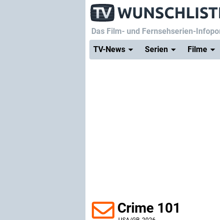
Das Film- und Fernsehserien-Infopor
TV-News
Serien
Filme
Crime 101