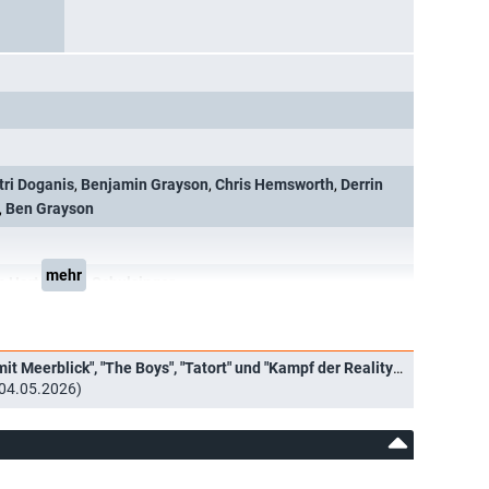
tri Doganis
,
Benjamin Grayson
,
Chris Hemsworth
,
Derrin
,
Ben Grayson
mehr
n Hart
,
Jacob Schulsinger
Streaming-Hits in Deutschland: "Praxis mit Meerblick", "The Boys", "Tatort" und "Kampf der RealityAllstars"
(04.05.2026)