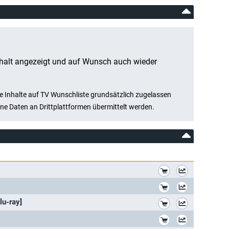
*
*
*
u-ray]
*