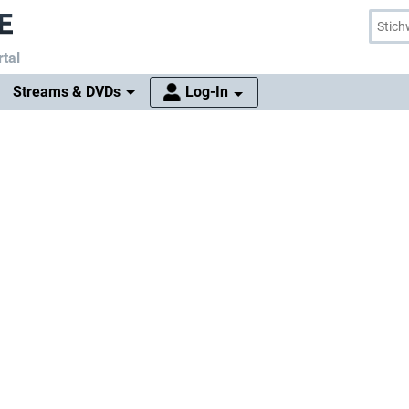
tal
Streams & DVDs
Log-In