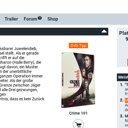
Trailer
Forum
Shop
1
Pla
DVD-Tipp
assbarer Juwelendieb,
el stellt. Als er gerade
ifft er auf die
haron (Halle Berry), die
ugt davon, ein Muster
der unerbittliche
r ganzen Operation immer
Meis
iter. Als der große
"
e Grenze zwischen Jäger
a
 alle Drei gezwungen,
f
ngen
tnis, dass es kein Zurück
U
A
d
Crime 101
M
N
v