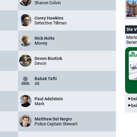
Sharon Colvin
Corey Hawkins
Detective Tillman
Die 
Mario
Nick Nolte
Serie
Money
Devon Bostick
Devon
Babak Tafti
Ali
Paul Adelstein
be
Mark
be
Matthew Del Negro
Police Captain Stewart