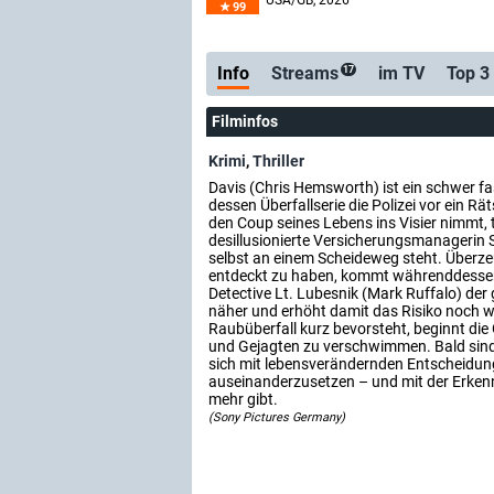
USA/GB
, 2026
99
Info
Streams
im TV
Top 3
17
Filminfos
Krimi
,
Thriller
Davis (Chris Hemsworth) ist ein schwer f
dessen Überfallserie die Polizei vor ein Räts
den Coup seines Lebens ins Visier nimmt, tr
desillusionierte Versicherungsmanagerin S
selbst an einem Scheideweg steht. Überze
entdeckt zu haben, kommt währenddessen 
Detective Lt. Lubesnik (Mark Ruffalo) de
näher und erhöht damit das Risiko noch we
Raubüberfall kurz bevorsteht, beginnt di
und Gejagten zu verschwimmen. Bald sind
sich mit lebensverändernden Entscheidu
auseinanderzusetzen – und mit der Erkenn
mehr gibt.
(Sony Pictures Germany)