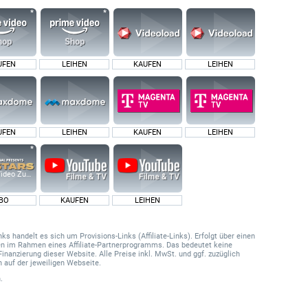
UFEN
LEIHEN
KAUFEN
LEIHEN
UFEN
LEIHEN
KAUFEN
LEIHEN
ideo Zusatz-Kanäle
BO
KAUFEN
LEIHEN
 handelt es sich um Provisions-Links (Affiliate-Links). Erfolgt über einen
onen im Rahmen eines Affiliate-Partnerprogramms. Das bedeutet keine
Finanzierung dieser Website. Alle Preise inkl. MwSt. und ggf. zuzüglich
 auf der jeweiligen Webseite.
.