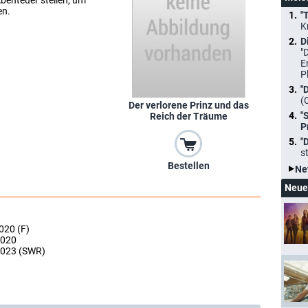
benteuer stellen, um
en.
"
K
D
"
E
P
"
(
Der verlorene Prinz und das
"
Reich der Träume
P
"
s
Bestellen
Ne
Neue
020 (F)
2020
2023 (SWR)