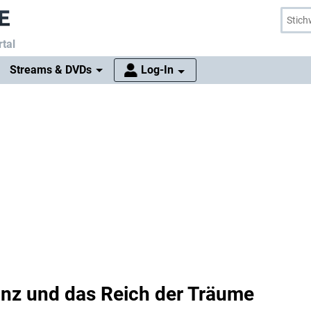
tal
Streams & DVDs
Log-In
rinz und das Reich der Träume