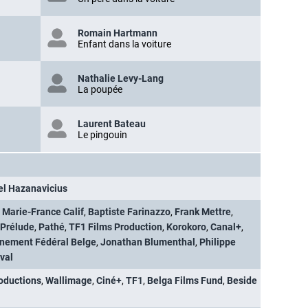
Romain Hartmann
Enfant dans la voiture
Nathalie Levy-Lang
La poupée
Laurent Bateau
Le pingouin
el Hazanavicius
,
Marie-France Calif
,
Baptiste Farinazzo
,
Frank Mettre
,
Prélude
,
Pathé
,
TF1 Films Production
,
Korokoro
,
Canal+
,
rnement Fédéral Belge
,
Jonathan Blumenthal
,
Philippe
val
oductions
,
Wallimage
,
Ciné+
,
TF1
,
Belga Films Fund
,
Beside