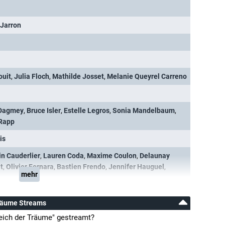
 Jarron
ouit
,
Julia Floch
,
Mathilde Josset
,
Melanie Queyrel Carreno
 Dagmey
,
Bruce Isler
,
Estelle Legros
,
Sonia Mandelbaum
,
Rapp
is
in Cauderlier
,
Lauren Coda
,
Maxime Coulon
,
Delaunay
t
,
Olivier Fornara
,
Bastien Frendo
,
Jennifer Hauguel
,
mehr
Träume Streams
Reich der Träume" gestreamt?