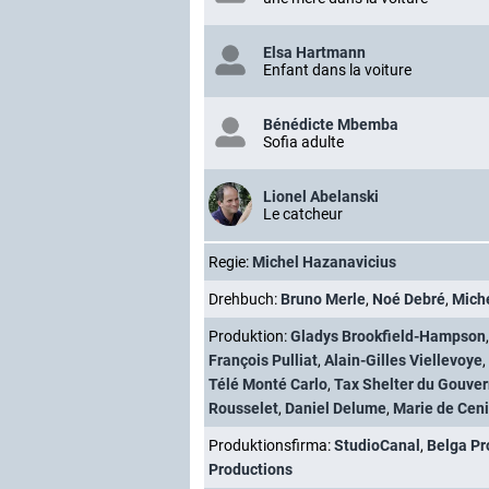
Elsa Hartmann
Enfant dans la voiture
Bénédicte Mbemba
Sofia adulte
Lionel Abelanski
Le catcheur
Regie:
Michel Hazanavicius
Drehbuch:
Bruno Merle
,
Noé Debré
,
Mich
Produktion:
Gladys Brookfield-Hampson
François Pulliat
,
Alain-Gilles Viellevoye
,
Télé Monté Carlo
,
Tax Shelter du Gouve
Rousselet
,
Daniel Delume
,
Marie de Ceni
Produktionsfirma:
StudioCanal
,
Belga Pr
Productions