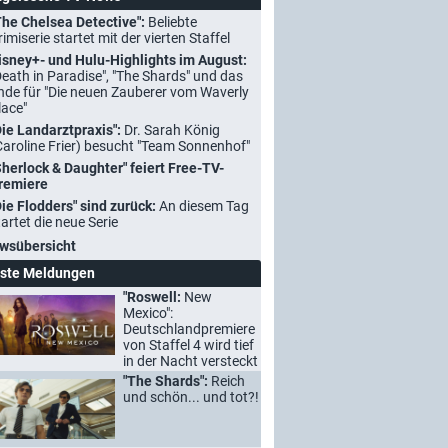
The Chelsea Detective":
Beliebte
rimiserie startet mit der vierten Staffel
isney+- und Hulu-Highlights im August:
Death in Paradise", "The Shards" und das
nde für "Die neuen Zauberer vom Waverly
lace"
Die Landarztpraxis":
Dr. Sarah König
Caroline Frier) besucht "Team Sonnenhof"
Sherlock & Daughter" feiert Free-TV-
remiere
Die Flodders" sind zurück:
An diesem Tag
tartet die neue Serie
wsübersicht
ste Meldungen
"Roswell:
New
Mexico":
Deutschlandpremiere
von Staffel 4 wird tief
in der Nacht versteckt
"The Shards":
Reich
und schön... und tot?!