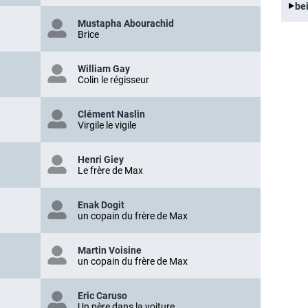
be
Mustapha Abourachid
Brice
William Gay
Colin le régisseur
Clément Naslin
Virgile le vigile
Henri Giey
Le frère de Max
Enak Dogit
un copain du frère de Max
Martin Voisine
un copain du frère de Max
Eric Caruso
Un père dans la voiture