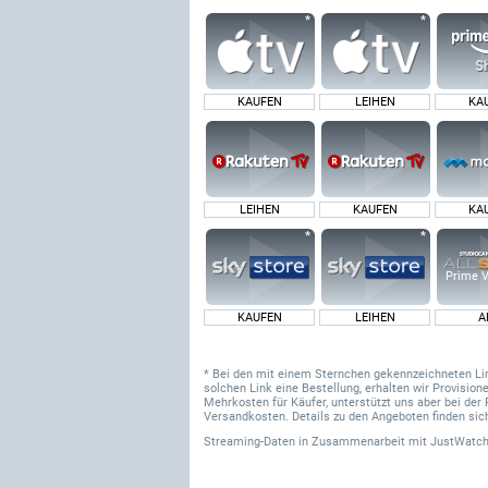
KAUFEN
LEIHEN
KA
LEIHEN
KAUFEN
KA
Prime V
KAUFEN
LEIHEN
A
* Bei den mit einem Sternchen gekennzeichneten Links
solchen Link eine Bestellung, erhalten wir Provisi
Mehrkosten für Käufer, unterstützt uns aber bei der 
Versandkosten. Details zu den Angeboten finden sich
Streaming-Daten
in Zusammenarbeit mit
JustWatch