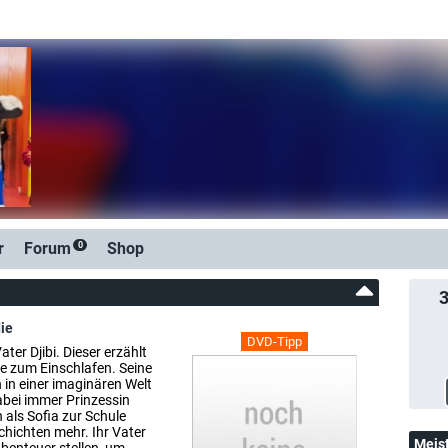
r
Forum
Shop
0
ie
DVD-Tipp
ater Djibi. Dieser erzählt
te zum Einschlafen. Seine
 in einer imaginären Welt
abei immer Prinzessin
h als Sofia zur Schule
hichten mehr. Ihr Vater
Meis