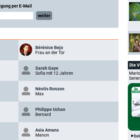
igung per E-Mail
weiter
Bérénice Bejo
Frau an der Tür
Die 
Sarah Gaye
Mario
Sofia mit 12 Jahren
Serie
Néotis Ronzon
Max
Philippe Uchan
Bernard
Asia Amans
Manon
be