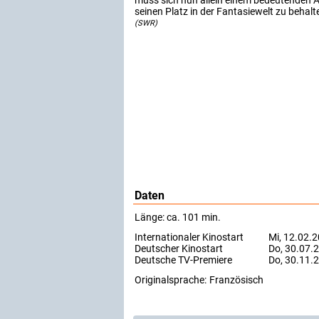
muss sich nun allein einem bedeutenden A
seinen Platz in der Fantasiewelt zu behalt
(SWR)
Daten
Länge: ca. 101 min.
Internationaler Kinostart
Mi, 12.02.2
Deutscher Kinostart
Do, 30.07.
Deutsche TV-Premiere
Do, 30.11.
Originalsprache:
Französisch