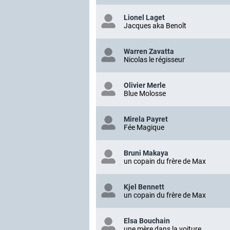
Lionel Laget
Jacques aka Benoît
Warren Zavatta
Nicolas le régisseur
Olivier Merle
Blue Molosse
Mirela Payret
Fée Magique
Bruni Makaya
un copain du frère de Max
Kjel Bennett
un copain du frère de Max
Elsa Bouchain
une mère dans la voiture