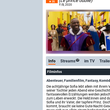
(Le prince oublié)
35
F/B
, 2020
Info
Streams
im TV
Traile
17
Filminfos
Abenteuer
,
Familienfilm
,
Fantasy
,
Komöd
Die achtjährige Sofia lebt allein mit ihrem V
seiner Tochter jeden Abend eine Geschich
fantasievollen Erzählungen werden jedoch
zum Leben erweckt. Die Held:innen sind d
Sofia und ihr Vater, der tapfere Prinz. Doc
kommt, braucht sie keine Gute-Nacht-Gesc