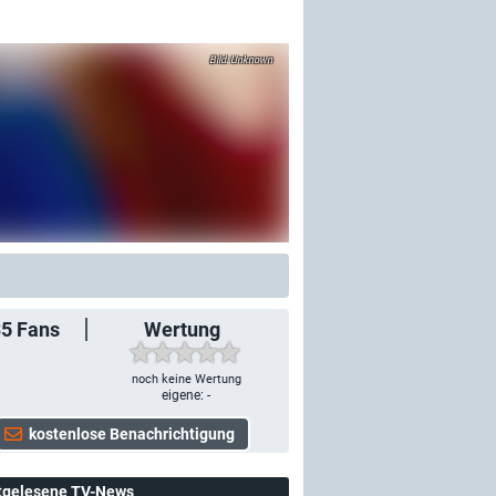
Unknown
35
Fans
Wertung
noch keine Wertung
eigene: -
tgelesene TV-News