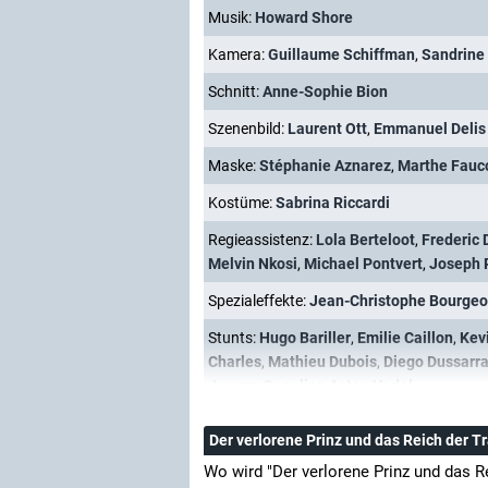
Musik:
Howard Shore
Kamera:
Guillaume Schiffman
,
Sandrine
Schnitt:
Anne-Sophie Bion
Szenenbild:
Laurent Ott
,
Emmanuel Delis
Maske:
Stéphanie Aznarez
,
Marthe Fauc
Kostüme:
Sabrina Riccardi
Regieassistenz:
Lola Berteloot
,
Frederic
Melvin Nkosi
,
Michael Pontvert
,
Joseph 
Spezialeffekte:
Jean-Christophe Bourgeo
Stunts:
Hugo Bariller
,
Emilie Caillon
,
Kev
Charles
,
Mathieu Dubois
,
Diego Dussarra
Jeremy Senelier
,
Astou Vedel
Der verlorene Prinz und das Reich der 
Wo wird "Der verlorene Prinz und das 