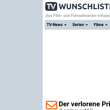
Das Film- und Fernsehserien-Infopor
TV-News
Serien
Filme
Der verlorene P