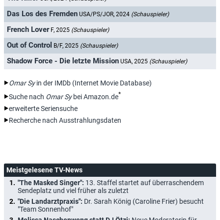
Das Los des Fremden
USA/PS/JOR, 2024
(Schauspieler)
French Lover
F, 2025
(Schauspieler)
Out of Control
B/F, 2025
(Schauspieler)
Shadow Force - Die letzte Mission
USA, 2025
(Schauspieler)
Omar Sy
in der IMDb (Internet Movie Database)
*
Suche nach
Omar Sy
bei Amazon.de
erweiterte Seriensuche
Recherche nach Ausstrahlungsdaten
Meistgelesene TV-News
"The Masked Singer":
13. Staffel startet auf überraschendem
Sendeplatz und viel früher als zuletzt
"Die Landarztpraxis":
Dr. Sarah König (Caroline Frier) besucht
"Team Sonnenhof"
Melissa Naschenweng statt DJ Ötzi:
Neue Moderatorin für