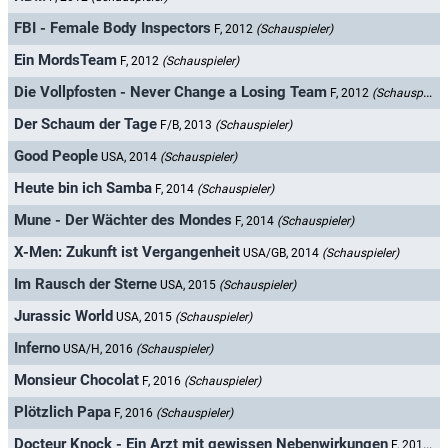
FBI - Female Body Inspectors
F, 2012
(Schauspieler)
Ein MordsTeam
F, 2012
(Schauspieler)
Die Vollpfosten - Never Change a Losing Team
F, 2012
(Schauspieler)
Der Schaum der Tage
F/B, 2013
(Schauspieler)
Good People
USA, 2014
(Schauspieler)
Heute bin ich Samba
F, 2014
(Schauspieler)
Mune - Der Wächter des Mondes
F, 2014
(Schauspieler)
X-Men: Zukunft ist Vergangenheit
USA/GB, 2014
(Schauspieler)
Im Rausch der Sterne
USA, 2015
(Schauspieler)
Jurassic World
USA, 2015
(Schauspieler)
Inferno
USA/H, 2016
(Schauspieler)
Monsieur Chocolat
F, 2016
(Schauspieler)
Plötzlich Papa
F, 2016
(Schauspieler)
Docteur Knock - Ein Arzt mit gewissen Nebenwirkungen
F, 2017
(S