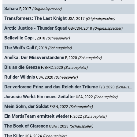
Sahara
F, 2017
(Originalsprecher)
Transformers: The Last Knight
USA, 2017
(Originalsprecher)
Arctic Justice - Thunder Squad
GB/CDN, 2018
(Originalsprecher)
Belleville Cop
F, 2018
(Schauspieler)
The Wolf's Call
F, 2019
(Schauspieler)
Anelka: Der Missverstandene
F, 2020
(Schauspieler)
Bis an die Grenze
F/B/RC, 2020
(Schauspieler)
Ruf der Wildnis
USA, 2020
(Schauspieler)
Der verlorene Prinz und das Reich der Träume
F/B, 2020
(Schauspieler)
Jurassic World: Ein neues Zeitalter
USA, 2022
(Schauspieler)
Mein Sohn, der Soldat
F/SN, 2022
(Schauspieler)
Ein MordsTeam ermittelt wieder
F, 2022
(Schauspieler)
The Book of Clarence
USA/I, 2023
(Schauspieler)
The Killer
USA, 2024
(Schauspieler)