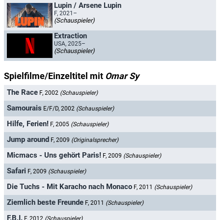
Lupin / Arsene Lupin
F, 2021–
(Schauspieler)
Extraction
USA, 2025–
(Schauspieler)
Spielfilme/Einzeltitel mit
Omar Sy
The Race
F, 2002
(Schauspieler)
Samourais
E/F/D, 2002
(Schauspieler)
Hilfe, Ferien!
F, 2005
(Schauspieler)
Jump around
F, 2009
(Originalsprecher)
Micmacs - Uns gehört Paris!
F, 2009
(Schauspieler)
Safari
F, 2009
(Schauspieler)
Die Tuchs - Mit Karacho nach Monaco
F, 2011
(Schauspieler)
Ziemlich beste Freunde
F, 2011
(Schauspieler)
F.B.I.
F, 2012
(Schauspieler)