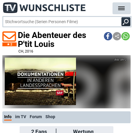
Die Abenteuer des
P'tit Louis
2
CH
, 2016
SRF2
Info
im TV
Forum
Shop
2
Fans
Wertung