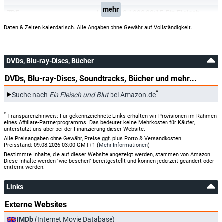
mehr
ZDF
Mo, 14.12.1998
20:15
Ein Fleisch und Blut
Daten & Zeiten kalendarisch. Alle Angaben ohne Gewähr auf Vollständigkeit.
DVDs, Blu-ray-Discs, Bücher
DVDs, Blu-ray-Discs, Soundtracks, Bücher und mehr...
*
Suche nach
Ein Fleisch und Blut
bei Amazon.de
*
Transparenzhinweis: Für gekennzeichnete Links erhalten wir Provisionen im Rahmen
eines Affiliate-Partnerprogramms. Das bedeutet keine Mehrkosten für Käufer,
unterstützt uns aber bei der Finanzierung dieser Website.
Alle Preisangaben ohne Gewähr, Preise ggf. plus Porto & Versandkosten.
Preisstand: 09.08.2026 03:00 GMT+1 (
Mehr Informationen
)
Bestimmte Inhalte, die auf dieser Website angezeigt werden, stammen von Amazon.
Diese Inhalte werden "wie besehen" bereitgestellt und können jederzeit geändert oder
entfernt werden.
Links
Externe Websites
IMDb
(Internet Movie Database)