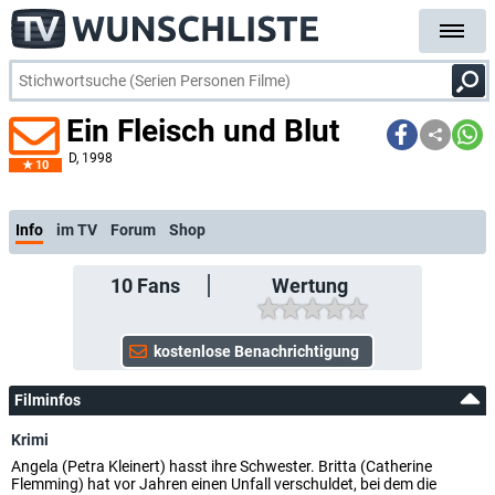
Ein Fleisch und Blut
D
, 1998
10
Info
im TV
Forum
Shop
10
Fans
Wertung
Filminfos
Krimi
Angela (Petra Kleinert) hasst ihre Schwester. Britta (Catherine
Flemming) hat vor Jahren einen Unfall verschuldet, bei dem die