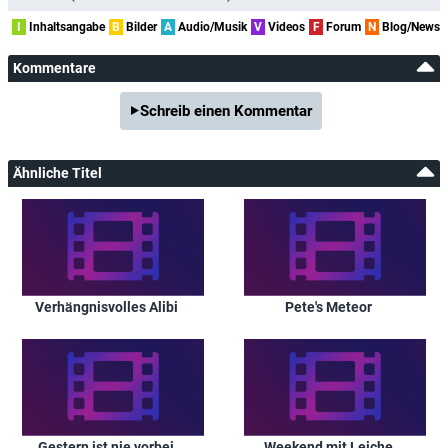
I
Inhaltsangabe
B
Bilder
A
Audio/Musik
V
Videos
F
Forum
N
Blog/News
Kommentare
Schreib einen Kommentar
Ähnliche Titel
Verhängnisvolles Alibi
Pete's Meteor
Gestern ist nie vorbei
Weekend mit Leiche