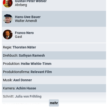
Gustav Peter Wöhler
Ahrberg
Hans-Uwe Bauer
Walter Amendt
Franco Nero
Gast
Regie:
Thorsten Näter
Drehbuch:
Sathyan Ramesh
Produktion:
Heike Wiehle-Timm
Produktionsfirma:
Relevant Film
Musik:
Axel Donner
Kamera:
Achim Hasse
Schnitt:
Julia von Frihling
mehr
Szenenbild:
Dietmar Linke