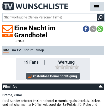
Eine Nacht im
Grandhotel
19
D
, 2008
Info
im TV
Forum
Shop
19
Fans
Wertung
Filminfos
Drama
,
Krimi
Paul Sander arbeitet im Grandhotel in Hamburg als Detektiv. Diskret
und mit charmanter Höflichkeit sorgt der Ex-Polizist für Ruhe und