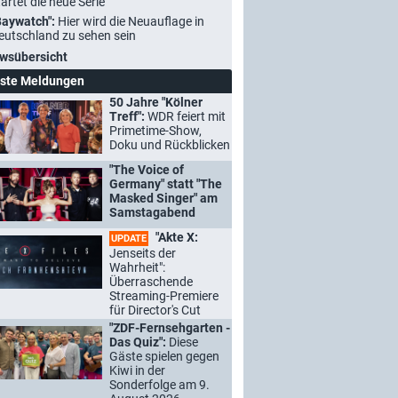
tartet die neue Serie
Baywatch":
Hier wird die Neuauflage in
eutschland zu sehen sein
wsübersicht
ste Meldungen
50 Jahre "Kölner
Treff":
WDR feiert mit
Primetime-Show,
Doku und Rückblicken
"The Voice of
Germany" statt "The
Masked Singer" am
Samstagabend
"Akte X:
UPDATE
Jenseits der
Wahrheit":
Überraschende
Streaming-Premiere
für Director's Cut
"ZDF-Fernsehgarten -
Das Quiz":
Diese
Gäste spielen gegen
Kiwi in der
Sonderfolge am 9.