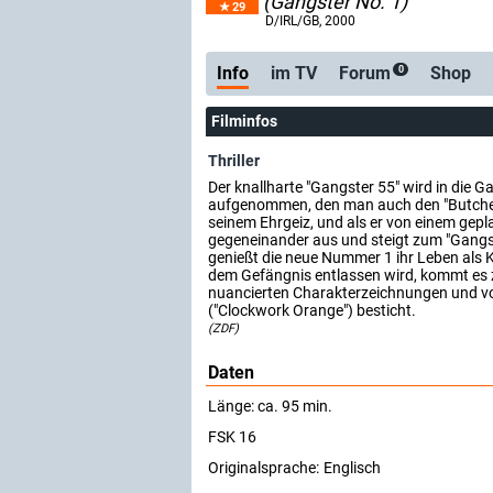
(Gangster No. 1)
29
D/IRL/GB
, 2000
Info
im TV
Forum
Shop
0
Filminfos
Thriller
Der knallharte "Gangster 55" wird in die
aufgenommen, den man auch den "Butcher 
seinem Ehrgeiz, und als er von einem gepla
gegeneinander aus und steigt zum "Gangst
genießt die neue Nummer 1 ihr Leben als K
dem Gefängnis entlassen wird, kommt es z
nuancierten Charakterzeichnungen und vo
("Clockwork Orange") besticht.
(ZDF)
Daten
Länge: ca. 95 min.
FSK
16
Originalsprache:
Englisch