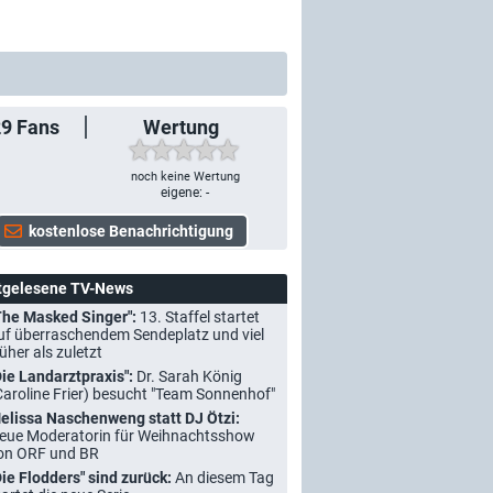
29
Fans
Wertung
noch keine Wertung
eigene: -
tgelesene TV-News
The Masked Singer":
13. Staffel startet
uf überraschendem Sendeplatz und viel
rüher als zuletzt
Die Landarztpraxis":
Dr. Sarah König
Caroline Frier) besucht "Team Sonnenhof"
elissa Naschenweng statt DJ Ötzi:
eue Moderatorin für Weihnachtsshow
on ORF und BR
Die Flodders" sind zurück:
An diesem Tag