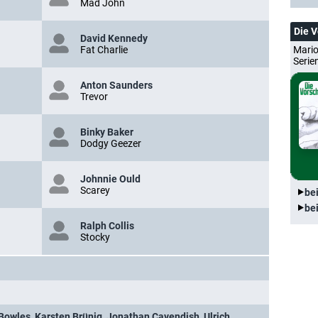
Mad John
Die 
David Kennedy
Fat Charlie
Mario
Serie
Anton Saunders
Trevor
Binky Baker
Dodgy Geezer
Johnnie Ould
Scarey
be
be
Ralph Collis
Stocky
 Bowles
,
Karsten Brünig
,
Jonathan Cavendish
,
Ulrich