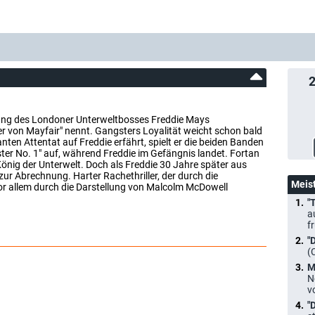
 Gang des Londoner Unterweltbosses Freddie Mays
von Mayfair" nennt. Gangsters Loyalität weicht schon bald
nten Attentat auf Freddie erfährt, spielt er die beiden Banden
er No. 1" auf, während Freddie im Gefängnis landet. Fortan
önig der Unterwelt. Doch als Freddie 30 Jahre später aus
ur Abrechnung. Harter Rachethriller, der durch die
Meis
r allem durch die Darstellung von Malcolm McDowell
"
a
f
"
(
M
N
v
"