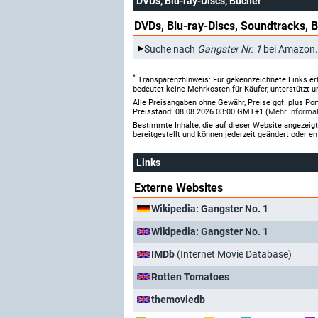
DVDs, Blu-ray-Discs, Bücher
DVDs, Blu-ray-Discs, Soundtracks, 
Suche nach
Gangster Nr. 1
bei Amazon
*
Transparenzhinweis: Für gekennzeichnete Links er
bedeutet keine Mehrkosten für Käufer, unterstützt u
Alle Preisangaben ohne Gewähr, Preise ggf. plus Po
Preisstand: 08.08.2026 03:00 GMT+1 (
Mehr Informa
Bestimmte Inhalte, die auf dieser Website angezei
bereitgestellt und können jederzeit geändert oder en
Links
Externe Websites
Wikipedia: Gangster No. 1
Wikipedia: Gangster No. 1
IMDb
(Internet Movie Database)
Rotten Tomatoes
themoviedb