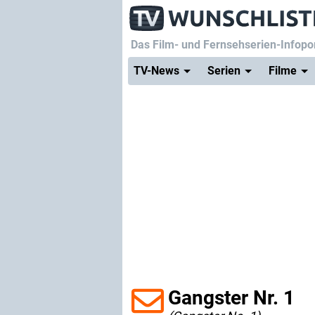
Das Film- und Fernsehserien-Infopor
TV-News
Serien
Filme
Gangster Nr. 1