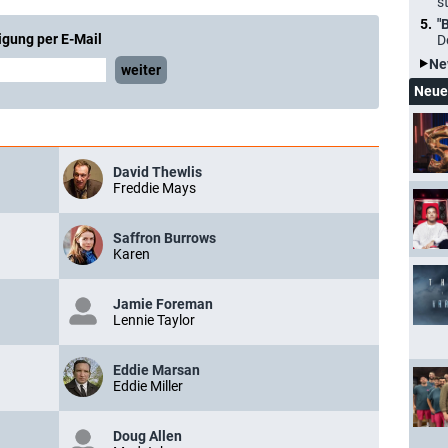
s
"
igung per E-Mail
D
Ne
weiter
Neue
David Thewlis
Freddie Mays
Saffron Burrows
Karen
Jamie Foreman
Lennie Taylor
Eddie Marsan
Eddie Miller
Doug Allen