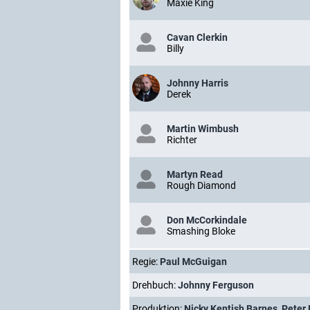
Maxie King
Cavan Clerkin
Billy
Johnny Harris
Derek
Martin Wimbush
Richter
Martyn Read
Rough Diamond
Don McCorkindale
Smashing Bloke
Regie:
Paul McGuigan
Drehbuch:
Johnny Ferguson
Produktion:
Nicky Kentish Barnes
,
Peter