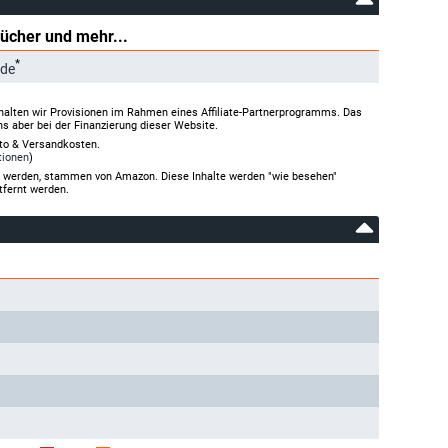
Bücher und mehr...
*
.de
halten wir Provisionen im Rahmen eines Affiliate-Partnerprogramms. Das
ns aber bei der Finanzierung dieser Website.
rto & Versandkosten.
tionen
)
gt werden, stammen von Amazon. Diese Inhalte werden "wie besehen"
tfernt werden.