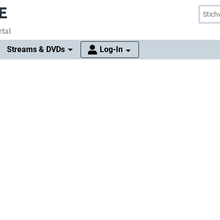
tal
Streams & DVDs
Log-In