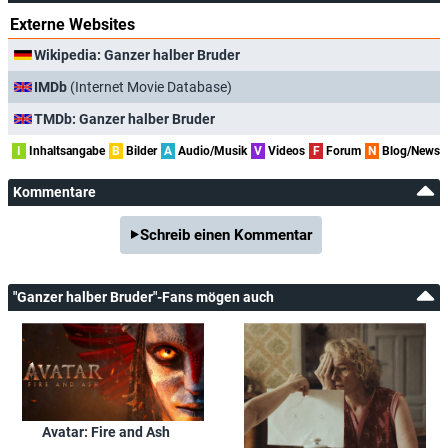
Externe Websites
Wikipedia: Ganzer halber Bruder
IMDb
(Internet Movie Database)
TMDb: Ganzer halber Bruder
I
Inhaltsangabe
B
Bilder
A
Audio/Musik
V
Videos
F
Forum
N
Blog/News
Kommentare
Schreib einen Kommentar
"Ganzer halber Bruder"-Fans mögen auch
Avatar: Fire and Ash