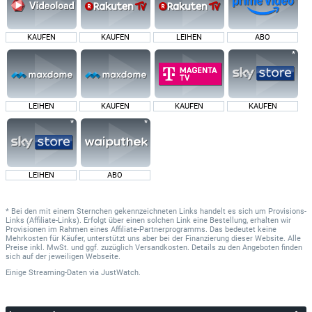
KAUFEN
KAUFEN
LEIHEN
ABO
LEIHEN
KAUFEN
KAUFEN
KAUFEN
LEIHEN
ABO
* Bei den mit einem Sternchen gekennzeichneten Links handelt es sich um Provisions-
Links (Affiliate-Links). Erfolgt über einen solchen Link eine Bestellung, erhalten wir
Provisionen im Rahmen eines Affiliate-Partnerprogramms. Das bedeutet keine
Mehrkosten für Käufer, unterstützt uns aber bei der Finanzierung dieser Website. Alle
Preise inkl. MwSt. und ggf. zuzüglich Versandkosten. Details zu den Angeboten finden
sich auf der jeweiligen Webseite.
Einige Streaming-Daten
via
JustWatch.