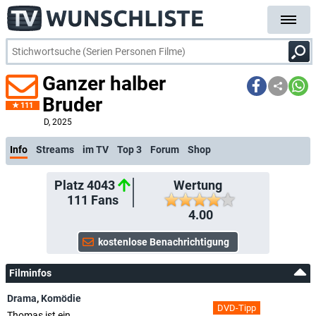
Ganzer halber
Bruder
111
D
, 2025
Info
Streams
im TV
Top 3
Forum
Shop
Platz 4043
Wertung
111
Fans
4.00
Filminfos
Drama
,
Komödie
DVD-Tipp
Thomas ist ein