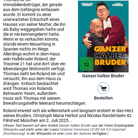
Immobilienbetrüger, der gerade
aus dem Gefängnis entlassen
wurde. Er kommt zu einer
unerwarteten Erbschaft eines
Hauses von seiner Mutter, die ihn
als Baby weggegeben hatte und
die er nie kennengelernt hatte.
Wenn er es verkaufen könnte,
stünde einem Neuanfang in
Spanien nichts im Wege.
Allerdings wohnt in dem Haus
sein Halbbruder Roland, der
Trisomie 21 hat und dort über ein
lebenslanges Wohnrecht verfügt.
Thomas zieht bei Roland ein und
Ganzer halber Bruder
versucht, ihn aus dem Haus zu
drängen. Kritisch beobachtet
wird Thomas von Rolands
Betreuerin Yesim, außerdem
Bestellen
muss sich Thomas mit seinem
Bewährungshelfer Meinard herumschlagen.
Roland erweist sich als willensstark und langsam erobert er das Herz
seines Bruders. Christoph Maria Herbst und Nicolas Randel beim 42.
FilmFest München am 2. Juli 2025...
(Dieser Text basiert auf dem Artikel
Ganzer halber Bruder
aus der freien Enzyklopädie
Wikipedia
und steht unter der Lizenz
Creative Commons CC-BY-SA 3.0 Unported
(
Kurzfassung
). In der Wikipedia ist eine
Liste der Autoren
verfügbar.)