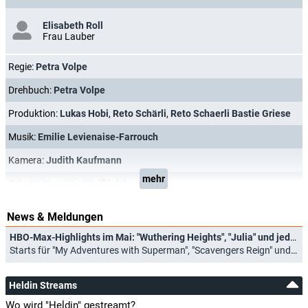
Elisabeth Roll
Frau Lauber
Regie:
Petra Volpe
Drehbuch:
Petra Volpe
Produktion:
Lukas Hobi
,
Reto Schärli
,
Reto Schaerli Bastie Griese
Musik:
Emilie Levienaise-Farrouch
Kamera:
Judith Kaufmann
mehr
Schnitt:
Hansjörg Weißbrich
News & Meldungen
HBO-Max-Highlights im Mai: "Wuthering Heights", "Julia" und jede Menge gute Animationsserien
Starts für "My Adventures with Superman", "Scavengers Reign" und neue "Rick and Morty"-Staffel (01.05.2026)
Heldin Streams
Wo wird "Heldin" gestreamt?