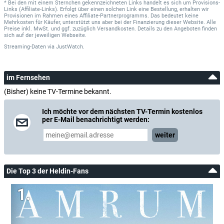
* Bei den mit einem Sternchen gekennzeichneten Links handelt es sich um Provisions-
Links (Affiliate-Links). Erfolgt über einen solchen Link eine Bestellung, erhalten wir
Provisionen im Rahmen eines Affiliate-Partnerprogramms. Das bedeutet keine
Mehrkosten für Käufer, unterstützt uns aber bei der Finanzierung dieser Website. Alle
Preise inkl. MwSt. und ggf. zuzüglich Versandkosten. Details zu den Angeboten finden
sich auf der jeweiligen Webseite.
Streaming-Daten
via
JustWatch.
im Fernsehen
(Bisher) keine TV-Termine bekannt.
Ich möchte vor dem nächsten TV-Termin kostenlos
per E-Mail benachrichtigt werden:
weiter
Die Top 3 der Heldin-Fans