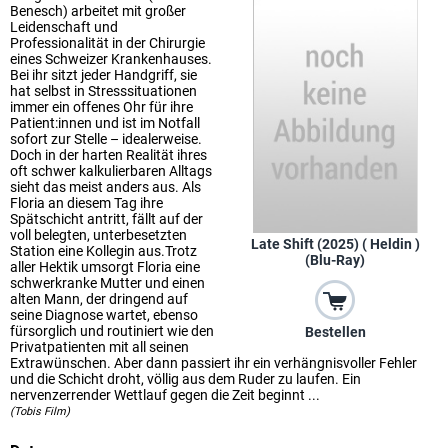
Benesch) arbeitet mit großer
Leidenschaft und
Professionalität in der Chirurgie
eines Schweizer Krankenhauses.
Bei ihr sitzt jeder Handgriff, sie
hat selbst in Stresssituationen
immer ein offenes Ohr für ihre
Patient:innen und ist im Notfall
sofort zur Stelle – idealerweise.
Doch in der harten Realität ihres
oft schwer kalkulierbaren Alltags
sieht das meist anders aus. Als
Floria an diesem Tag ihre
Spätschicht antritt, fällt auf der
voll belegten, unterbesetzten
Late Shift (2025) ( Heldin )
Station eine Kollegin aus.Trotz
(Blu-Ray)
aller Hektik umsorgt Floria eine
schwerkranke Mutter und einen
alten Mann, der dringend auf
seine Diagnose wartet, ebenso
fürsorglich und routiniert wie den
Bestellen
Privatpatienten mit all seinen
Extrawünschen. Aber dann passiert ihr ein verhängnisvoller Fehler
und die Schicht droht, völlig aus dem Ruder zu laufen. Ein
nervenzerrender Wettlauf gegen die Zeit beginnt ...
(Tobis Film)