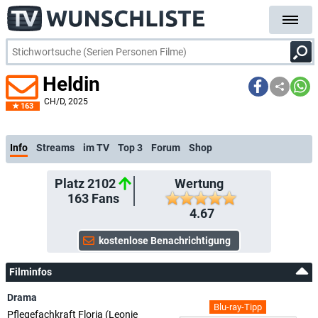
Heldin
CH/D
, 2025
163
Info
Streams
im TV
Top 3
Forum
Shop
Platz 2102
Wertung
163
Fans
4.67
Filminfos
Drama
Blu-ray-Tipp
Pflegefachkraft Floria (Leonie