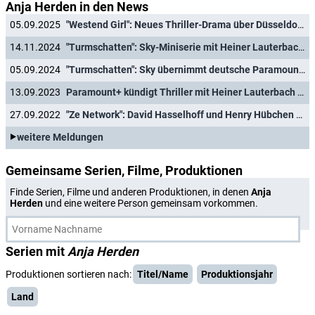
Anja Herden in den News
05.09.2025
"Westend Girl": Neues Thriller-Drama über Düsseldorfer Kokainring mit deutschem Kinostar
14.11.2024
"Turmschatten": Sky-Miniserie mit Heiner Lauterbach macht es sich zu leicht
05.09.2024
"Turmschatten": Sky übernimmt deutsche Paramount+-Thrillerserie mit Heiner Lauterbach und Desirée Nosbusch
13.09.2023
Paramount+ kündigt Thriller mit Heiner Lauterbach und Desirée Nosbusch an
27.09.2022
"Ze Network": David Hasselhoff und Henry Hübchen retten für RTL+ die Welt
weitere Meldungen
Gemeinsame Serien, Filme, Produktionen
Finde Serien, Filme und anderen Produktionen, in denen
Anja
Herden
und eine weitere Person gemeinsam vorkommen.
Serien mit
Anja Herden
Produktionen sortieren nach:
Titel/Name
Produktionsjahr
Land