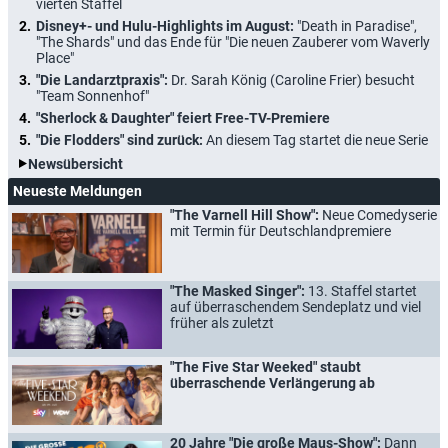
vierten Staffel
Disney+- und Hulu-Highlights im August:
"Death in Paradise",
"The Shards" und das Ende für "Die neuen Zauberer vom Waverly
Place"
"Die Landarztpraxis":
Dr. Sarah König (Caroline Frier) besucht
"Team Sonnenhof"
"Sherlock & Daughter" feiert Free-TV-Premiere
"Die Flodders" sind zurück:
An diesem Tag startet die neue Serie
Newsübersicht
Neueste Meldungen
"The Varnell Hill Show":
Neue Comedyserie
mit Termin für Deutschlandpremiere
"The Masked Singer":
13. Staffel startet
auf überraschendem Sendeplatz und viel
früher als zuletzt
"The Five Star Weeked" staubt
überraschende Verlängerung ab
20 Jahre "Die große Maus-Show":
Dann