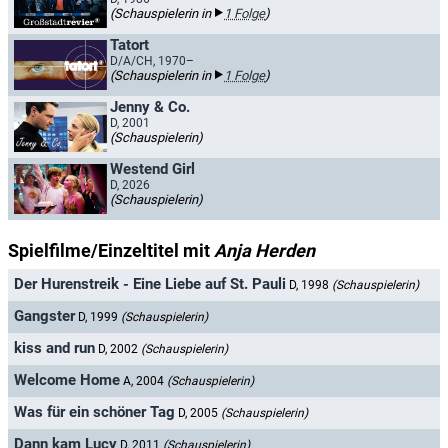
(Schauspielerin in
1 Folge
)
Tatort
D/A/CH, 1970–
(Schauspielerin in
1 Folge
)
Jenny & Co.
D, 2001
(Schauspielerin)
Westend Girl
D, 2026
(Schauspielerin)
Spielfilme/Einzeltitel mit
Anja Herden
Der Hurenstreik - Eine Liebe auf St. Pauli
D, 1998
(Schauspielerin)
Gangster
D, 1999
(Schauspielerin)
kiss and run
D, 2002
(Schauspielerin)
Welcome Home
A, 2004
(Schauspielerin)
Was für ein schöner Tag
D, 2005
(Schauspielerin)
Dann kam Lucy
D, 2011
(Schauspielerin)