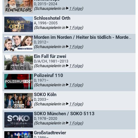
D, 2015–2024
(Schauspielerin in
1 Folge
)
Schlosshotel Orth
A, 1996–2005
(Schauspielerin in
1 Folge
)
Morden im Norden / Heiter bis tödlich - Morden im Norden
D, 2012–
(Schauspielerin in
1 Folge
)
Ein Fall für zwei
D/A/CH, 1981–2013
(Schauspielerin in
1 Folge
)
Polizeiruf 110
D, 1971–
(Schauspielerin in
1 Folge
)
SOKO Köln
D, 2003–
(Schauspielerin in
1 Folge
)
SOKO München / SOKO 5113
D, 1978–2020
(Schauspielerin in
1 Folge
)
Großstadtrevier
D, 1986–