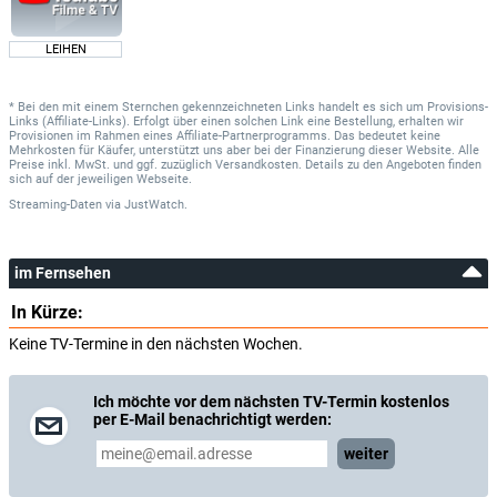
LEIHEN
* Bei den mit einem Sternchen gekennzeichneten Links handelt es sich um Provisions-
Links (Affiliate-Links). Erfolgt über einen solchen Link eine Bestellung, erhalten wir
Provisionen im Rahmen eines Affiliate-Partnerprogramms. Das bedeutet keine
Mehrkosten für Käufer, unterstützt uns aber bei der Finanzierung dieser Website. Alle
Preise inkl. MwSt. und ggf. zuzüglich Versandkosten. Details zu den Angeboten finden
sich auf der jeweiligen Webseite.
Streaming-Daten
via
JustWatch.
im Fernsehen
In Kürze:
Keine TV-Termine in den nächsten Wochen.
Ich möchte vor dem nächsten TV-Termin kostenlos
per E-Mail benachrichtigt werden:
weiter