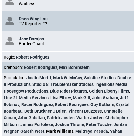
Waitress
Dana Wing Lau
TV Reporter #2
Jose Barajas
Border Guard
Regie:
Robert Rodriguez
Drehbuch:
Robert Rodriguez
,
Max Borenstein
Produktion:
Justin Moritt
,
Mark W. McCoy
,
Solstice Studios
,
Double
R Productions
,
Studio 8
,
Troublemaker Studios
,
Ingenious Media
,
Hoosegow Productions
,
Blue Rider Pictures
,
Golden Liberty Films
,
Line 21 Media Services
,
Lisa Ellzey
,
Mark Gill
,
John Graham
,
Jeff
Robinov
,
Racer Rodriguez
,
Robert Rodriguez
,
Guy Botham
,
Crystal
Bourbeau
,
Beth Bruckner O'Brien
,
Vincent Bruzzese
,
Christelle
Conan
,
Artur Galstian
,
Patrick Josten
,
Walter Josten
,
Christopher
Milburn
,
James Portolese
,
Joshua Throne
,
Peter Touche
,
Jordan
Wagner
,
Gareth West
,
Mark Williams
,
Maitreya Yasuda
,
Vahan