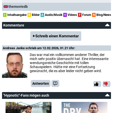
themoviedb
I
Inhaltsangabe
B
Bilder
A
Audio/Musik
V
Videos
F
Forum
N
Blog/News
Kommentare
Schreib einen Kommentar
Andreas Janke
schrieb am 12.02.2026, 01.21 Uhr:
Das war mal ein vollkommen anderer Thriller, der
mich sehr positiv überrascht hat. Eine interessante
wendungsreiche Geschichte mit tollen
Schauspielern. Hätte mir eine Fortsetzung
gewünscht, die es aber leider nicht geben wird.
Antworten
"Hypnotic"-Fans mögen auch