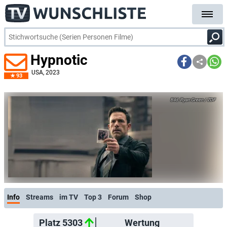
Hypnotic
USA
, 2023
93
Ryan Green / ZDF
Info
Streams
im TV
Top 3
Forum
Shop
Platz 5303
Wertung