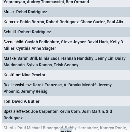
Yepremyan
,
Audrey Tommassini
,
Ben Ormand
Musik:
Rebel Rodriguez
Kamera:
Pablo Berron
,
Robert Rodriguez
,
Chase Carter
,
Paul Alix
Schnitt:
Robert Rodriguez
Szenenbild:
Caylah Eddleblute
,
Steve Joyner
,
David Hack
,
Kelly D.
Miller
,
Cynthia Anne Slagter
Maske:
Sarah Brill
,
Elinia Eads
,
Hannah Handshy
,
Jenny Lin
,
Daisy
Maldonado
,
Sylvia Ramos
,
Trish Seeney
Kostüme:
Nina Proctor
Regieassistenz:
Derek Franzese
,
A. Brooks Medoff
,
Jeremy
Phoenix
,
Jeremy Reisig
Ton:
David V. Butler
Spezialeffekte:
Joe Carpenter
,
Kevin Corn
,
Josh Martin
,
Sid
Rodriguez
Stunts:
Paul Michael Bloodgood
,
Bobby Hernandez
,
Kamryn Poole
,