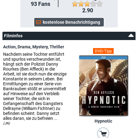
93
Fans
2.90
Filminfos
Action
,
Drama
,
Mystery
,
Thriller
DVD-Tipp
Nachdem seine Tochter entführt
und spurlos verschwunden ist,
hängt sich der Polizist Danny
Rourkes (Ben Affleck) in die
Arbeit, ist sie doch nun die einzige
Konstante in seinem Leben. Bei
Ermittlungen zu einer Serie von
Bankrauben stößt er unvermittelt
auf Hinweise auf den Verbleib
seiner Tochter, die sich in
Gefangenschaft des Gangsters
Dellrayne (William Fichtner) zu
befinden scheint. Danny setzt
alles daran, sie zu befreien ...
Hypnotic
(JN)