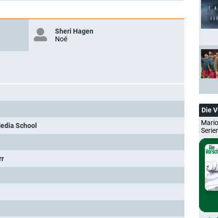
Sheri Hagen
Noé
Die 
Mario
edia School
Serie
rr