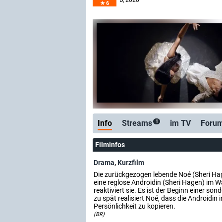
D
, 2020
6
Info
Streams
im TV
Foru
1
Filminfos
Drama
,
Kurzfilm
Die zurückgezogen lebende Noé (Sheri Hag
eine reglose Androidin (Sheri Hagen) im W
reaktiviert sie. Es ist der Beginn einer so
zu spät realisiert Noé, dass die Androidin im
Persönlichkeit zu kopieren.
(BR)