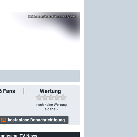
Lena Katharina Krause / BR, HMS
6
Fans
Wertung
noch keine Wertung
eigene: -
tgelesene TV-News