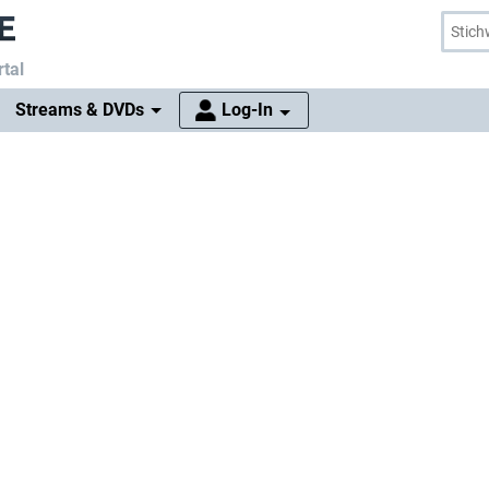
tal
Streams & DVDs
Log-In