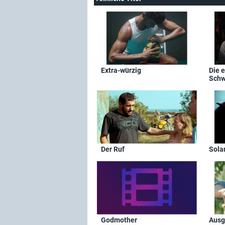
Extra-würzig
Die 
Schw
Der Ruf
Sola
Godmother
Ausg