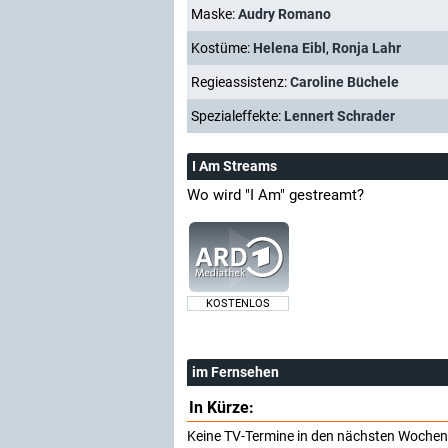
Maske:
Audry Romano
Kostüme:
Helena Eibl
,
Ronja Lahr
Regieassistenz:
Caroline Büchele
Spezialeffekte:
Lennert Schrader
I Am Streams
Wo wird "I Am" gestreamt?
KOSTENLOS
im Fernsehen
In Kürze:
Keine TV-Termine in den nächsten Wochen