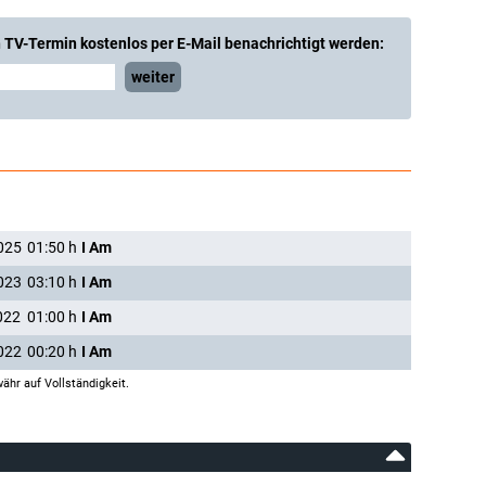
 TV-Termin kostenlos per E-Mail benachrichtigt werden:
weiter
025
01:50
h
I Am
023
03:10
h
I Am
022
01:00
h
I Am
022
00:20
h
I Am
ähr auf Vollständigkeit.