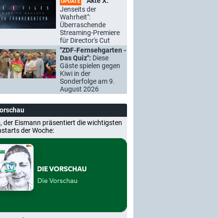
"Akte X:
UPDATE
Jenseits der
Wahrheit":
Überraschende
Streaming-Premiere
für Director's Cut
"ZDF-Fernsehgarten -
Das Quiz":
Diese
Gäste spielen gegen
Kiwi in der
Sonderfolge am 9.
August 2026
Vorschau
, der Eismann präsentiert die wichtigsten
nstarts der Woche: