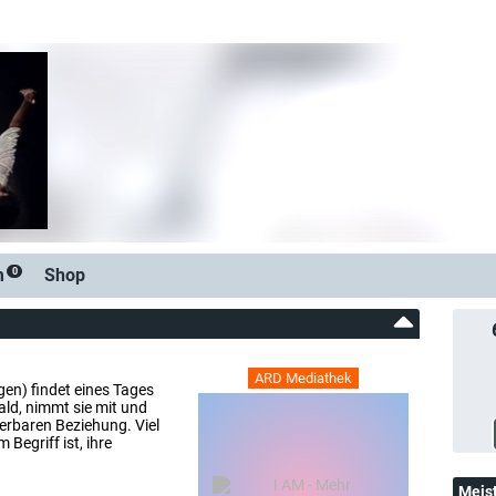
m
Shop
0
ARD Mediathek
en) findet eines Tages
ald, nimmt sie mit und
nderbaren Beziehung. Viel
 Begriff ist, ihre
Meis