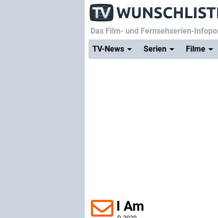
Das Film- und Fernsehserien-Infopor
TV-News
Serien
Filme
I Am