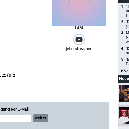
"
a
f
"
(
I AM
M
N
v
"
jetzt streamen
s
"
D
Ne
2022 (BR)
Neue
igung per E-Mail
weiter