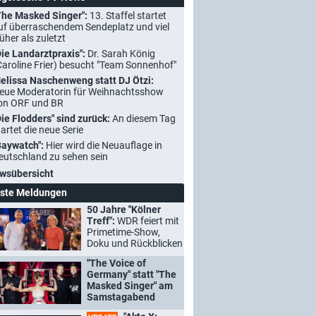
The Masked Singer":
13. Staffel startet
uf überraschendem Sendeplatz und viel
rüher als zuletzt
Die Landarztpraxis":
Dr. Sarah König
Caroline Frier) besucht "Team Sonnenhof"
elissa Naschenweng statt DJ Ötzi:
eue Moderatorin für Weihnachtsshow
on ORF und BR
Die Flodders" sind zurück:
An diesem Tag
tartet die neue Serie
Baywatch":
Hier wird die Neuauflage in
eutschland zu sehen sein
wsübersicht
ste Meldungen
50 Jahre "Kölner
Treff":
WDR feiert mit
Primetime-Show,
Doku und Rückblicken
"The Voice of
Germany" statt "The
Masked Singer" am
Samstagabend