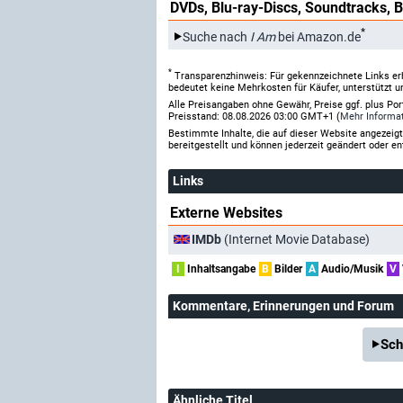
DVDs, Blu-ray-Discs, Soundtracks, 
*
Suche nach
I Am
bei Amazon.de
*
Transparenzhinweis: Für gekennzeichnete Links er
bedeutet keine Mehrkosten für Käufer, unterstützt u
Alle Preisangaben ohne Gewähr, Preise ggf. plus Po
Preisstand: 08.08.2026 03:00 GMT+1 (
Mehr Informa
Bestimmte Inhalte, die auf dieser Website angezei
bereitgestellt und können jederzeit geändert oder en
Links
Externe Websites
IMDb
(Internet Movie Database)
I
Inhaltsangabe
B
Bilder
A
Audio/Musik
V
Kommentare
, Erinnerungen und Forum
Sch
Ähnliche Titel