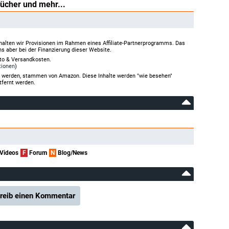
Bücher und mehr...
halten wir Provisionen im Rahmen eines Affiliate-Partnerprogramms. Das
ns aber bei der Finanzierung dieser Website.
rto & Versandkosten.
tionen
)
gt werden, stammen von Amazon. Diese Inhalte werden "wie besehen"
tfernt werden.
Videos
F
Forum
N
Blog/News
reib einen Kommentar