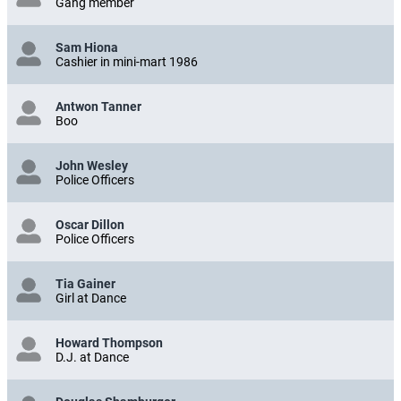
Gang member
Sam Hiona
Cashier in mini-mart 1986
Antwon Tanner
Boo
John Wesley
Police Officers
Oscar Dillon
Police Officers
Tia Gainer
Girl at Dance
Howard Thompson
D.J. at Dance