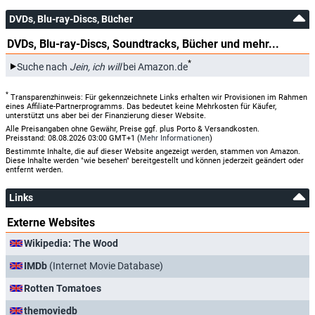
DVDs, Blu-ray-Discs, Bücher
DVDs, Blu-ray-Discs, Soundtracks, Bücher und mehr...
*
Suche nach
Jein, ich will
bei Amazon.de
*
Transparenzhinweis: Für gekennzeichnete Links erhalten wir Provisionen im Rahmen
eines Affiliate-Partnerprogramms. Das bedeutet keine Mehrkosten für Käufer,
unterstützt uns aber bei der Finanzierung dieser Website.
Alle Preisangaben ohne Gewähr, Preise ggf. plus Porto & Versandkosten.
Preisstand: 08.08.2026 03:00 GMT+1 (
Mehr Informationen
)
Bestimmte Inhalte, die auf dieser Website angezeigt werden, stammen von Amazon.
Diese Inhalte werden "wie besehen" bereitgestellt und können jederzeit geändert oder
entfernt werden.
Links
Externe Websites
Wikipedia: The Wood
IMDb
(Internet Movie Database)
Rotten Tomatoes
themoviedb