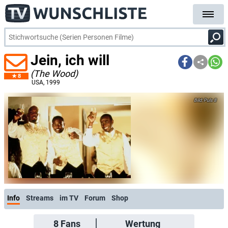
Jein, ich will
(The Wood)
8
USA
, 1999
Puls 8
Info
Streams
im TV
Forum
Shop
8
Fans
Wertung