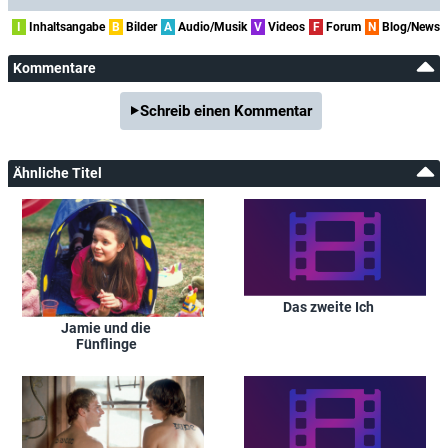
I
Inhaltsangabe
B
Bilder
A
Audio/Musik
V
Videos
F
Forum
N
Blog/News
Kommentare
Schreib einen Kommentar
Ähnliche Titel
Das zweite Ich
Jamie und die
Fünflinge