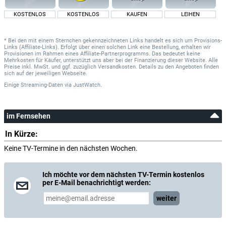
KOSTENLOS
KOSTENLOS
KAUFEN
LEIHEN
* Bei den mit einem Sternchen gekennzeichneten Links handelt es sich um Provisions-
Links (Affiliate-Links). Erfolgt über einen solchen Link eine Bestellung, erhalten wir
Provisionen im Rahmen eines Affiliate-Partnerprogramms. Das bedeutet keine
Mehrkosten für Käufer, unterstützt uns aber bei der Finanzierung dieser Website. Alle
Preise inkl. MwSt. und ggf. zuzüglich Versandkosten. Details zu den Angeboten finden
sich auf der jeweiligen Webseite.
Einige Streaming-Daten
via
JustWatch.
im Fernsehen
In Kürze:
Keine TV-Termine in den nächsten Wochen.
Ich möchte vor dem nächsten TV-Termin kostenlos
per E-Mail benachrichtigt werden:
weiter