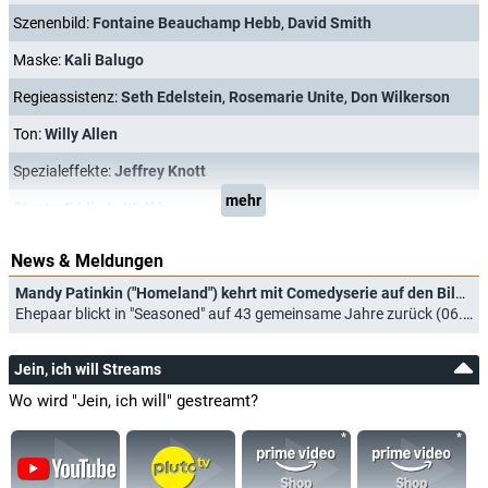
Szenenbild:
Fontaine Beauchamp Hebb
,
David Smith
Maske:
Kali Balugo
Regieassistenz:
Seth Edelstein
,
Rosemarie Unite
,
Don Wilkerson
Ton:
Willy Allen
Spezialeffekte:
Jeffrey Knott
mehr
Stunts:
Eddie L. Watkins
News & Meldungen
Mandy Patinkin ("Homeland") kehrt mit Comedyserie auf den Bildschirm zurück
Ehepaar blickt in "Seasoned" auf 43 gemeinsame Jahre zurück (06.04.2023)
Jein, ich will Streams
Wo wird "Jein, ich will" gestreamt?