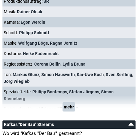
Produktionsauftrag:
SR
Musik:
Rainer Oleak
Kamera:
Egon Werdin
Schnitt:
Philipp Schmitt
Maske:
Wolfgang Böge
,
Ragna Jornitz
Kostüme:
Heike Fademrecht
Regieassistenz:
Corona Bellin
,
Lydia Bruna
Ton:
Markus Glunz
,
Simon Hauswirth
,
Kai-Uwe Koch
,
Sven Serfling
,
Jörg Wiegleb
Spezialeffekte:
Philipp Bontemps
,
Stefan Jürgens
,
Simon
Kleineberg
mehr
Distribution:
Neue Visionen Filmverleih
Kafkas "Der Bau" Streams
Wo wird "Kafkas "Der Bau"" gestreamt?