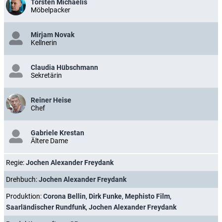
Torsten Michaelis
Möbelpacker
Mirjam Novak
Kellnerin
Claudia Hübschmann
Sekretärin
Reiner Heise
Chef
Gabriele Krestan
Ältere Dame
Regie:
Jochen Alexander Freydank
Drehbuch:
Jochen Alexander Freydank
Produktion:
Corona Bellin
,
Dirk Funke
,
Mephisto Film
,
Saarländischer Rundfunk
,
Jochen Alexander Freydank