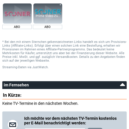
Prime Video Zusatz-Kanäle
ABO
ABO
* Bei den mit einem Sternchen gekennzeichneten Links handelt es sich um Provisions-
Links (Affiliate-Links). Erfolgt über einen solchen Link eine Bestellung, erhalten wir
Provisionen im Rahmen eines Affiliate-Partnerprogramms. Das bedeutet keine
Mehrkosten für Käufer, unterstützt uns aber bei der Finanzierung dieser Website. Alle
Preise inkl. MwSt. und ggf. zuzüglich Versandkosten. Details zu den Angeboten finden
sich auf der jeweiligen Webseite.
Streaming-Daten
via
JustWatch.
im Fernsehen
In Kürze:
Keine TV-Termine in den nächsten Wochen.
Ich möchte vor dem nächsten TV-Termin kostenlos
per E-Mail benachrichtigt werden: