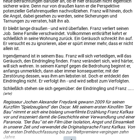
neue Betrachtungen darüber an, ob er hier draußen nicht eigentlich
sicherer wäre. Denn nur von draußen kann er die Perspektive
potenzieller Gefahrenquellen nachvollziehen. Franz will hinein, doch
die Angst, dabei gesehen zu werden, seine Sicherungen und
Tarnungen zu verraten, hält ihn ab.
Er bleibt lange draußen - und wird überfallen. Franz verliert seinen
Job. Seine Familie verschwindet. Vollkommen entkräftet kehrt er
schließlich in seine Wohnung zurück. Ein Geräusch schreckt ihn auf.
Er versucht es zu ignorieren, aber er spürt immer mehr, dass er nicht
allein ist.
Irgendjemand ist in seinem Bau. Franz will sich verteidigen, will das
Geräusch, den Eindringling finden. Franz verändert sich, wird härter,
will sich wehren. In seinem Kampf gegen die Bedrohung beginnt er,
anfangs unmerklich, dann aber immer konsequenter, mit der
Zerstörung dessen, was ihm am liebsten ist. Doch er entdeckt den
Eindringling nicht. Er verfolgt ihn - und wird selbst zum Verfolgten.
Schließlich stehen sie sich gegenüber: der Eindringling und Franz …...
(arte)
Regisseur Jochen Alexander Freydank gewann 2009 für seinen
Kurzfilm "Spielzeugland" den Oscar. Mit seinem ersten Kinofilm "Der
Bau" nimmt er sich eine bislang unverfilmte Erzählung Franz Kafkas
vor und inszeniert damit die Geschichte einer Verwandlung und einer
Paranoia. "Der Bau" ist ein Film über Isolation, Angst und Einsamkeit
in unserer Zeit und verwendet die Originalsprache Franz Kafkas. Von
der ersten Drehbuchfassung bis zur Weltpremiere vergingen zehn
Jahre.