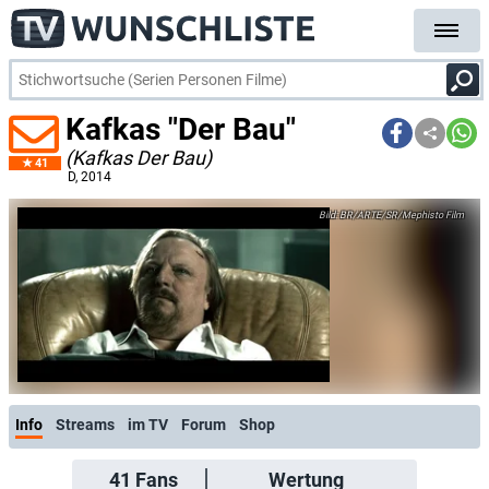
Kafkas "Der Bau"
(Kafkas Der Bau)
41
D
, 2014
BR/ARTE/SR/Mephisto Film
Info
Streams
im TV
Forum
Shop
41
Fans
Wertung