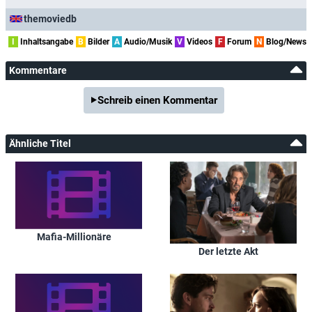
themoviedb
I
Inhaltsangabe
B
Bilder
A
Audio/Musik
V
Videos
F
Forum
N
Blog/News
Kommentare
Schreib einen Kommentar
Ähnliche Titel
Mafia-Millionäre
Der letzte Akt