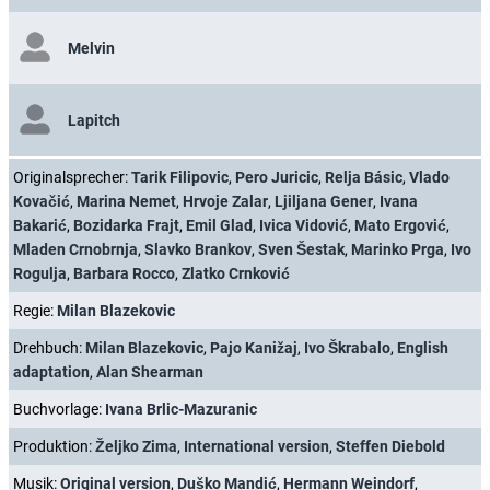
Melvin
Lapitch
Originalsprecher:
Tarik Filipovic
,
Pero Juricic
,
Relja Básic
,
Vlado
Kovačić
,
Marina Nemet
,
Hrvoje Zalar
,
Ljiljana Gener
,
Ivana
Bakarić
,
Bozidarka Frajt
,
Emil Glad
,
Ivica Vidović
,
Mato Ergović
,
Mladen Crnobrnja
,
Slavko Brankov
,
Sven Šestak
,
Marinko Prga
,
Ivo
Rogulja
,
Barbara Rocco
,
Zlatko Crnković
Regie:
Milan Blazekovic
Drehbuch:
Milan Blazekovic
,
Pajo Kanižaj
,
Ivo Škrabalo
,
English
adaptation
,
Alan Shearman
Buchvorlage:
Ivana Brlic-Mazuranic
Produktion:
Željko Zima
,
International version
,
Steffen Diebold
Musik:
Original version
,
Duško Mandić
,
Hermann Weindorf
,