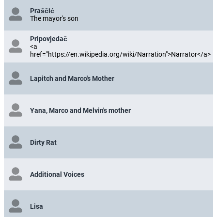
Praščić
The mayor's son
Pripovjedač
<a
href="https://en.wikipedia.org/wiki/Narration">Narrator</a>
Lapitch and Marco's Mother
Yana, Marco and Melvin's mother
Dirty Rat
Additional Voices
Lisa