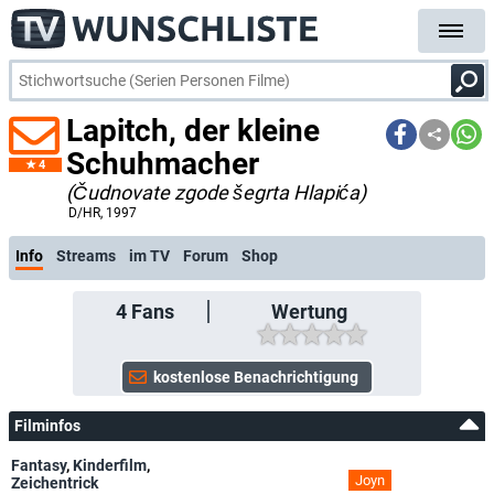
Lapitch, der kleine
Schuhmacher
4
(Čudnovate zgode šegrta Hlapića)
D/HR
, 1997
Info
Streams
im TV
Forum
Shop
4
Fans
Wertung
Filminfos
Fantasy
,
Kinderfilm
,
Joyn
Zeichentrick