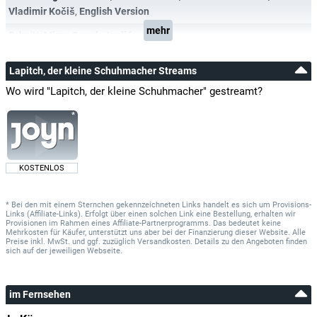
Vladimir Kočiš
,
English Version
mehr
Schnitt:
Mirna Supek-Janjić
Lapitch, der kleine Schuhmacher Streams
Wo wird "Lapitch, der kleine Schuhmacher" gestreamt?
KOSTENLOS
* Bei den mit einem Sternchen gekennzeichneten Links handelt es sich um Provisions-
Links (Affiliate-Links). Erfolgt über einen solchen Link eine Bestellung, erhalten wir
Provisionen im Rahmen eines Affiliate-Partnerprogramms. Das bedeutet keine
Mehrkosten für Käufer, unterstützt uns aber bei der Finanzierung dieser Website. Alle
Preise inkl. MwSt. und ggf. zuzüglich Versandkosten. Details zu den Angeboten finden
sich auf der jeweiligen Webseite.
im Fernsehen