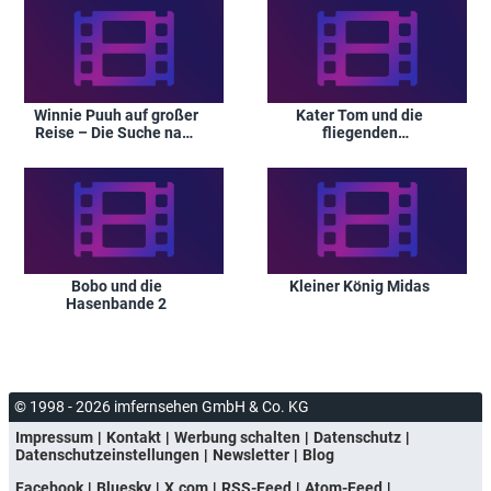
Winnie Puuh auf großer
Kater Tom und die
Reise – Die Suche nach
fliegenden
Christopher Robin
Zaubernüsse
Bobo und die
Kleiner König Midas
Hasenbande 2
© 1998 - 2026 imfernsehen GmbH & Co. KG
Impressum
Kontakt
Werbung schalten
Datenschutz
Datenschutzeinstellungen
Newsletter
Blog
Facebook
Bluesky
X.com
RSS-Feed
Atom-Feed