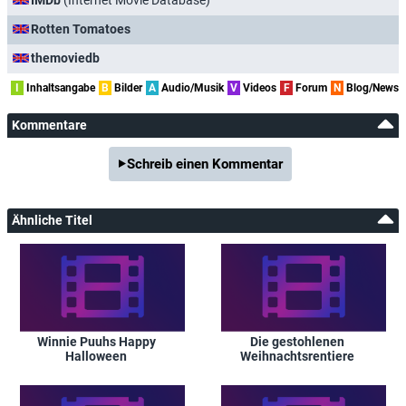
Rotten Tomatoes
themoviedb
I
Inhaltsangabe
B
Bilder
A
Audio/Musik
V
Videos
F
Forum
N
Blog/News
Kommentare
Schreib einen Kommentar
Ähnliche Titel
Winnie Puuhs Happy
Die gestohlenen
Halloween
Weihnachtsrentiere