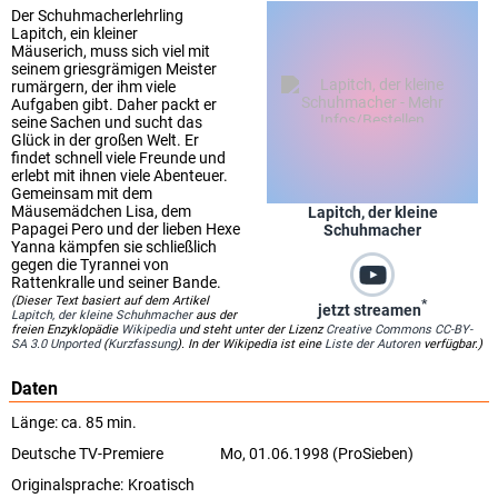
Der Schuhmacherlehrling
Lapitch, ein kleiner
Mäuserich, muss sich viel mit
seinem griesgrämigen Meister
rumärgern, der ihm viele
Aufgaben gibt. Daher packt er
seine Sachen und sucht das
Glück in der großen Welt. Er
findet schnell viele Freunde und
erlebt mit ihnen viele Abenteuer.
Gemeinsam mit dem
Mäusemädchen Lisa, dem
Lapitch, der kleine
Papagei Pero und der lieben Hexe
Schuhmacher
Yanna kämpfen sie schließlich
gegen die Tyrannei von
Rattenkralle und seiner Bande.
(Dieser Text basiert auf dem Artikel
*
jetzt streamen
Lapitch, der kleine Schuhmacher
aus der
freien Enzyklopädie
Wikipedia
und steht unter der Lizenz
Creative Commons CC-BY-
SA 3.0 Unported
(
Kurzfassung
). In der Wikipedia ist eine
Liste der Autoren
verfügbar.)
Daten
Länge: ca. 85 min.
Deutsche TV-Premiere
Mo, 01.06.1998 (ProSieben)
Originalsprache:
Kroatisch