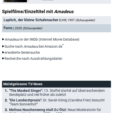
Spielfilme/Einzeltitel mit
Amadeus
Lapitch, der kleine Schuhmacher
D/HR, 1997
(Schauspieler)
Ferro
I, 2020
(Schauspieler)
Amadeus
in der IMDb (Internet Movie Database)
*
Suche nach
Amadeus
bei Amazon.de
erweiterte Seriensuche
Recherche nach Ausstrahlungsdaten
Meistgelesene TV-News
"The Masked Singer":
13. Staffel startet auf überraschendem
Sendeplatz und viel früher als zuletzt
"Die Landarztpraxis":
Dr. Sarah König (Caroline Frier) besucht
"Team Sonnenhof"
Melissa Naschenweng statt DJ Ötzi:
Neue Moderatorin für