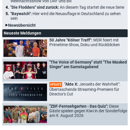
Weihnachtsshow von ORF und BR
"Die Flodders" sind zurück:
An diesem Tag startet die neue Serie
"Baywatch":
Hier wird die Neuauflage in Deutschland zu sehen
sein
Newsübersicht
Neueste Meldungen
50 Jahre "Kölner Treff":
WDR feiert mit
Primetime-Show, Doku und Rückblicken
"The Voice of Germany" statt "The Masked
Singer" am Samstagabend
"Akte X:
Jenseits der Wahrheit":
UPDATE
Überraschende Streaming-Premiere für
Director's Cut
"ZDF-Fernsehgarten - Das Quiz":
Diese
Gäste spielen gegen Kiwi in der Sonderfolge
am 9. August 2026