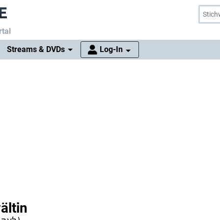
tal
Streams & DVDs
Log-In
ältin