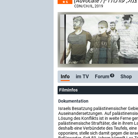
6
CDN/CH/IL
, 2019
Info
im TV
Forum
Shop
0
Filminfos
Dokumentation
Israels Besatzung palästinensischer Gebie
Auseinandersetzungen. Auf palästinensisch
Lösung des Konflikts ist in weite Ferne ge
palästinensische Straftäter, die in ihrem 
deshalb eine Verbündete des Teufels, eine
opponiere, stelle sich damit gegen die isr