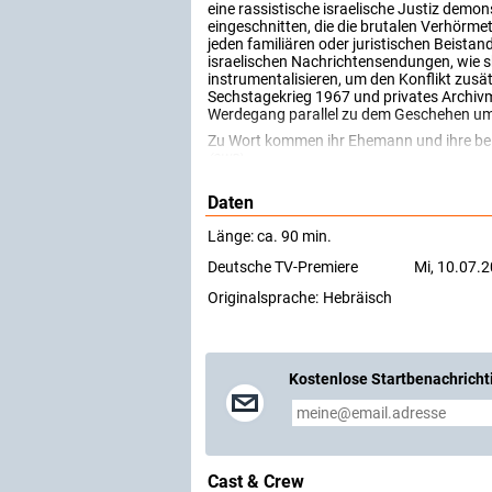
eine rassistische israelische Justiz dem
eingeschnitten, die die brutalen Verhörm
jeden familiären oder juristischen Beista
israelischen Nachrichtensendungen, wie s
instrumentalisieren, um den Konflikt zusät
Sechstagekrieg 1967 und privates Archivm
Werdegang parallel zu dem Geschehen u
Zu Wort kommen ihr Ehemann und ihre bei
(SWR)
Daten
Länge: ca. 90 min.
Deutsche TV-Premiere
Mi, 10.07.2
Originalsprache:
Hebräisch
Kostenlose Startbenachricht
Cast & Crew