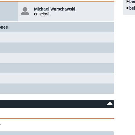
be
be
Michael Warschawski
er selbst
ones
.