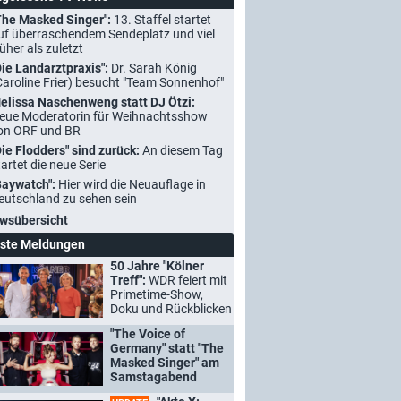
The Masked Singer":
13. Staffel startet
uf überraschendem Sendeplatz und viel
rüher als zuletzt
Die Landarztpraxis":
Dr. Sarah König
Caroline Frier) besucht "Team Sonnenhof"
elissa Naschenweng statt DJ Ötzi:
eue Moderatorin für Weihnachtsshow
on ORF und BR
Die Flodders" sind zurück:
An diesem Tag
tartet die neue Serie
Baywatch":
Hier wird die Neuauflage in
eutschland zu sehen sein
wsübersicht
ste Meldungen
50 Jahre "Kölner
Treff":
WDR feiert mit
Primetime-Show,
Doku und Rückblicken
"The Voice of
Germany" statt "The
Masked Singer" am
Samstagabend