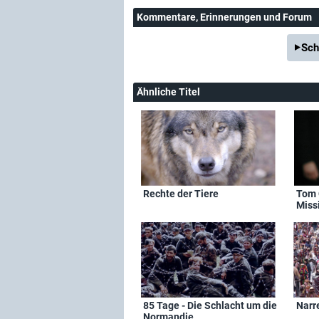
Kommentare
, Erinnerungen und Forum
Sch
Ähnliche Titel
Rechte der Tiere
Tom 
Miss
85 Tage - Die Schlacht um die
Narr
Normandie