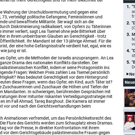
emel für mehr Gerechtigkeit und für mehr Gleichheit der
"
a
 die Wahrung der Unschuldsvermutung und gegen eine
f
, 73, verteidigt politische Gefangene, Feministinnen und
nde und bewaffnete Militante. Sie wagt sich an die
"
e durch Diskriminierung radikalisiert, von Opfern zu Täterinnen
(
e immer verliert, sagt Lea Tsemel ohne jede Bitterkeit über
M
er in ihrem unbeirrbaren Glauben an Gerechtigkeit - trotz
N
 Öffentlichkeit. Ihr Mandant ist der 13-jährige Ahmad. Für die
v
orist, der eine hohe Gefängnisstrafe verdient hat, egal, wie es
ie jung er ist.
"
s
enes Opfer, um die Methoden der Israelis anzuprangern. An Lea
"
 ganze Drama des nationalen Konflikts darstellen. Der
D
alästinensischen Konflikt, indem er seine Protagonistin ins
ndlegende Fragen: Welchen Preis zahlen Lea Tsemel persönlich
Ne
chtigkeit? Was bedeutet Gerechtigkeit vor dem Hintergrund
uten diese Fragen, wenn das Opfer, ein Kind, auch Täter ist?
Neue
ie Zuschauerinnen und Zuschauer die Höhen und Tiefen der
gen Mandanten. In schwierigen, berührenden Gesprächen mit
ratungen ihrer mitunter riskanten Verteidigungsstrategie mit
ten im Fall Ahmad, Tareq Barghout. Die Kamera ist immer
ekt vor und nach den Gerichtsverhandlungen beim
ch Animationen verfremdet, um das Persönlichkeitsrecht des
 Die Flure des Gerichts werden zum Schauplatz eines Dramas.
ag vor die Presse, in direkter Konfrontation mit ihrem
d vor dem Gerichtsgebäude palästinensische Frauen gegen