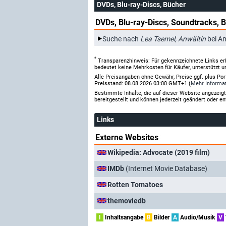
DVDs, Blu-ray-Discs, Bücher
DVDs, Blu-ray-Discs, Soundtracks, 
Suche nach
Lea Tsemel, Anwältin
bei A
*
Transparenzhinweis: Für gekennzeichnete Links er
bedeutet keine Mehrkosten für Käufer, unterstützt u
Alle Preisangaben ohne Gewähr, Preise ggf. plus Po
Preisstand: 08.08.2026 03:00 GMT+1 (
Mehr Informa
Bestimmte Inhalte, die auf dieser Website angezei
bereitgestellt und können jederzeit geändert oder en
Links
Externe Websites
Wikipedia: Advocate (2019 film)
IMDb
(Internet Movie Database)
Rotten Tomatoes
themoviedb
I
Inhaltsangabe
B
Bilder
A
Audio/Musik
V