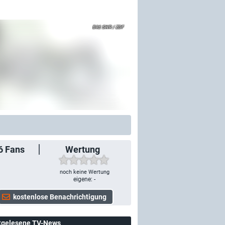
SWR / ZDF
6
Fans
Wertung
noch keine Wertung
eigene: -
tgelesene TV-News