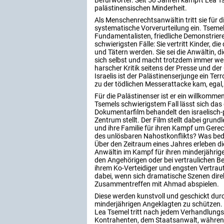
Befürworter. Seit 50 Jahren kämpft Lea Ts
palästinensischen Minderheit.
Als Menschenrechtsanwältin tritt sie für
systematische Vorverurteilung ein. Tsemel
Fundamentalisten, friedliche Demonstriere
schwierigsten Fälle: Sie vertritt Kinder, di
und Tätern werden. Sie sei die Anwältin, di
sich selbst und macht trotzdem immer weit
harscher Kritik seitens der Presse und der
Israelis ist der Palästinenserjunge ein Terr
zu der tödlichen Messerattacke kam, egal, w
Für die Palästinenser ist er ein willkomm
Tsemels schwierigstem Fall lässt sich das
Dokumentarfilm behandelt den israelisch-p
Zentrum stellt. Der Film stellt dabei gru
und ihre Familie für ihren Kampf um Gere
des unlösbaren Nahostkonflikts? Was bede
Über den Zeitraum eines Jahres erleben d
Anwältin im Kampf für ihren minderjähri
den Angehörigen oder bei vertraulichen Be
ihrem Ko-Verteidiger und engsten Vertrau
dabei, wenn sich dramatische Szenen dir
Zusammentreffen mit Ahmad abspielen.
Diese werden kunstvoll und geschickt dur
minderjährigen Angeklagten zu schützen.
Lea Tsemel tritt nach jedem Verhandlungst
Kontrahenten, dem Staatsanwalt, währen