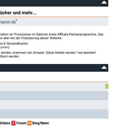
Bücher und mehr...
*
mazon.de
halten wir Provisionen im Rahmen eines Affiliate-Partnerprogramms. Das
ns aber bei der Finanzierung dieser Website.
rto & Versandkosten.
tionen
)
gt werden, stammen von Amazon. Diese Inhalte werden "wie besehen"
tfernt werden.
I
Videos
F
Forum
N
Blog/News