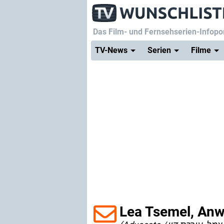
Das Film- und Fernsehserien-Infopor
TV-News
Serien
Filme
Lea Tsemel, Anw