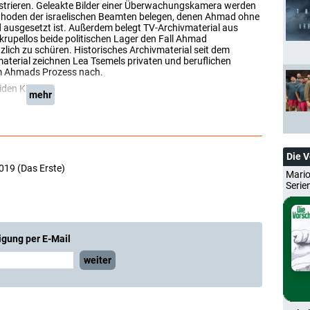
onstrieren. Geleakte Bilder einer Überwachungskamera werden
ethoden der israelischen Beamten belegen, denen Ahmad ohne
nd ausgesetzt ist. Außerdem belegt TV-Archivmaterial aus
krupellos beide politischen Lager den Fall Ahmad
zlich zu schüren. Historisches Archivmaterial seit dem
aterial zeichnen Lea Tsemels privaten und beruflichen
m Ahmads Prozess nach.
den Kinder.
mehr
Die 
019 (Das Erste)
Mario
Serie
igung per E-Mail
weiter