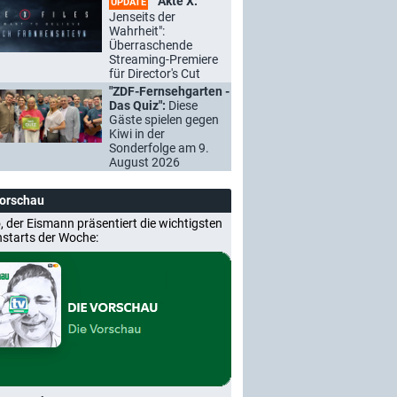
"Akte X:
UPDATE
Jenseits der
Wahrheit":
Überraschende
Streaming-Premiere
für Director's Cut
"ZDF-Fernsehgarten -
Das Quiz":
Diese
Gäste spielen gegen
Kiwi in der
Sonderfolge am 9.
August 2026
Vorschau
, der Eismann präsentiert die wichtigsten
nstarts der Woche: