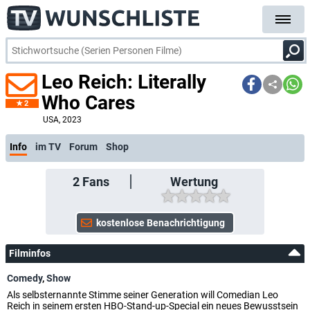
Leo Reich: Literally
Who Cares
2
USA
, 2023
Info
im TV
Forum
Shop
2
Fans
Wertung
Filminfos
Comedy
,
Show
Als selbsternannte Stimme seiner Generation will Comedian Leo
Reich in seinem ersten HBO-Stand-up-Special ein neues Bewusstsein