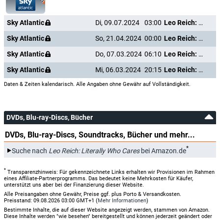
Sky Atlantic
Di, 09.07.2024
03:00
Leo Reich: Literally Who Cares
Sky Atlantic
So, 21.04.2024
00:00
Leo Reich: Literally Who Cares
Sky Atlantic
Do, 07.03.2024
06:10
Leo Reich: Literally Who Cares
Sky Atlantic
Mi, 06.03.2024
20:15
Leo Reich: Literally Who Cares
Daten & Zeiten kalendarisch. Alle Angaben ohne Gewähr auf Vollständigkeit.
DVDs, Blu-ray-Discs, Bücher
DVDs, Blu-ray-Discs, Soundtracks, Bücher und mehr...
*
Suche nach
Leo Reich: Literally Who Cares
bei Amazon.de
*
Transparenzhinweis: Für gekennzeichnete Links erhalten wir Provisionen im Rahmen
eines Affiliate-Partnerprogramms. Das bedeutet keine Mehrkosten für Käufer,
unterstützt uns aber bei der Finanzierung dieser Website.
Alle Preisangaben ohne Gewähr, Preise ggf. plus Porto & Versandkosten.
Preisstand: 09.08.2026 03:00 GMT+1 (
Mehr Informationen
)
Bestimmte Inhalte, die auf dieser Website angezeigt werden, stammen von Amazon.
Diese Inhalte werden "wie besehen" bereitgestellt und können jederzeit geändert oder