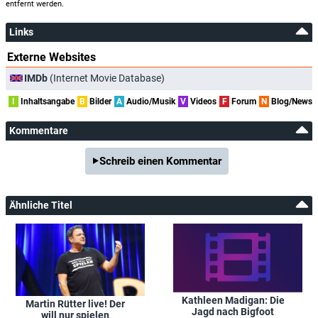
entfernt werden.
Links
Externe Websites
IMDb
(Internet Movie Database)
I
Inhaltsangabe
B
Bilder
A
Audio/Musik
V
Videos
F
Forum
N
Blog/News
Kommentare
Schreib einen Kommentar
Ähnliche Titel
Kathleen Madigan: Die
Martin Rütter live! Der
Jagd nach Bigfoot
will nur spielen