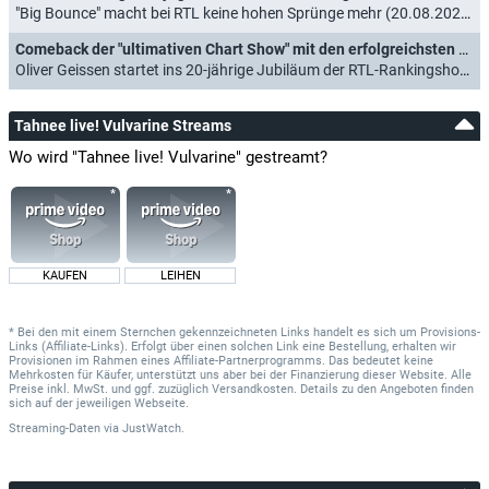
"Big Bounce" macht bei RTL keine hohen Sprünge mehr (20.08.2023)
Comeback der "ultimativen Chart Show" mit den erfolgreichsten Comebacks
Oliver Geissen startet ins 20-jährige Jubiläum der RTL-Rankingshow (26.07.2023)
Tahnee live! Vulvarine Streams
Wo wird "Tahnee live! Vulvarine" gestreamt?
KAUFEN
LEIHEN
* Bei den mit einem Sternchen gekennzeichneten Links handelt es sich um Provisions-
Links (Affiliate-Links). Erfolgt über einen solchen Link eine Bestellung, erhalten wir
Provisionen im Rahmen eines Affiliate-Partnerprogramms. Das bedeutet keine
Mehrkosten für Käufer, unterstützt uns aber bei der Finanzierung dieser Website. Alle
Preise inkl. MwSt. und ggf. zuzüglich Versandkosten. Details zu den Angeboten finden
sich auf der jeweiligen Webseite.
Streaming-Daten
via
JustWatch.