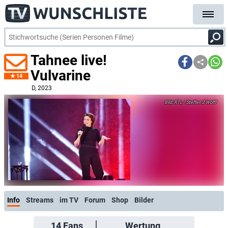
Tahnee live!
Vulvarine
14
D
, 2023
RTL / Steffen Z Wolff
Info
Streams
im TV
Forum
Shop
Bilder
14
Fans
Wertung