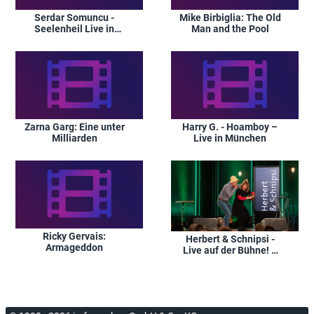
Serdar Somuncu -
Mike Birbiglia: The Old
Seelenheil Live in
Man and the Pool
Mönchengladbach
Zarna Garg: Eine unter
Harry G. - Hoamboy –
Milliarden
Live in München
Ricky Gervais:
Herbert & Schnipsi -
Armageddon
Live auf der Bühne! –
Höhepunkte aus
'Zeitreise mit
Schlaglöchern' /
Zeitreise mit
Schlaglöchern