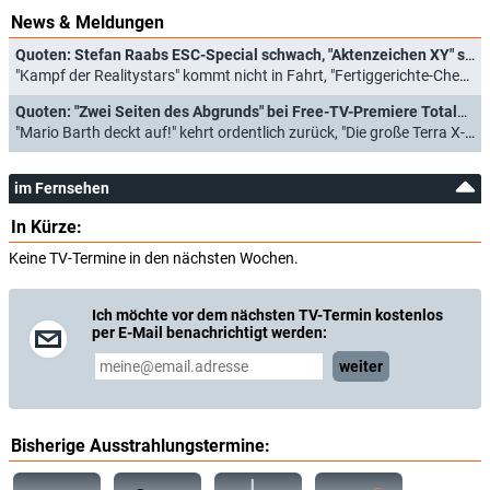
News & Meldungen
Quoten: Stefan Raabs ESC-Special schwach, "Aktenzeichen XY" siegt haushoch
"Kampf der Realitystars" kommt nicht in Fahrt, "Fertiggerichte-Check" endet enttäuschend (15.05.2025)
Quoten: "Zwei Seiten des Abgrunds" bei Free-TV-Premiere Totalausfall
"Mario Barth deckt auf!" kehrt ordentlich zurück, "Die große Terra X-Show" wenig triumphal (18.05.2023)
im Fernsehen
In Kürze:
Keine TV-Termine in den nächsten Wochen.
Ich möchte vor dem nächsten TV-Termin kostenlos
per E-Mail benachrichtigt werden:
weiter
Bisherige Ausstrahlungstermine: