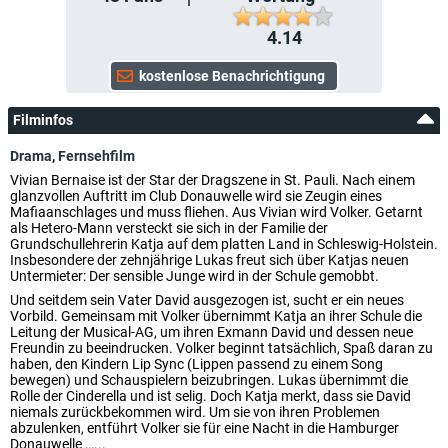
4.14
Filminfos
Drama
,
Fernsehfilm
Vivian Bernaise ist der Star der Dragszene in St. Pauli. Nach einem
glanzvollen Auftritt im Club Donauwelle wird sie Zeugin eines
Mafiaanschlages und muss fliehen. Aus Vivian wird Volker. Getarnt
als Hetero-Mann versteckt sie sich in der Familie der
Grundschullehrerin Katja auf dem platten Land in Schleswig-Holstein.
Insbesondere der zehnjährige Lukas freut sich über Katjas neuen
Untermieter: Der sensible Junge wird in der Schule gemobbt.
Und seitdem sein Vater David ausgezogen ist, sucht er ein neues
Vorbild. Gemeinsam mit Volker übernimmt Katja an ihrer Schule die
Leitung der Musical-AG, um ihren Exmann David und dessen neue
Freundin zu beeindrucken. Volker beginnt tatsächlich, Spaß daran zu
haben, den Kindern Lip Sync (Lippen passend zu einem Song
bewegen) und Schauspielern beizubringen. Lukas übernimmt die
Rolle der Cinderella und ist selig. Doch Katja merkt, dass sie David
niemals zurückbekommen wird. Um sie von ihren Problemen
abzulenken, entführt Volker sie für eine Nacht in die Hamburger
Donauwelle …...