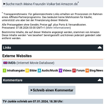
*
Suche nach
Meine Freundin Volker
bei Amazon.de
*
Transparenzhinweis: Für gekennzeichnete Links erhalten wir Provisionen im Rahmen
eines Affiliate-Partnerprogramms. Das bedeutet keine Mehrkosten für Käufer,
unterstützt uns aber bei der Finanzierung dieser Website.
Alle Preisangaben ohne Gewähr, Preise ggf. plus Porto & Versandkosten.
Preisstand: 07.08.2026 03:00 GMT+1 (
Mehr Informationen
)
Bestimmte Inhalte, die auf dieser Website angezeigt werden, stammen von Amazon.
Diese Inhalte werden "wie besehen" bereitgestellt und können jederzeit geändert oder
entfernt werden.
Links
Externe Websites
IMDb
(Internet Movie Database)
I
Inhaltsangabe
B
Bilder
A
Audio/Musik
V
Videos
F
Forum
N
Blog/News
Kommentare
Schreib einen Kommentar
TV-Junkie
schrieb am 07.01.2024, 18.38 Uhr: