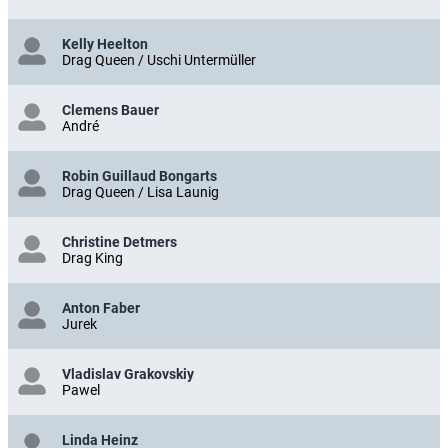
Kelly Heelton
Drag Queen / Uschi Untermüller
Clemens Bauer
André
Robin Guillaud Bongarts
Drag Queen / Lisa Launig
Christine Detmers
Drag King
Anton Faber
Jurek
Vladislav Grakovskiy
Pawel
Linda Heinz