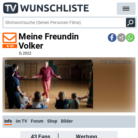
Meine Freundin
Volker
43
D
, 2022
NDR/Georges Pauly
Info
im TV
Forum
Shop
Bilder
43
Fans
Wertung