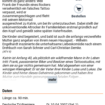
kommt es ganz anders: Weil
Frank der Freundin eines Rockers
versehentlich ein falsches Tattoo
verpasst, wird er
zusammengeschlagen und flieht
Bestellen
mit seinem Motorrad
ausgerechnet zu Katrin, um bei ihr unterzutauchen. Dabei stellt der
unkonventionelle Altrocker ihr Familienleben erstmal gründlich auf
den Kopf und genießt seine späten Vaterfreuden.
Die Kinder sind begeistert, und bald ist auch die anfangs verzweifelte
Mutter ganz angetan von ihrem neuen Hausgast. - Wilhelm
Engelhardt inszenierte die unterhaltsame Liebeskomödie nach einem
Drehbuch von Sarah Schnier und Carl-Christian Demke.
(ATV II)
Katrin ist Anfang 40, als plötzlich ein wildfremder Mann in ihr Leben
tritt: Frank, passionierter Biker und Besitzer eines Tattoostudios, mit
dem sie so gar nichts gemeinsam hat. Mal abgesehen von einer
winzigen Kleinigkeit: Er ist der Vater ihrer Kinder Luisa und Lukas. Die
Kinder sind hinter dieses Geheimnis gekommen und haben ihre
Mutter zum Handeln gezwungen - mit fatalen Folgen ...
mehr
(Sat.1 Gold)
Daten
Länge: ca. 90 min.
Deutsche TV-Premiere
Di, 10.04.2007 (Sat.1)