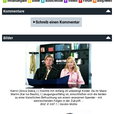
I
Inhaltsangabe
B
Bilder
A
Audio/Musik
V
Videos
F
Forum
N
Blog/News
Kommentare
Schreib einen Kommentar
Bilder
Katrin (Anica Dobra, r.) möchte mit Anfang 20 unbedingt Kinder. Da ihr Mann
Martin (Kai Ivo Baulitz, l.) zeugungsunfähig ist, entschließen sich die beiden
zu einer künstlichen Befruchtung von einem anonymen Spender - mit
weitreichenden Folgen in der Zukunft ...
Bild: © SAT.1 / Gordon Mühle