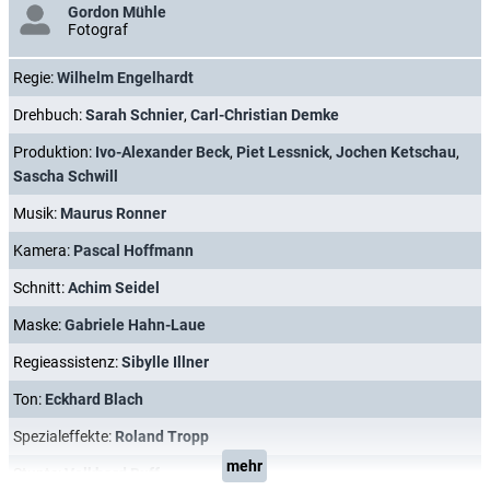
Gordon Mühle
Fotograf
Regie:
Wilhelm Engelhardt
Drehbuch:
Sarah Schnier
,
Carl-Christian Demke
Produktion:
Ivo-Alexander Beck
,
Piet Lessnick
,
Jochen Ketschau
,
Sascha Schwill
Musik:
Maurus Ronner
Kamera:
Pascal Hoffmann
Schnitt:
Achim Seidel
Maske:
Gabriele Hahn-Laue
Regieassistenz:
Sibylle Illner
Ton:
Eckhard Blach
Spezialeffekte:
Roland Tropp
mehr
Stunts:
Volkhard Buff