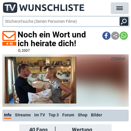
Noch ein Wort und
ich heirate dich!
40
D
, 2007
Puls 8
Info
Streams
im TV
Top 3
Forum
Shop
Bilder
40
Fans
Wertung