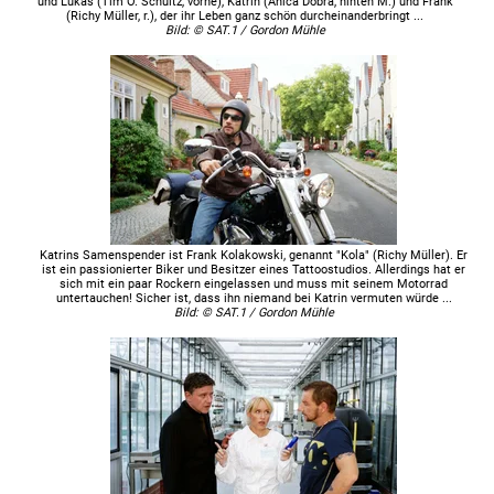
und Lukas (Tim O. Schultz, vorne), Katrin (Anica Dobra, hinten M.) und Frank
(Richy Müller, r.), der ihr Leben ganz schön durcheinanderbringt ...
Bild: © SAT.1 / Gordon Mühle
Katrins Samenspender ist Frank Kolakowski, genannt "Kola" (Richy Müller). Er
ist ein passionierter Biker und Besitzer eines Tattoostudios. Allerdings hat er
sich mit ein paar Rockern eingelassen und muss mit seinem Motorrad
untertauchen! Sicher ist, dass ihn niemand bei Katrin vermuten würde ...
Bild: © SAT.1 / Gordon Mühle