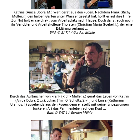
Katrins (Anica Dobra, M.) Welt gerät aus den Fugen. Nachdem Frank (Richy
Müller, r.) den halben Garten unter Wasser gesetzt hat, hofft er auf ihre Hilfe.
Zur Not holt er sie direkt vom Arbeitsplatz nach Hause. Doch da ist auch noch
ihr Verlobter und Arbeitskollege Thorsten (Christian Maria Goebel, l.), der eine
Erklärung verlangt ...
Bild: © SAT.1 / Gordon Mühle
Durch das Auftauchen von Frank (Richy Müller, r.) gerät das Leben von Katrin
(Anica Dobra, 2.v.r.), Lukas (Tim O. Schultz, 2.v.l.) und Luisa (Katharina
Ursinus, l.) zusehends aus den Fugen, denn er stellt mit seiner ungezwungen
lockeren Art das Familienleben auf den Kopf ...
Bild: © SAT.1 / Gordon Mühle