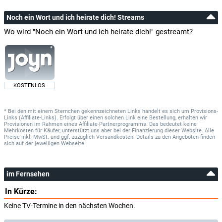
Noch ein Wort und ich heirate dich! Streams
Wo wird "Noch ein Wort und ich heirate dich!" gestreamt?
KOSTENLOS
* Bei den mit einem Sternchen gekennzeichneten Links handelt es sich um Provisions-
Links (Affiliate-Links). Erfolgt über einen solchen Link eine Bestellung, erhalten wir
Provisionen im Rahmen eines Affiliate-Partnerprogramms. Das bedeutet keine
Mehrkosten für Käufer, unterstützt uns aber bei der Finanzierung dieser Website. Alle
Preise inkl. MwSt. und ggf. zuzüglich Versandkosten. Details zu den Angeboten finden
sich auf der jeweiligen Webseite.
im Fernsehen
In Kürze:
Keine TV-Termine in den nächsten Wochen.