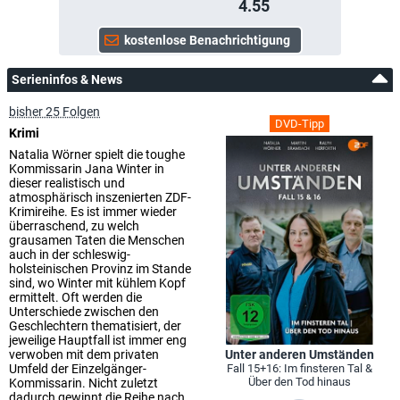
4.55
Serieninfos & News
bisher 25 Folgen
DVD-Tipp
Krimi
Natalia Wörner spielt die toughe
Kommissarin Jana Winter in
dieser realistisch und
atmosphärisch inszenierten ZDF-
Krimireihe. Es ist immer wieder
überraschend, zu welch
grausamen Taten die Menschen
auch in der schleswig-
holsteinischen Provinz im Stande
sind, wo Winter mit kühlem Kopf
ermittelt. Oft werden die
Unterschiede zwischen den
Geschlechtern thematisiert, der
jeweilige Hauptfall ist immer eng
verwoben mit dem privaten
Unter anderen Umständen
Umfeld der Einzelgänger-
Fall 15+16: Im finsteren Tal &
Über den Tod hinaus
Kommissarin. Nicht zuletzt
dadurch gewinnt die Reihe nach