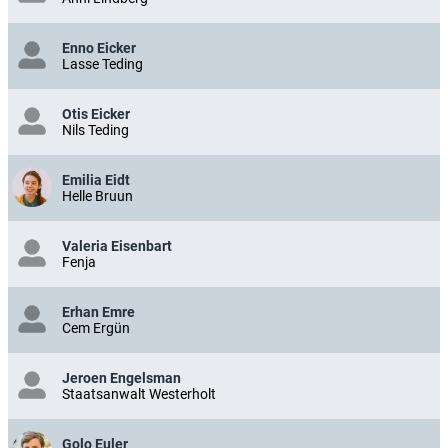
Enno Eicker
Lasse Teding
Otis Eicker
Nils Teding
Emilia Eidt
Helle Bruun
Valeria Eisenbart
Fenja
Erhan Emre
Cem Ergün
Jeroen Engelsman
Staatsanwalt Westerholt
Golo Euler