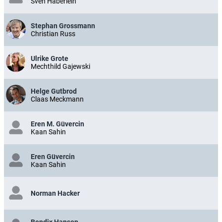
Sven Häberlein
Stephan Grossmann
Christian Russ
Ulrike Grote
Mechthild Gajewski
Helge Gutbrod
Claas Meckmann
Eren M. Güvercin
Kaan Sahin
Eren Güvercin
Kaan Sahin
Norman Hacker
Bendix Hansen