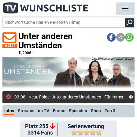
Unter anderen
Umständen
3314
D
, 2006–
ZDF/Marion von der Mehden
03.08.: Neue Folge: Unter anderen Umständen - Für immer und ewig (Disney+)
Infos
Streams
im TV
Forum
Episoden
Shop
Top 3
Platz 255
Serienwertung
3314
Fans