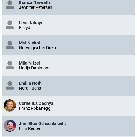
Bianca Nawrath
Jennifer Petersen
Leon Ndiaye
Flloyd
Mat Nichol
Norwegischer Doktor
Mila Nitzel
Nadja Dahlmann
Emilia Nöth
Nora Fuchs
Cornelius Obonya
Franz Robanegg
Jimi Blue Ochsenknecht
Finn Reuter