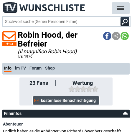
Robin Hood, der
Befreier
23
(Il magnifico Robin Hood)
I/E
, 1970
Info
im TV
Forum
Shop
23
Fans
Wertung
Filminfos
Abenteuer
Endlich haben es die Anhänger von Richard Löwenherz geschafft,