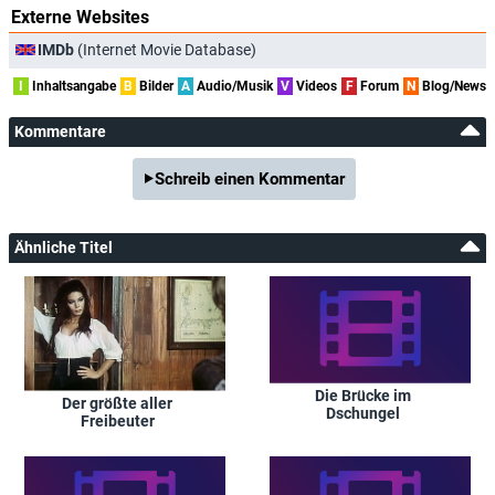
Externe Websites
IMDb
(Internet Movie Database)
I
Inhaltsangabe
B
Bilder
A
Audio/Musik
V
Videos
F
Forum
N
Blog/News
Kommentare
Schreib einen Kommentar
Ähnliche Titel
Die Brücke im
Der größte aller
Dschungel
Freibeuter