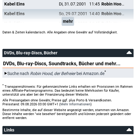
Kabel Eins
Di, 31.07.2001
11:45
Robin Hood, der Befreier
Kabel Eins
So, 29.07.2001
14:40
Robin Hood, der Befreier
mehr
Kabel Eins
So, 30.07.2000
14:45
Robin Hood, der Befreier
Daten & Zeiten kalendarisch. Alle Angaben ohne Gewähr auf Vollständigkeit.
DVDs, Blu-ray-Discs, Bücher
DVDs, Blu-ray-Discs, Soundtracks, Bücher und mehr...
*
Suche nach
Robin Hood, der Befreier
bei Amazon.de
*
Transparenzhinweis: Für gekennzeichnete Links erhalten wir Provisionen im Rahmen
eines Affiliate-Partnerprogramms. Das bedeutet keine Mehrkosten für Käufer,
unterstützt uns aber bei der Finanzierung dieser Website.
Alle Preisangaben ohne Gewähr, Preise ggf. plus Porto & Versandkosten.
Preisstand: 09.08.2026 03:00 GMT+1 (
Mehr Informationen
)
Bestimmte Inhalte, die auf dieser Website angezeigt werden, stammen von Amazon.
Diese Inhalte werden "wie besehen" bereitgestellt und können jederzeit geändert oder
entfernt werden.
Links