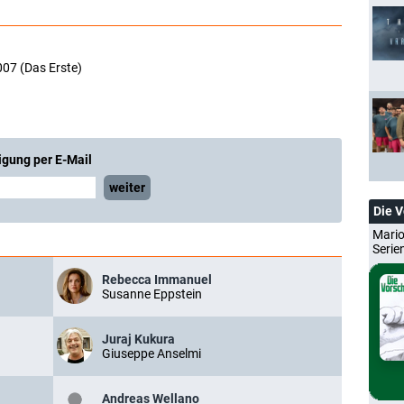
007 (Das Erste)
igung per E-Mail
weiter
Die 
Mario
Serie
Rebecca Immanuel
Susanne Eppstein
Juraj Kukura
Giuseppe Anselmi
Andreas Wellano