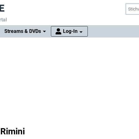
tal
Streams & DVDs
Log-In
Rimini