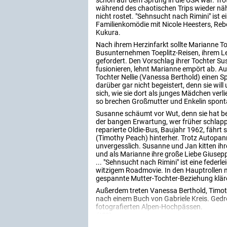
schon auf dem Sprung in die USA war. Tr
während des chaotischen Trips wieder näh
nicht rostet. "Sehnsucht nach Rimini" is
Familienkomödie mit Nicole Heesters, Re
Kukura.
Nach ihrem Herzinfarkt sollte Marianne Toe
Busunternehmen Toeplitz-Reisen, ihrem Leb
gefordert. Den Vorschlag ihrer Tochter S
fusionieren, lehnt Marianne empört ab. Auc
Tochter Nellie (Vanessa Berthold) einen Sp
darüber gar nicht begeistert, denn sie wil
sich, wie sie dort als junges Mädchen verl
so brechen Großmutter und Enkelin spont
Susanne schäumt vor Wut, denn sie hat bere
der bangen Erwartung, wer früher schlapp
reparierte Oldie-Bus, Baujahr 1962, fähr
(Timothy Peach) hinterher. Trotz Autopanne
unvergesslich. Susanne und Jan kitten ihre 
und als Marianne ihre große Liebe Giuseppe 
... "Sehnsucht nach Rimini" ist eine feder
witzigem Roadmovie. In den Hauptrollen 
gespannte Mutter-Tochter-Beziehung klär
Außerdem treten Vanessa Berthold, Timoth
nach einem Buch von Gabriele Kreis. Gedre
fotografierten Alpen-Hochpässen.
(ARD)