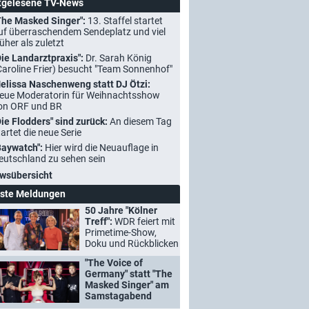
tgelesene TV-News
The Masked Singer":
13. Staffel startet
uf überraschendem Sendeplatz und viel
rüher als zuletzt
Die Landarztpraxis":
Dr. Sarah König
Caroline Frier) besucht "Team Sonnenhof"
elissa Naschenweng statt DJ Ötzi:
eue Moderatorin für Weihnachtsshow
on ORF und BR
Die Flodders" sind zurück:
An diesem Tag
tartet die neue Serie
Baywatch":
Hier wird die Neuauflage in
eutschland zu sehen sein
wsübersicht
ste Meldungen
50 Jahre "Kölner
Treff":
WDR feiert mit
Primetime-Show,
Doku und Rückblicken
"The Voice of
Germany" statt "The
Masked Singer" am
Samstagabend