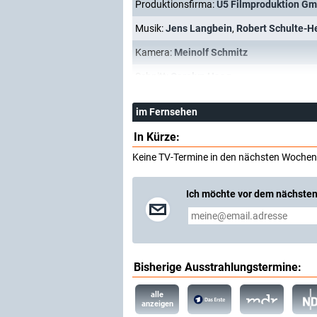
Produktionsfirma:
U5 Filmproduktion G
Musik:
Jens Langbein
,
Robert Schulte-
Kamera:
Meinolf Schmitz
Schnitt:
Carolyn Haag
im Fernsehen
In Kürze:
Keine TV-Termine in den nächsten Wochen
Ich möchte vor dem nächsten
Bisherige Ausstrahlungstermine:
alle
anzeigen