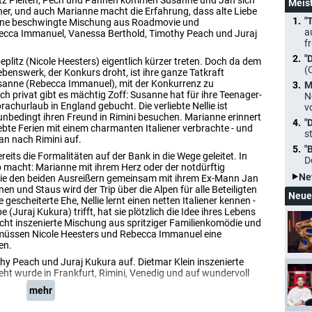
otz Pleiten, Pech und Pannen kommen Susanne und Jan sich
Meis
er, und auch Marianne macht die Erfahrung, dass alte Liebe
"
t eine beschwingte Mischung aus Roadmovie und
a
becca Immanuel, Vanessa Berthold, Timothy Peach und Juraj
f
"
plitz (Nicole Heesters) eigentlich kürzer treten. Doch da dem
(
enswerk, der Konkurs droht, ist ihre ganze Tatkraft
usanne (Rebecca Immanuel), mit der Konkurrenz zu
M
h privat gibt es mächtig Zoff: Susanne hat für ihre Teenager-
N
rachurlaub in England gebucht. Die verliebte Nellie ist
v
l unbedingt ihren Freund in Rimini besuchen. Marianne erinnert
"
iebte Ferien mit einem charmanten Italiener verbrachte - und
s
an nach Rimini auf.
"
its die Formalitäten auf der Bank in die Wege geleitet. In
D
 macht: Marianne mit ihrem Herz oder der notdürftig
Ne
t sie den beiden Ausreißern gemeinsam mit ihrem Ex-Mann Jan
n und Staus wird der Trip über die Alpen für alle Beteiligten
Neue
gescheiterte Ehe, Nellie lernt einen netten Italiener kennen -
(Juraj Kukura) trifft, hat sie plötzlich die Idee ihres Lebens
leicht inszenierte Mischung aus spritziger Familienkomödie und
müssen Nicole Heesters und Rebecca Immanuel eine
en.
y Peach und Juraj Kukura auf. Dietmar Klein inszenierte
ht wurde in Frankfurt, Rimini, Venedig und auf wundervoll
mehr