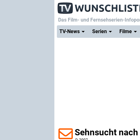
Das Film- und Fernsehserien-Infopor
TV-News
Serien
Filme
Sehnsucht nach 