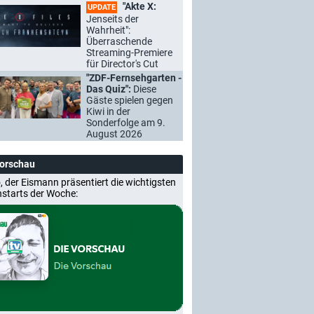
"Akte X:
UPDATE
Jenseits der
Wahrheit":
Überraschende
Streaming-Premiere
für Director's Cut
"ZDF-Fernsehgarten -
Das Quiz":
Diese
Gäste spielen gegen
Kiwi in der
Sonderfolge am 9.
August 2026
Vorschau
, der Eismann präsentiert die wichtigsten
nstarts der Woche: