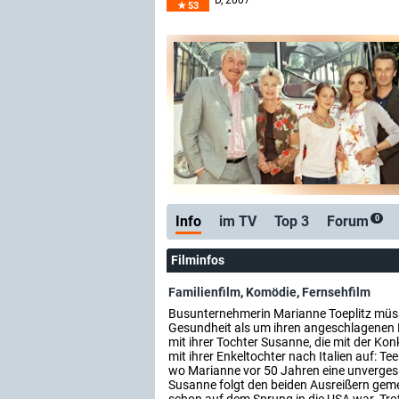
D
, 2007
53
Info
im TV
Top 3
Forum
0
Filminfos
Familienfilm
,
Komödie
,
Fernsehfilm
Busunternehmerin Marianne Toeplitz müss
Gesundheit als um ihren angeschlagenen B
mit ihrer Tochter Susanne, die mit der Kon
mit ihrer Enkeltochter nach Italien auf: Tee
wo Marianne vor 50 Jahren eine unverge
Susanne folgt den beiden Ausreißern geme