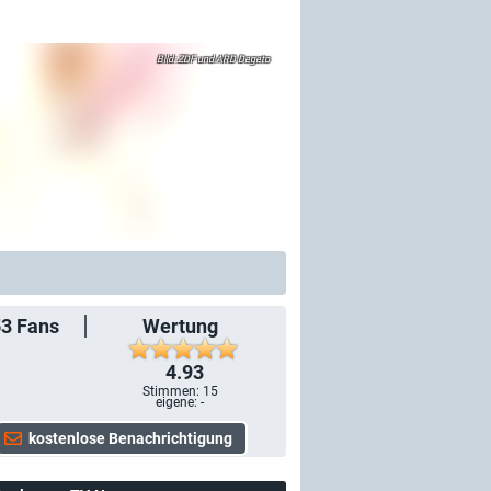
ZDF und ARD Degeto
53
Fans
Wertung
4.93
Stimmen:
15
eigene: -