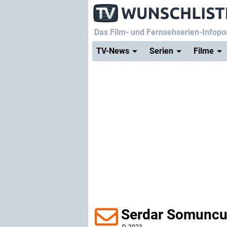
Das Film- und Fernsehserien-Infopor
TV-News
Serien
Filme
Serdar Somuncu 