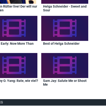
n Rütter live! Der will nur
Helga Schneider - Sweet and
len
Sour
 Early: Now More Than
Best of Helga Schneider
 O. Yang: Rate, wie viel?
Sam Jay: Salute Me or Shoot
Me
KG