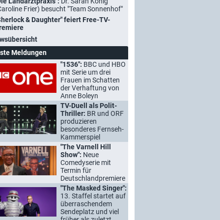
Die Landarztpraxis":
Dr. Sarah König
Caroline Frier) besucht "Team Sonnenhof"
Sherlock & Daughter" feiert Free-TV-
remiere
wsübersicht
ste Meldungen
"1536":
BBC und HBO
mit Serie um drei
Frauen im Schatten
der Verhaftung von
Anne Boleyn
TV-Duell als Polit-
Thriller:
BR und ORF
produzieren
besonderes Fernseh-
Kammerspiel
"The Varnell Hill
Show":
Neue
Comedyserie mit
Termin für
Deutschlandpremiere
"The Masked Singer":
13. Staffel startet auf
überraschendem
Sendeplatz und viel
früher als zuletzt