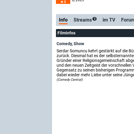
D
, 2023
5
Info
Streams
im TV
Foru
3
Filminfos
Comedy
,
Show
Serdar Somuncu kehrt gestärkt auf die Bü
zurück. Diesmal hat es der selbsternannt
Gründer einer Religionsgemeinschaft abge
und den neuen Zeitgeist der vorschnellen 
Gegensatz zu seinen bisherigen Programm
dabei wieder mehr Liebe unter seine Jünge
(Comedy Central)