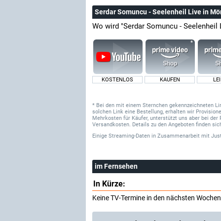
Serdar Somuncu - Seelenheil Live in 
Wo wird "Serdar Somuncu - Seelenheil
KOSTENLOS
KAUFEN
LE
* Bei den mit einem Sternchen gekennzeichneten Links
solchen Link eine Bestellung, erhalten wir Provisi
Mehrkosten für Käufer, unterstützt uns aber bei der 
Versandkosten. Details zu den Angeboten finden sich
Einige Streaming-Daten
in Zusammenarbeit mit
Jus
im Fernsehen
In Kürze:
Keine TV-Termine in den nächsten Wochen