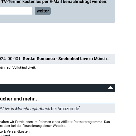
 TV-Termin kostenlos per E-Mail benachrichtigt werden:
weiter
024
00:00
h
Serdar Somuncu - Seelenheil Live in Mönchengladbach
ähr auf Vollständigkeit.
Bücher und mehr...
*
il Live in Mönchengladbach
bei Amazon.de
halten wir Provisionen im Rahmen eines Affiliate-Partnerprogramms. Das
ns aber bei der Finanzierung dieser Website.
rto & Versandkosten.
tionen
)