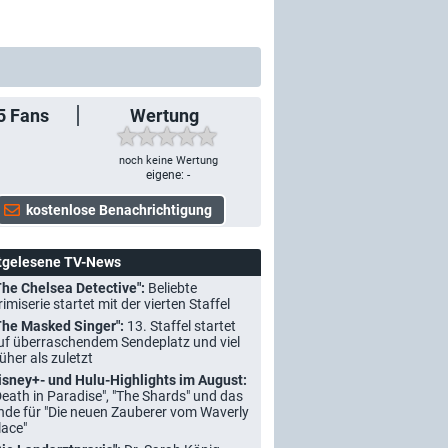
5
Fans
Wertung
noch keine Wertung
eigene: -
tgelesene TV-News
The Chelsea Detective":
Beliebte
rimiserie startet mit der vierten Staffel
The Masked Singer":
13. Staffel startet
uf überraschendem Sendeplatz und viel
rüher als zuletzt
isney+- und Hulu-Highlights im August:
Death in Paradise", "The Shards" und das
nde für "Die neuen Zauberer vom Waverly
lace"