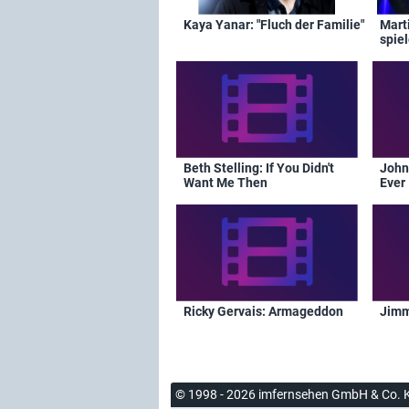
Kaya Yanar: "Fluch der Familie"
Marti
spie
Beth Stelling: If You Didn't
John
Want Me Then
Ever
Ricky Gervais: Armageddon
Jimmy
© 1998 - 2026 imfernsehen GmbH & Co. 