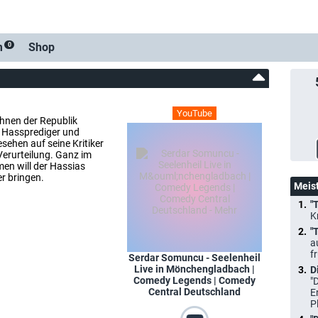
m
Shop
0
YouTube
hnen der Republik
e Hassprediger und
sehen auf seine Kritiker
Verurteilung. Ganz im
en will der Hassias
r bringen.
Meis
"
K
"
a
f
Serdar Somuncu - Seelenheil
Live in Mönchengladbach |
D
Comedy Legends | Comedy
"
Central Deutschland
E
P