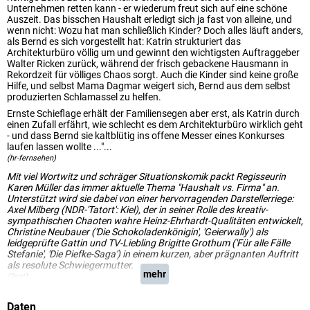
Unternehmen retten kann - er wiederum freut sich auf eine schöne
Auszeit. Das bisschen Haushalt erledigt sich ja fast von alleine, und
wenn nicht: Wozu hat man schließlich Kinder? Doch alles läuft anders,
als Bernd es sich vorgestellt hat: Katrin strukturiert das
Architekturbüro völlig um und gewinnt den wichtigsten Auftraggeber
Walter Ricken zurück, während der frisch gebackene Hausmann in
Rekordzeit für völliges Chaos sorgt. Auch die Kinder sind keine große
Hilfe, und selbst Mama Dagmar weigert sich, Bernd aus dem selbst
produzierten Schlamassel zu helfen.
Ernste Schieflage erhält der Familiensegen aber erst, als Katrin durch
einen Zufall erfährt, wie schlecht es dem Architekturbüro wirklich geht
- und dass Bernd sie kaltblütig ins offene Messer eines Konkurses
laufen lassen wollte ..."...
(hr-fernsehen)
Mit viel Wortwitz und schräger Situationskomik packt Regisseurin
Karen Müller das immer aktuelle Thema "Haushalt vs. Firma" an.
Unterstützt wird sie dabei von einer hervorragenden Darstellerriege:
Axel Milberg (NDR-'Tatort': Kiel), der in seiner Rolle des kreativ-
sympathischen Chaoten wahre Heinz-Ehrhardt-Qualitäten entwickelt,
Christine Neubauer ('Die Schokoladenkönigin', 'Geierwally') als
leidgeprüfte Gattin und TV-Liebling Brigitte Grothum ('Für alle Fälle
Stefanie', 'Die Piefke-Saga') in einem kurzen, aber prägnanten Auftritt
als resolute Schwiegermutter.
mehr
(3sat)
Daten