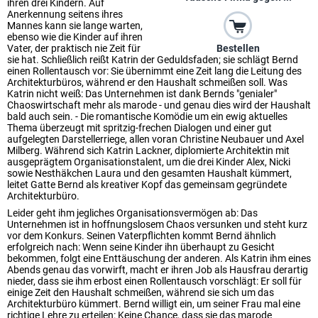
ihren drei Kindern. Auf
Anerkennung seitens ihres
Mannes kann sie lange warten,
ebenso wie die Kinder auf ihren
Bestellen
Vater, der praktisch nie Zeit für
sie hat. Schließlich reißt Katrin der Geduldsfaden; sie schlägt Bernd
einen Rollentausch vor: Sie übernimmt eine Zeit lang die Leitung des
Architekturbüros, während er den Haushalt schmeißen soll. Was
Katrin nicht weiß: Das Unternehmen ist dank Bernds "genialer"
Chaoswirtschaft mehr als marode - und genau dies wird der Haushalt
bald auch sein. - Die romantische Komödie um ein ewig aktuelles
Thema überzeugt mit spritzig-frechen Dialogen und einer gut
aufgelegten Darstellerriege, allen voran Christine Neubauer und Axel
Milberg. Während sich Katrin Lackner, diplomierte Architektin mit
ausgeprägtem Organisationstalent, um die drei Kinder Alex, Nicki
sowie Nesthäkchen Laura und den gesamten Haushalt kümmert,
leitet Gatte Bernd als kreativer Kopf das gemeinsam gegründete
Architekturbüro.
Leider geht ihm jegliches Organisationsvermögen ab: Das
Unternehmen ist in hoffnungslosem Chaos versunken und steht kurz
vor dem Konkurs. Seinen Vaterpflichten kommt Bernd ähnlich
erfolgreich nach: Wenn seine Kinder ihn überhaupt zu Gesicht
bekommen, folgt eine Enttäuschung der anderen. Als Katrin ihm eines
Abends genau das vorwirft, macht er ihren Job als Hausfrau derartig
nieder, dass sie ihm erbost einen Rollentausch vorschlägt: Er soll für
einige Zeit den Haushalt schmeißen, während sie sich um das
Architekturbüro kümmert. Bernd willigt ein, um seiner Frau mal eine
richtige Lehre zu erteilen: Keine Chance, dass sie das marode