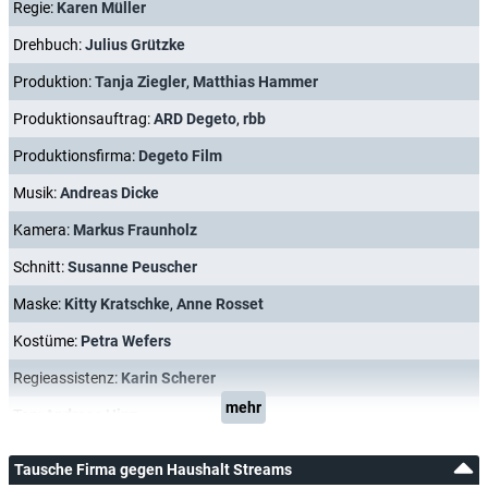
Regie:
Karen Müller
Drehbuch:
Julius Grützke
Produktion:
Tanja Ziegler
,
Matthias Hammer
Produktionsauftrag:
ARD Degeto
,
rbb
Produktionsfirma:
Degeto Film
Musik:
Andreas Dicke
Kamera:
Markus Fraunholz
Schnitt:
Susanne Peuscher
Maske:
Kitty Kratschke
,
Anne Rosset
Kostüme:
Petra Wefers
Regieassistenz:
Karin Scherer
mehr
Ton:
Andreas Hinz
Tausche Firma gegen Haushalt Streams