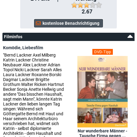
2.67
Filminfos
Komödie
,
Liebesfilm
DVD-Tipp
"Bernd Lackner Axel Milberg
Katrin Lackner Christine
Neubauer Alex Lackner Adrian
Topol Nicki Lackner Sarah Alles
Laura Lackner Roxanne Borski
Dagmar Lackner Brigitte
Grothum Walter Ricken Hartmut
Becker Sonja Anette Hellwig und
andere "Das bisschen Haushalt,
sagt mein Mann", könnte Katrin
Lackner den lieben langen Tag
singen: Während sich
Göttergatte Bernd mit Haut und
Haar seinem Architekturbüro
verschrieben hat, widmet sich
Katrin - selbst diplomierte
Nur wunderbare Männer -
Architektin - dem Haushalt und
Tausche Firma gegen ...