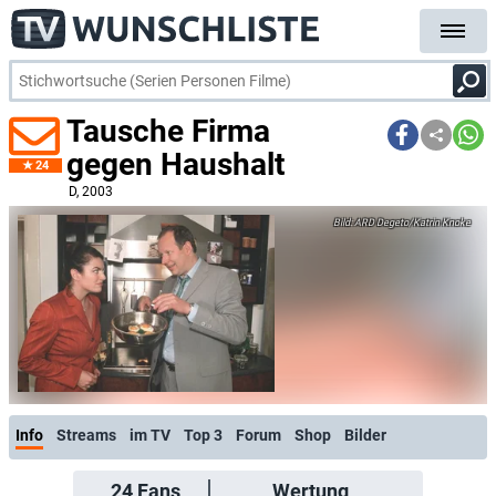
Tausche Firma
gegen Haushalt
24
D
, 2003
ARD Degeto/Katrin Knoke
Info
Streams
im TV
Top 3
Forum
Shop
Bilder
24
Fans
Wertung