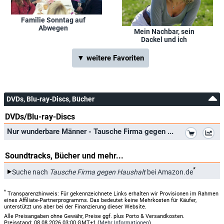
Familie Sonntag auf
Abwegen
Mein Nachbar, sein
Dackel und ich
▼ weitere Favoriten
DVDs, Blu-ray-Discs, Bücher
DVDs/Blu-ray-Discs
*
Nur wunderbare Männer - Tausche Firma gegen ...
Soundtracks, Bücher und mehr...
*
Suche nach
Tausche Firma gegen Haushalt
bei Amazon.de
*
Transparenzhinweis: Für gekennzeichnete Links erhalten wir Provisionen im Rahmen
eines Affiliate-Partnerprogramms. Das bedeutet keine Mehrkosten für Käufer,
unterstützt uns aber bei der Finanzierung dieser Website.
Alle Preisangaben ohne Gewähr, Preise ggf. plus Porto & Versandkosten.
Preisstand: 08.08.2026 03:00 GMT+1 (
Mehr Informationen
)