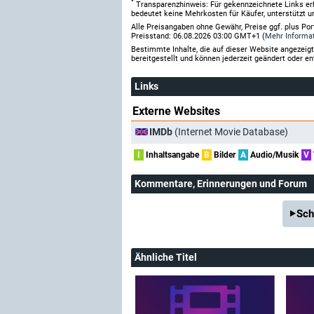
*
Transparenzhinweis: Für gekennzeichnete Links er
bedeutet keine Mehrkosten für Käufer, unterstützt u
Alle Preisangaben ohne Gewähr, Preise ggf. plus Po
Preisstand: 06.08.2026 03:00 GMT+1 (
Mehr Informa
Bestimmte Inhalte, die auf dieser Website angezei
bereitgestellt und können jederzeit geändert oder en
Links
Externe Websites
IMDb
(Internet Movie Database)
I
Inhaltsangabe
B
Bilder
A
Audio/Musik
V
Kommentare
, Erinnerungen und Forum
Sch
Ähnliche Titel