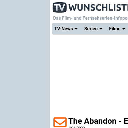
Das Film- und Fernsehserien-Infopor
TV-News
Serien
Filme
The Abandon - E