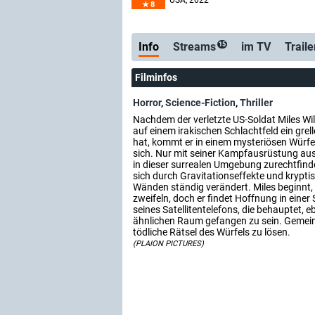
USA
, 2022
8
Info
Streams
im TV
Traile
15
Filminfos
Horror
,
Science-Fiction
,
Thriller
Nachdem der verletzte US-Soldat Miles Wi
auf einem irakischen Schlachtfeld ein grel
hat, kommt er in einem mysteriösen Würfe
sich. Nur mit seiner Kampfausrüstung aus
in dieser surrealen Umgebung zurechtfind
sich durch Gravitationseffekte und krypt
Wänden ständig verändert. Miles beginnt,
zweifeln, doch er findet Hoffnung in ein
seines Satellitentelefons, die behauptet, e
ähnlichen Raum gefangen zu sein. Gemein
tödliche Rätsel des Würfels zu lösen.
(PLAION PICTURES)