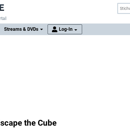
tal
Streams & DVDs
Log-In
scape the Cube