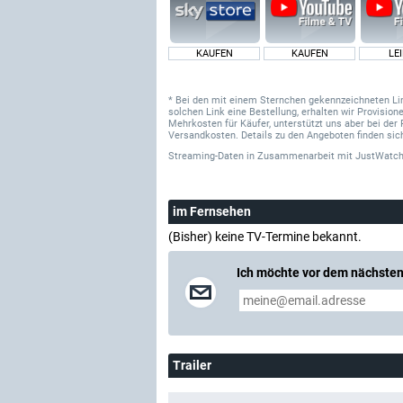
KAUFEN
KAUFEN
LE
* Bei den mit einem Sternchen gekennzeichneten Links
solchen Link eine Bestellung, erhalten wir Provisi
Mehrkosten für Käufer, unterstützt uns aber bei der 
Versandkosten. Details zu den Angeboten finden sich
Streaming-Daten
in Zusammenarbeit mit
JustWatch
im Fernsehen
(Bisher) keine TV-Termine bekannt.
Ich möchte vor dem nächsten
Trailer