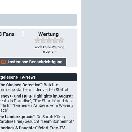
8
Fans
Wertung
noch keine Wertung
eigene: -
tgelesene TV-News
The Chelsea Detective":
Beliebte
rimiserie startet mit der vierten Staffel
isney+- und Hulu-Highlights im August:
Death in Paradise", "The Shards" und das
nde für "Die neuen Zauberer vom Waverly
lace"
Die Landarztpraxis":
Dr. Sarah König
Caroline Frier) besucht "Team Sonnenhof"
Sherlock & Daughter" feiert Free-TV-