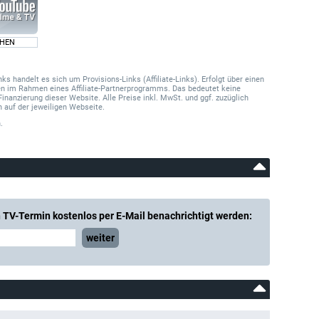
IHEN
 handelt es sich um Provisions-Links (Affiliate-Links). Erfolgt über einen
onen im Rahmen eines Affiliate-Partnerprogramms. Das bedeutet keine
Finanzierung dieser Website. Alle Preise inkl. MwSt. und ggf. zuzüglich
 auf der jeweiligen Webseite.
.
 TV-Termin kostenlos per E-Mail benachrichtigt werden:
weiter