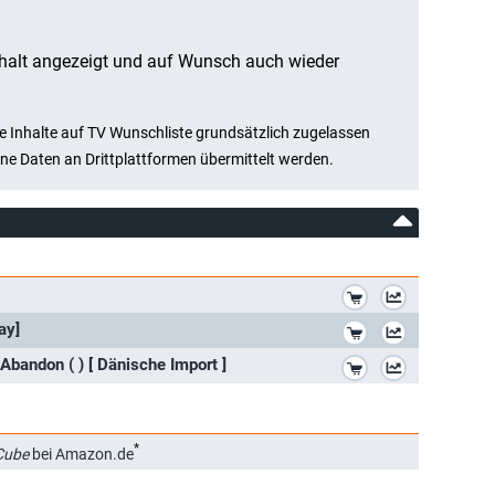
*
*
ay]
*
bandon ( ) [ Dänische Import ]
*
Cube
bei Amazon.de