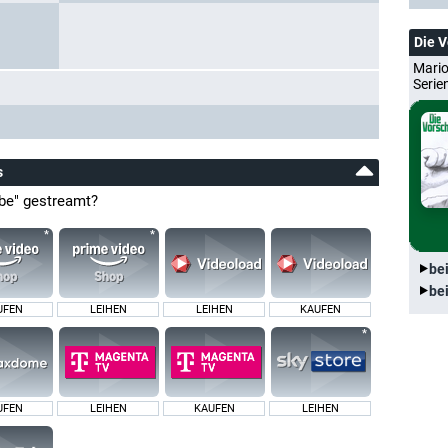
Die 
Mario
Serie
s
be" gestreamt?
be
be
UFEN
LEIHEN
LEIHEN
KAUFEN
UFEN
LEIHEN
KAUFEN
LEIHEN