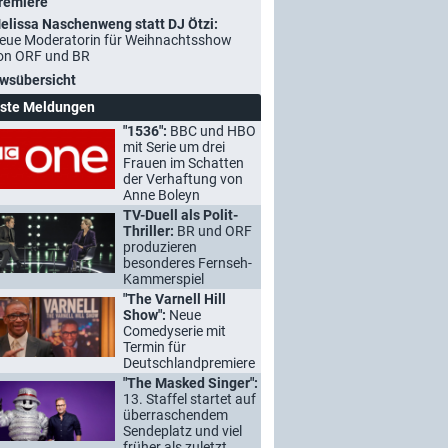
remiere
elissa Naschenweng statt DJ Ötzi:
eue Moderatorin für Weihnachtsshow
on ORF und BR
wsübersicht
ste Meldungen
"1536":
BBC und HBO
mit Serie um drei
Frauen im Schatten
der Verhaftung von
Anne Boleyn
TV-Duell als Polit-
Thriller:
BR und ORF
produzieren
besonderes Fernseh-
Kammerspiel
"The Varnell Hill
Show":
Neue
Comedyserie mit
Termin für
Deutschlandpremiere
"The Masked Singer":
13. Staffel startet auf
überraschendem
Sendeplatz und viel
früher als zuletzt