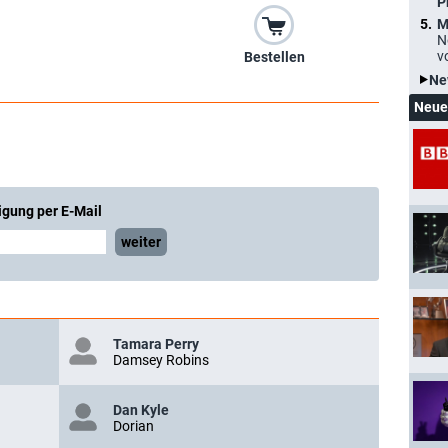
P
M
N
v
Bestellen
Ne
Neue
igung per E-Mail
weiter
Tamara Perry
Damsey Robins
Dan Kyle
Dorian