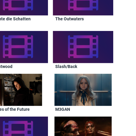
hte die Schatten
The Outwaters
htwood
Slash/Back
es of the Future
M3GAN