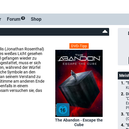
r
Forum
Shop
0
DVD-Tipp
llis (Jonathan Rosenthal)
les weißes Licht gesehen
l gefangen wieder zu
gestattet, muss er sich
en, während der Würfel
ische Symbole an den
Meis
 an seinem Verstand zu
er Stimme am anderen Ende
"
benfalls in einem
K
sam versuchen sie, das
D
"
E
P
"
(
The Abandon - Escape the
Cube
"