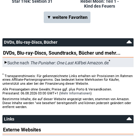
Star Trek: Sektion 31
Rebel Moon: Teil 1 -
Kind des Feuers
▼ weitere Favoriten
DVDs, Blu-ray-Discs, Bücher
DVDs, Blu-ray-Discs, Soundtracks, Bücher und mehr...
*
Suche nach
The Punisher: One Last Kill
bei Amazon.de
*
Transparenzhinweis: Für gekennzeichnete Links erhalten wir Provisionen im Rahmen
eines Affiliate-Partnerprogramms. Das bedeutet keine Mehrkosten für Käufer,
unterstützt uns aber bei der Finanzierung dieser Website.
Alle Preisangaben ohne Gewähr, Preise ggf. plus Porto & Versandkosten.
Preisstand: 06.08.2026 03:00 GMT+1 (
Mehr Informationen
)
Bestimmte Inhalte, die auf dieser Website angezeigt werden, stammen von Amazon.
Diese Inhalte werden "wie besehen" bereitgestellt und können jederzeit geändert oder
entfernt werden.
Links
Externe Websites