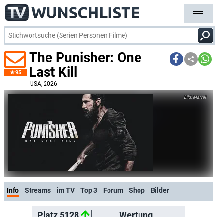
The Punisher: One
Last Kill
95
USA
, 2026
Marvel
Info
Streams
im TV
Top 3
Forum
Shop
Bilder
Platz 5128
Wertung