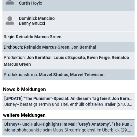
Curtis Hoyle
Dominick Mancino
Benny Gnucci
Regie:
Reinaldo Marcus Green
Drehbuch:
Reinaldo Marcus Green
,
Jon Bernthal
Produktion:
Jon Bernthal
,
Louis d'Esposito
,
Kevin Feige
,
Reinaldo
Marcus Green
Produktionsfirma:
Marvel Studios
,
Marvel Television
News & Meldungen
[UPDATE] "The Punisher"-Special: An diesem Tag feiert Jon Bernthal sein Comeback
Disney+ bestätigt Termin und Titel, enthüllt offiziellen Trailer (24.03.2026)
weitere Meldungen
Disney+- und Hulu-Highlights im Mai: "Grey's Anatomy", "The Punisher"-Special und "Rivals"
Monatshöhepunkte beim Maus-Streamingdienst im Überblick (29.04.2026)