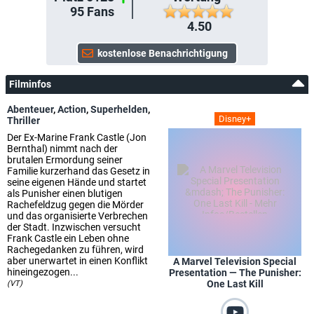
95
Fans
4.50
Filminfos
Abenteuer
,
Action
,
Superhelden
,
Disney+
Thriller
Der Ex-Marine Frank Castle (Jon
Bernthal) nimmt nach der
brutalen Ermordung seiner
Familie kurzerhand das Gesetz in
seine eigenen Hände und startet
als Punisher einen blutigen
Rachefeldzug gegen die Mörder
und das organisierte Verbrechen
der Stadt. Inzwischen versucht
Frank Castle ein Leben ohne
Rachegedanken zu führen, wird
aber unerwartet in einen Konflikt
A Marvel Television Special
hineingezogen...
Presentation — The Punisher:
One Last Kill
(VT)