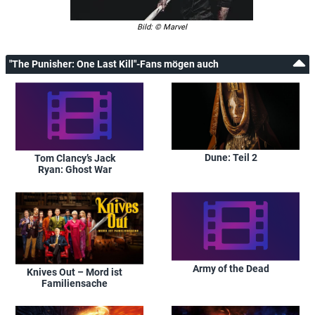
Bild: © Marvel
"The Punisher: One Last Kill"-Fans mögen auch
Dune: Teil 2
Tom Clancy’s Jack
Ryan: Ghost War
Army of the Dead
Knives Out – Mord ist
Familiensache