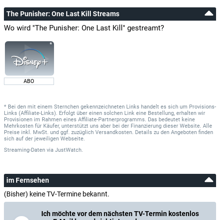
The Punisher: One Last Kill Streams
Wo wird "The Punisher: One Last Kill" gestreamt?
ABO
* Bei den mit einem Sternchen gekennzeichneten Links handelt es sich um Provisions-
Links (Affiliate-Links). Erfolgt über einen solchen Link eine Bestellung, erhalten wir
Provisionen im Rahmen eines Affiliate-Partnerprogramms. Das bedeutet keine
Mehrkosten für Käufer, unterstützt uns aber bei der Finanzierung dieser Website. Alle
Preise inkl. MwSt. und ggf. zuzüglich Versandkosten. Details zu den Angeboten finden
sich auf der jeweiligen Webseite.
Streaming-Daten
via
JustWatch.
im Fernsehen
(Bisher) keine TV-Termine bekannt.
Ich möchte vor dem nächsten TV-Termin kostenlos