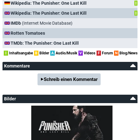
Wikipedia: The Punisher: One Last Kill
I
Wikipedia: The Punisher: One Last Kill
I
IMDb
(Internet Movie Database)
Rotten Tomatoes
TMDb: The Punisher: One Last Kill
I
Inhaltsangabe
B
Bilder
A
Audio/Musik
V
Videos
F
Forum
N
Blog/News
Kommentare
Schreib einen Kommentar
Bilder