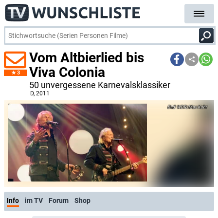
Vom Altbierlied bis
Viva Colonia
3
50 unvergessene Karnevalsklassiker
D
, 2011
WDR/Max Kohr
Info
im TV
Forum
Shop