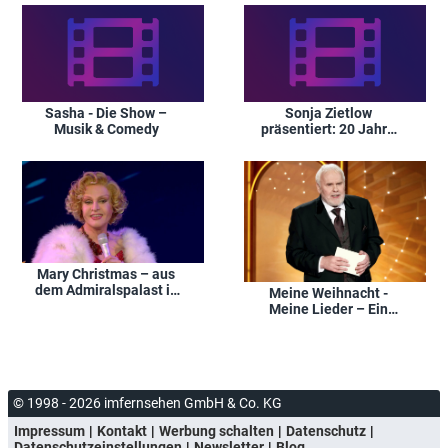
Erinnerungen
Sasha - Die Show –
Sonja Zietlow
Musik & Comedy
präsentiert: 20 Jahre
RTL II - Die Zukunft ist
jetzt
Mary Christmas – aus
dem Admiralspalast in
Meine Weihnacht -
Berlin
Meine Lieder – Ein
Abend mit Gunther
Emmerlich
© 1998 - 2026 imfernsehen GmbH & Co. KG
Impressum
Kontakt
Werbung schalten
Datenschutz
Datenschutzeinstellungen
Newsletter
Blog