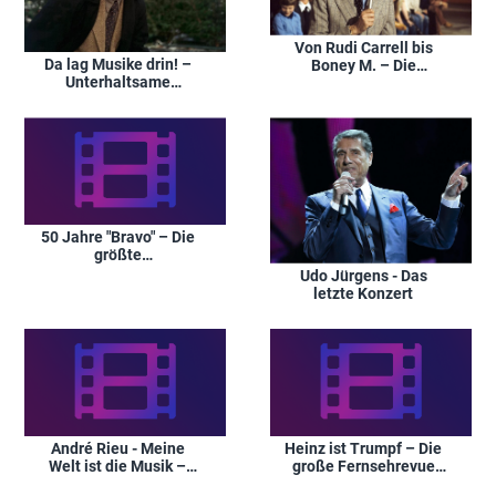
Von Rudi Carrell bis
Da lag Musike drin! –
Boney M. – Die
Unterhaltsame
heißesten Urlaubs-Hits
Fernseherinnerungen
an und mit Reiner Süß
50 Jahre "Bravo" – Die
größte
Geburtstagsparty des
Udo Jürgens - Das
Jahres
letzte Konzert
André Rieu - Meine
Heinz ist Trumpf – Die
Welt ist die Musik –
große Fernsehrevue
Romantische
mit Heinz Rennhack