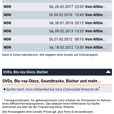
WDR
So, 26.02.2017
22:05
Vom Altbierlied bis Viva Colonia
WDR
Di, 09.02.2016
10:45
Vom Altbierlied bis Viva Colonia
WDR
Sa, 30.01.2016
20:15
Vom Altbierlied bis Viva Colonia
WDR
Sa, 09.02.2013
13:20
Vom Altbierlied bis Viva Colonia
WDR
Di, 21.02.2012
00:10
Vom Altbierlied bis Viva Colonia
WDR
Sa, 18.02.2012
13:50
Vom Altbierlied bis Viva Colonia
Daten & Zeiten kalendarisch. Alle Angaben ohne Gewähr auf Vollständigkeit.
DVDs, Blu-ray-Discs, Bücher
DVDs, Blu-ray-Discs, Soundtracks, Bücher und mehr...
*
Suche nach
Vom Altbierlied bis Viva Colonia
bei Amazon.de
*
Transparenzhinweis: Für gekennzeichnete Links erhalten wir Provisionen im Rahmen
eines Affiliate-Partnerprogramms. Das bedeutet keine Mehrkosten für Käufer,
unterstützt uns aber bei der Finanzierung dieser Website.
Alle Preisangaben ohne Gewähr, Preise ggf. plus Porto & Versandkosten.