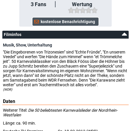
3
Fans
Wertung
Filminfos
Musik
,
Show
,
Unterhaltung
"Die Eingeborenen von Trizonesien" sind "Echte Fründe", "En unserem
Veedel" und werfen "Die Hände zum Himmel" wenn "et Trömmelche
jeit". 50 Karnevalsklassiker von den Bläck Fööss über die Höhner bis
zu Jupp Schmitz bereiten den Zuschauern eine "Superjeilezick" und
sorgen für Karnevalsstimmung im eigenen Wohnzimmer. "Wenn nicht
jetzt, wann dann" ist der schönste Platz nicht an der Theke, sondern
am Samstagabend beim WDR Fernsehen. Denn "Die Karawane zieht
weiter" und erst am "Aschermittwoch ist alles vorbei".
(WDR)
Daten
Weiterer Titel:
Die 50 beliebtesten Karnevalslieder der Nordrhein-
Westfalen
Länge: ca. 90 min.