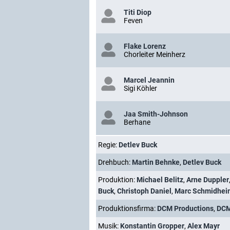
Titi Diop
Feven
Flake Lorenz
Chorleiter Meinherz
Marcel Jeannin
Sigi Köhler
Jaa Smith-Johnson
Berhane
Regie:
Detlev Buck
Drehbuch:
Martin Behnke
,
Detlev Buck
Produktion:
Michael Belitz
,
Arne Duppler
Buck
,
Christoph Daniel
,
Marc Schmidhei
Produktionsfirma:
DCM Productions
,
DCM
Musik:
Konstantin Gropper
,
Alex Mayr