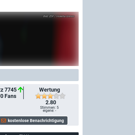
ZDF / Violetta Grimm
tz 7745
Wertung
70
Fans
2.80
Stimmen:
5
eigene: -