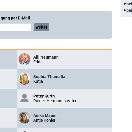
be
be
igung per E-Mail
weiter
Alli Neumann
Edda
Sophia Thomalla
Katja
Peter Kurth
Rainer, Hermanns Vater
Anika Mauer
Antje Köhler