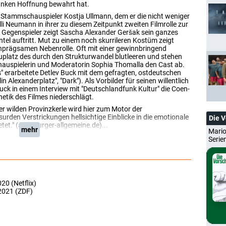
Funken Hoffnung bewahrt hat.
n Stammschauspieler Kostja Ullmann, dem er die nicht weniger
li Neumann in ihrer zu diesem Zeitpunkt zweiten Filmrolle zur
ner Gegenspieler zeigt Sascha Alexander Geršak sein ganzes
tel auftritt. Mut zu einem noch skurrileren Kostüm zeigt
 einprägsamen Nebenrolle. Oft mit einer gewinnbringend
platz des durch den Strukturwandel blutleeren und stehen
chauspielerin und Moderatorin Sophia Thomalla den Cast ab.
" erarbeitete Detlev Buck mit dem gefragten, ostdeutschen
n Alexanderplatz", "Dark"). Als Vorbilder für seinen willentlich
ck in einem Interview mit "Deutschlandfunk Kultur" die Coen-
hetik des Filmes niederschlägt.
er wilden Provinzkerle wird hier zum Motor der
rden Verstrickungen hellsichtige Einblicke in die emotionale
Die 
tet." (augsburger-allgemeine.de)...
mehr
Mario
Serie
020 (Netflix)
2021 (ZDF)