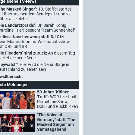
tgelesene TV-News
The Masked Singer":
13. Staffel startet
uf überraschendem Sendeplatz und viel
rüher als zuletzt
Die Landarztpraxis":
Dr. Sarah König
Caroline Frier) besucht "Team Sonnenhof"
elissa Naschenweng statt DJ Ötzi:
eue Moderatorin für Weihnachtsshow
on ORF und BR
Die Flodders" sind zurück:
An diesem Tag
tartet die neue Serie
Baywatch":
Hier wird die Neuauflage in
eutschland zu sehen sein
wsübersicht
ste Meldungen
50 Jahre "Kölner
Treff":
WDR feiert mit
Primetime-Show,
Doku und Rückblicken
"The Voice of
Germany" statt "The
Masked Singer" am
Samstagabend