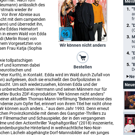
lgen hat. Nach fünf
Meis
i Neumann) anlässlich des
"
rstmals wieder ihr
a
Vor ihrer Abreise aus
f
snacht mit dem campenden
ann) und überredet ihn,
"
Nahe Eddas Heimatort
(
n in einem Wald von Edda
M
di (Merlin Rose) von
N
inem Vorgesetzten von
Wir können nicht anders
v
ssen Frau Katja (Sophia
"
s
wie tollpatschigen
"
orf und kommen dabei
Bestellen
D
neurotischen und
Peter Kurth), in Kontakt. Edda wird im Wald durch Zufall von
Ne
) aufgelesen, doch sie erschießt den Dorfpolizisten in
versucht. Um sich wiederzusehen, können Edda und der
Neue
em unberechenbaren Herrmann und seinen Männern nur für
etlev Bucks ZDF-Koproduktion "Wir können nicht anders"
einer aktuellen Thomas-Mann-Verfilmung "Bekenntnisse des
demie zum Opfer fiel, erinnert von ihrem Titel her nicht ohne
ir können auch anders..." aus dem Jahr 1993. Denn erneut
schen Provinzkomödie mit denen des Gangster-Thrillers zu
Der Filmemacher und Schauspieler, der in den vergangenen
e und den Actionthriller "Asphaltgorillas" (2018) inszenierte,
randenburgische Hinterland in weihnachtliche Neo-Noir-
tischen Lächeln abgehängte Dorf-Mannsbilder auf ein junges