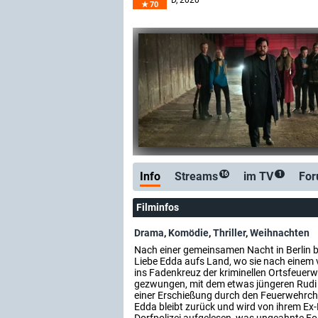
D
, 2020
70
Info
Streams
im TV
Fo
16
1
Filminfos
Drama
,
Komödie
,
Thriller
,
Weihnachten
Nach einer gemeinsamen Nacht in Berlin b
Liebe Edda aufs Land, wo sie nach einem 
ins Fadenkreuz der kriminellen Ortsfeuerw
gezwungen, mit dem etwas jüngeren Rudi z
einer Erschießung durch den Feuerwehrch
Edda bleibt zurück und wird von ihrem Ex