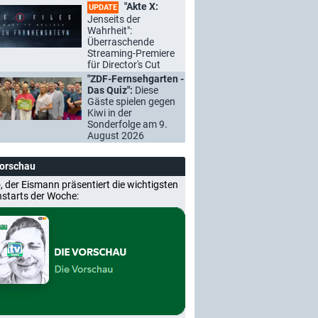
"Akte X:
UPDATE
Jenseits der
Wahrheit":
Überraschende
Streaming-Premiere
für Director's Cut
"ZDF-Fernsehgarten -
Das Quiz":
Diese
Gäste spielen gegen
Kiwi in der
Sonderfolge am 9.
August 2026
Vorschau
, der Eismann präsentiert die wichtigsten
nstarts der Woche: