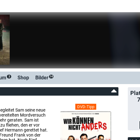
rum
Shop
Bilder
3
14
Pla
DVD-Tipp
egleitet Sam seine neue
vereitelten Mordversuch
ehr geraten. Sam ist
u fliehen, den er vor
ef Hermann gerettet hat.
-Freund Frank von der