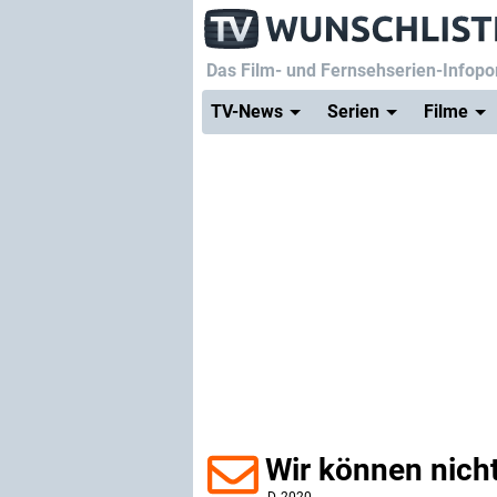
Das Film- und Fernsehserien-Infopor
TV-News
Serien
Filme
Wir können nich