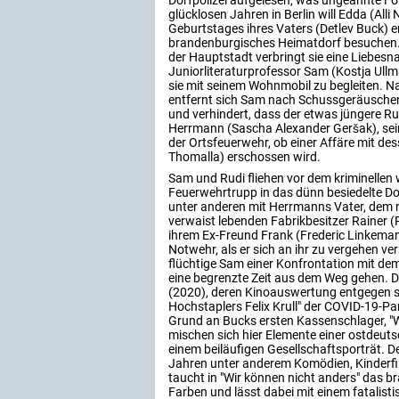
Dorfpolizei aufgelesen, was ungeahnte Fo
glücklosen Jahren in Berlin will Edda (All
Geburtstages ihres Vaters (Detlev Buck) e
brandenburgisches Heimatdorf besuchen. 
der Hauptstadt verbringt sie eine Liebe
Juniorliteraturprofessor Sam (Kostja Ullm
sie mit seinem Wohnmobil zu begleiten. 
entfernt sich Sam nach Schussgeräusche
und verhindert, dass der etwas jüngere Ru
Herrmann (Sascha Alexander Geršak), se
der Ortsfeuerwehr, ob einer Affäre mit de
Thomalla) erschossen wird.
Sam und Rudi fliehen vor dem kriminellen 
Feuerwehrtrupp in das dünn besiedelte D
unter anderen mit Herrmanns Vater, dem 
verwaist lebenden Fabrikbesitzer Rainer (
ihrem Ex-Freund Frank (Frederic Linkemann
Notwehr, als er sich an ihr zu vergehen 
flüchtige Sam einer Konfrontation mit d
eine begrenzte Zeit aus dem Weg gehen. D
(2020), deren Kinoauswertung entgegen s
Hochstaplers Felix Krull" der COVID-19-Pan
Grund an Bucks ersten Kassenschlager, "W
mischen sich hier Elemente einer ostdeut
einem beiläufigen Gesellschaftsporträt. 
Jahren unter anderem Komödien, Kinderfilm
taucht in "Wir können nicht anders" das b
Farben und lässt dabei mit einem fatalis