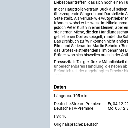
Liebespaar treffen, das sich noch einen 
In der Hauptrolle vertraut Buck auf seine
überzeugende Sängerin und Darstellerin Al
Seite stellt. Als verlust- wie wutgetriebe
Können, wobei er teilweise im Nikolausman
jedoch Peter Kurth in einer kleinen, aber
steinernen Miene, die den Handlungsschau
gebliebenen Dorfes spiegelt, rundet die S
Das Drehbuch zu "Wir können nicht anders
Film- und Serienautor Martin Behnke ("Berli
das Groteske streifenden Film benannte Bu
Brüder, was sich bisweilen auch in der Äst
Pressezitat: "Die gekränkte Männlichkeit d
unberechenbaren Handlung, die neben absu
Befindlichkeit der abgehängten Provinz bie
(ZDF)
Daten
Länge: ca. 105 min.
Deutsche Stream-Premiere
Fr, 04.12.2
Deutsche TV-Premiere
Mo, 06.12.
FSK 16
Originalsprache:
Deutsch