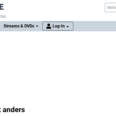
tal
Streams & DVDs
Log-In
t anders