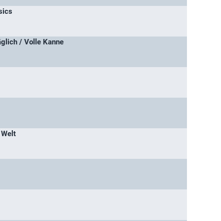
sics
äglich / Volle Kanne
 Welt