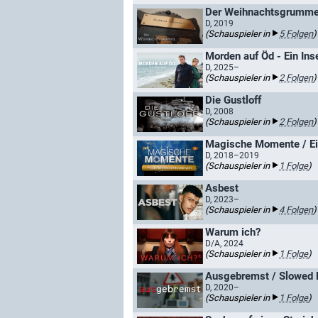
Der Weihnachtsgrummel
D, 2019
(Schauspieler in
5 Folgen
)
Morden auf Öd - Ein Ins
D, 2025–
(Schauspieler in
2 Folgen
)
Die Gustloff
D, 2008
(Schauspieler in
2 Folgen
)
Magische Momente / E
D, 2018–2019
(Schauspieler in
1 Folge
)
Asbest
D, 2023–
(Schauspieler in
4 Folgen
)
Warum ich?
D/A, 2024
(Schauspieler in
1 Folge
)
Ausgebremst / Slowed
D, 2020–
(Schauspieler in
1 Folge
)