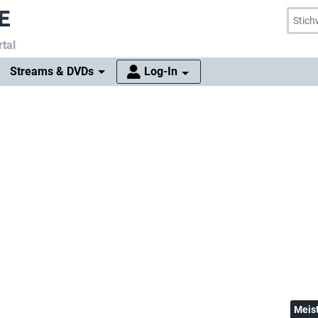
tal
Streams & DVDs
Log-In
Meis