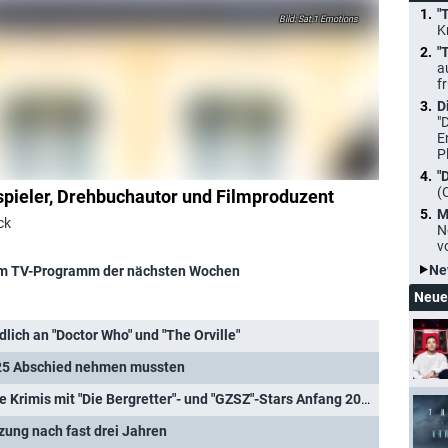
"
Sat.1 Emotions
K
"
a
f
D
"
E
P
"
(
spieler, Drehbuchautor und Filmproduzent
M
ck
N
v
Ne
m TV-Programm der nächsten Wochen
Neue
idlich an "Doctor Who" und "The Orville"
025 Abschied nehmen mussten
"Tödlicher Dienst-Tag": Neue Krimis mit "Die Bergretter"- und "GZSZ"-Stars Anfang 2026
tzung nach fast drei Jahren