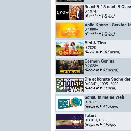
3nach9 / 3 nach 9 Clas
D, 1974–
(Gast in
1 Folge
)
Volle Kanne - Service t
D, 1999–
(Gast in
1 Folge
)
Bibi & Tina
D, 2020
(Regie in
10 Folgen
)
German Genius
D, 2023–
(Regie in
8 Folgen
)
Die schönste Sache der
D/GB/PL, 1995–2003
(Regie in
1 Folge
)
Schau in meine Welt!
D, 2012–
(Regie in
4 Folgen
)
Tatort
D/A/CH, 1970–
(Regie in
1 Folge
)