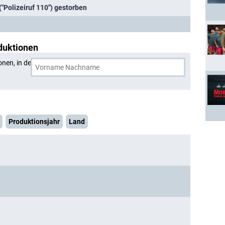
"Polizeiruf 110") gestorben
duktionen
onen, in denen
Detlev Buck
und eine weitere Person
Produktionsjahr
Land