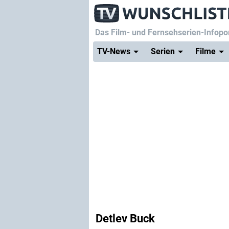
Das Film- und Fernsehserien-Infopor
TV-News
Serien
Filme
Detlev Buck