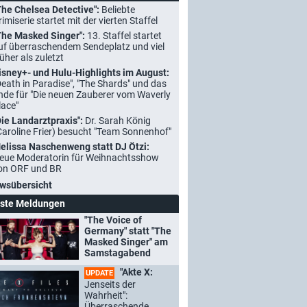
The Chelsea Detective":
Beliebte
rimiserie startet mit der vierten Staffel
The Masked Singer":
13. Staffel startet
uf überraschendem Sendeplatz und viel
rüher als zuletzt
isney+- und Hulu-Highlights im August:
Death in Paradise", "The Shards" und das
nde für "Die neuen Zauberer vom Waverly
lace"
Die Landarztpraxis":
Dr. Sarah König
Caroline Frier) besucht "Team Sonnenhof"
elissa Naschenweng statt DJ Ötzi:
eue Moderatorin für Weihnachtsshow
on ORF und BR
wsübersicht
ste Meldungen
"The Voice of
Germany" statt "The
Masked Singer" am
Samstagabend
"Akte X:
UPDATE
Jenseits der
Wahrheit":
Überraschende