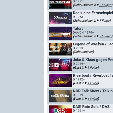
D, 1971–
(Schauspieler in
2 Folgen
)
Das kleine Fernsehspiel
D, 1963–
(Schauspieler in
1 Folge
)
Tatort
D/A/CH, 1970–
(Schauspieler in
2 Folgen
)
Legend of Wacken / Le
D, 2023
(Schauspieler)
Joko & Klaas gegen Pro
D, 2019–
(Gast in
1 Folge
)
Riverboat / Riverboat T
D, 1992–
(Gast in
1 Folge
)
NDR Talk Show / Talk 
D, 1979–
(Gast in
1 Folge
)
DAS! Rote Sofa / DAS!
D, 1991–