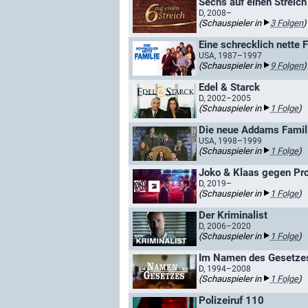
Sechs auf einen Streich 
D, 2008–
(Schauspieler in
3 Folgen
)
Eine schrecklich nette 
USA, 1987–1997
(Schauspieler in
9 Folgen
)
Edel & Starck
D, 2002–2005
(Schauspieler in
1 Folge
)
Die neue Addams Famil
USA, 1998–1999
(Schauspieler in
1 Folge
)
Joko & Klaas gegen Pro
D, 2019–
(Schauspieler in
1 Folge
)
Der Kriminalist
D, 2006–2020
(Schauspieler in
1 Folge
)
Im Namen des Gesetze
D, 1994–2008
(Schauspieler in
1 Folge
)
Polizeiruf 110