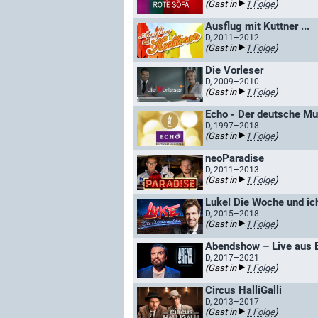
(Gast in
1 Folge
)
Ausflug mit Kuttner ...
D, 2011–2012
(Gast in
1 Folge
)
Die Vorleser
D, 2009–2010
(Gast in
1 Folge
)
Echo - Der deutsche Mus
D, 1997–2018
(Gast in
1 Folge
)
neoParadise
D, 2011–2013
(Gast in
1 Folge
)
Luke! Die Woche und ic
D, 2015–2018
(Gast in
1 Folge
)
Abendshow – Live aus B
D, 2017–2021
(Gast in
1 Folge
)
Circus HalliGalli
D, 2013–2017
(Gast in
1 Folge
)