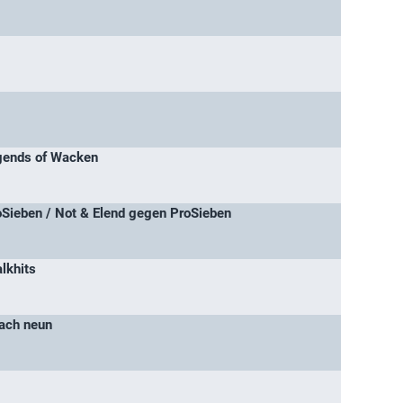
gends of Wacken
Sieben / Not & Elend gegen ProSieben
alkhits
nach neun