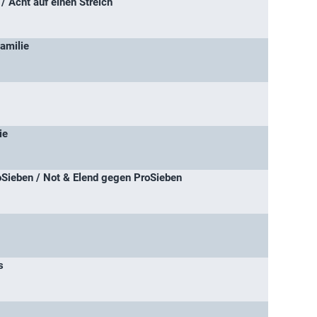
/ Acht auf einen Streich
Familie
ie
Sieben / Not & Elend gegen ProSieben
s