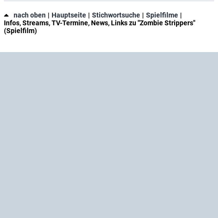
nach oben
Hauptseite
Stichwortsuche
Spielfilme
Infos, Streams, TV-Termine, News, Links zu "Zombie Strippers"
(Spielfilm)