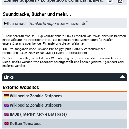
Zombie Strippers - Lo Spettacolo Comincia! [Blu-ray] [IT Import]
Soundtracks, Bücher und mehr...
*
Suche nach
Zombie Strippers
bei Amazon.de
*
Transparenzhinweis: Für gekennzeichnete Links erhalten wir Provisionen im Rahmen
eines Affiliate-Partnerprogramms. Das bedeutet keine Mehrkosten für Käufer,
unterstützt uns aber bei der Finanzierung dieser Website.
Alle Preisangaben ohne Gewähr, Preise ggf. plus Porto & Versandkosten.
Preisstand: 08.08.2026 03:00 GMT+1 (
Mehr Informationen
)
Bestimmte Inhalte, die auf dieser Website angezeigt werden, stammen von Amazon.
Diese Inhalte werden "wie besehen" bereitgestellt und können jederzeit geändert oder
entfernt werden.
Links
Externe Websites
Wikipedia: Zombie Strippers
Wikipedia: Zombie Strippers
IMDb
(Internet Movie Database)
Rotten Tomatoes