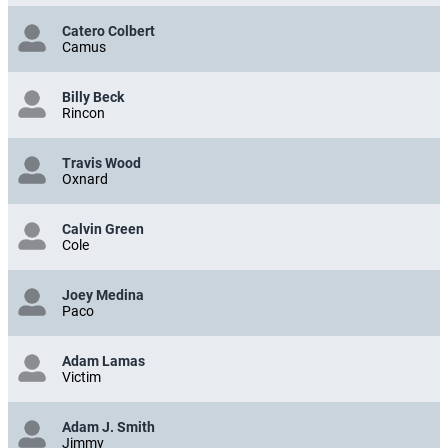
Catero Colbert
Camus
Billy Beck
Rincon
Travis Wood
Oxnard
Calvin Green
Cole
Joey Medina
Paco
Adam Lamas
Victim
Adam J. Smith
Jimmy