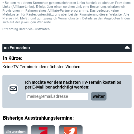
* Bei den mit einem Sternchen gekennzeichneten Links handelt es sich um Provisions-
Links (Affiliate-Links). Erfolgt über einen solchen Link eine Bestellung, erhalten wir
Provisionen im Rahmen eines Affiliate-Partnerprogramms. Das bedeutet keine
Mehrkosten für Käufer, unterstützt uns aber bei der Finanzierung dieser Website. Alle
Preise inkl. MwSt. und ggf. zuzüglich Versandkosten. Details zu den Angeboten finden
sich auf der jeweiligen Webseite.
Streaming-Daten
via
JustWatch.
im Fernsehen
In Kürze:
Keine TV-Termine in den nächsten Wochen.
Ich möchte vor dem nächsten TV-Termin kostenlos
per E-Mail benachrichtigt werden:
weiter
Bisherige Ausstrahlungstermine:
alle anzeigen