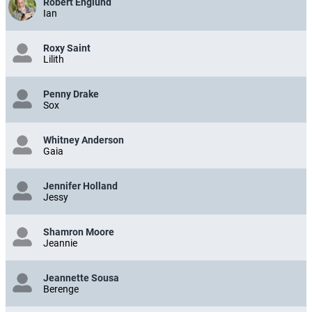
Robert Englund
Ian
Roxy Saint
Lilith
Penny Drake
Sox
Whitney Anderson
Gaia
Jennifer Holland
Jessy
Shamron Moore
Jeannie
Jeannette Sousa
Berenge