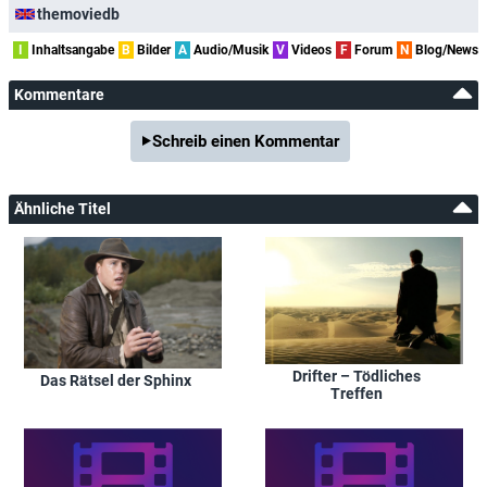
themoviedb
I
Inhaltsangabe
B
Bilder
A
Audio/Musik
V
Videos
F
Forum
N
Blog/News
Kommentare
Schreib einen Kommentar
Ähnliche Titel
Drifter – Tödliches
Das Rätsel der Sphinx
Treffen