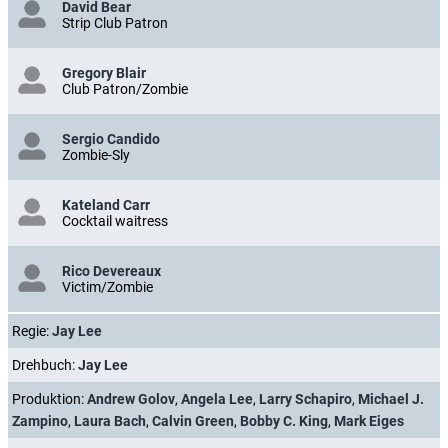
David Bear
Strip Club Patron
Gregory Blair
Club Patron/Zombie
Sergio Candido
Zombie-Sly
Kateland Carr
Cocktail waitress
Rico Devereaux
Victim/Zombie
Regie:
Jay Lee
Drehbuch:
Jay Lee
Produktion:
Andrew Golov
,
Angela Lee
,
Larry Schapiro
,
Michael J.
Zampino
,
Laura Bach
,
Calvin Green
,
Bobby C. King
,
Mark Eiges