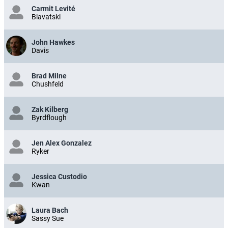
Carmit Levité
Blavatski
John Hawkes
Davis
Brad Milne
Chushfeld
Zak Kilberg
Byrdflough
Jen Alex Gonzalez
Ryker
Jessica Custodio
Kwan
Laura Bach
Sassy Sue