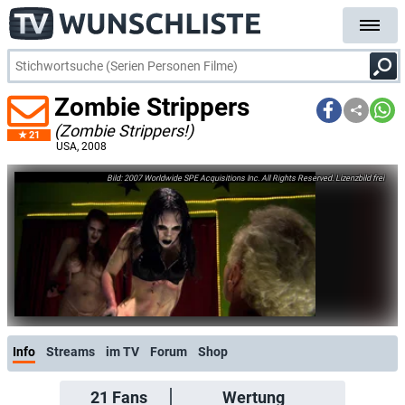
Zombie Strippers
(Zombie Strippers!)
21
USA
, 2008
2007 Worldwide SPE Acquisitions Inc. All Rights Reserved. Lizenzbild frei
Info
Streams
im TV
Forum
Shop
21
Fans
Wertung