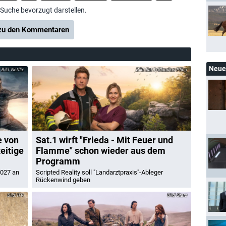
-Suche bevorzugt darstellen.
u den Kommentaren
Neue 
Netflix
Sat.1/Claudius Pflug
e von
Sat.1 wirft "Frieda - Mit Feuer und
eitige
Flamme" schon wieder aus dem
Programm
2027 an
Scripted Reality soll "Landarztpraxis"-Ableger
Rückenwind geben
ITV
Starz