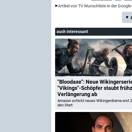
Artikel von TV Wunschliste in der Google
▼ z
auch interessant
"Bloodaxe": Neue Wikingerseri
"Vikings"-Schöpfer staubt frühz
Verlängerung ab
Amazon schickt neues Wikingerdrama erst 
den Start