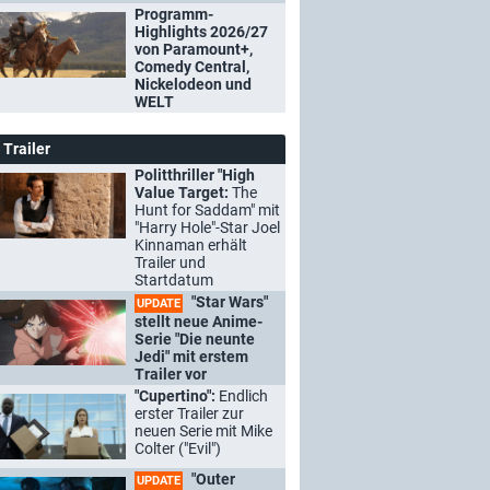
Programm-
Highlights 2026/27
von Paramount+,
Comedy Central,
Nickelodeon und
WELT
Trailer
Politthriller "High
Value Target:
The
Hunt for Saddam" mit
"Harry Hole"-Star Joel
Kinnaman erhält
Trailer und
Startdatum
"Star Wars"
UPDATE
stellt neue Anime-
Serie "Die neunte
Jedi" mit erstem
Trailer vor
"Cupertino":
Endlich
erster Trailer zur
neuen Serie mit Mike
Colter ("Evil")
"Outer
UPDATE