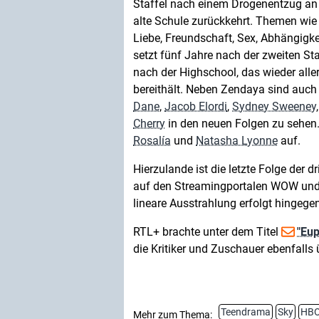
Staffel nach einem Drogenentzug an 
alte Schule zurückkehrt. Themen wie
Liebe, Freundschaft, Sex, Abhängigke
setzt fünf Jahre nach der zweiten St
nach der Highschool, das wieder all
bereithält. Neben Zendaya sind auc
Dane
,
Jacob Elordi
,
Sydney Sweeney
Cherry
in den neuen Folgen zu sehen.
Rosalía
und
Natasha Lyonne
auf.
Hierzulande ist die letzte Folge der 
auf den Streamingportalen WOW und
lineare Ausstrahlung erfolgt hingegen
RTL+ brachte unter dem Titel
"Eup
die Kritiker und Zuschauer ebenfalls
Teendrama
Sky
HBO
Mehr zum Thema: