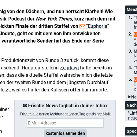
Meis
nig von den Dächern, und nun herrscht Klarheit! Wie
"
sik-Podcast der
New York Times
, kurz nach dem mit
a
kten Finale der dritten Staffel von
"Euphoria"
f
ndete, geht es mit dem von ihm entwickelten
U
A
 verantwortliche Sender hat das Ende der Serie
d
M
N
d Produktionszeit von Runde 3 zurück, kommt diese
v
raschend. Hauptdarstellerin
Zendaya
hatte bereits in
"
M
, dass die aktuelle Staffel wahrscheinlich die letzte
U
hen der zweiten Runde und dem jüngsten Durchlauf
Ü
letzt, weil es hinter den Kulissen offenbar rumorte.
D
Ne
✉ Frische News täglich in deiner Inbox
Näch
einer
"Einf
Erhalte a
lle neuen Meldungen jeden Tag gratis per Mail.
ue
neue
en
Spec
kostenlos anmelden