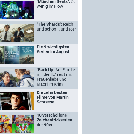
"München Beats":
Zu
wenig im Flow
"The Shards":
Reich
und schön... und tot?!
Die 9 wichtigsten
Serien im August
"Back Up:
Auf Streife
mit der Ex" reizt mit
Frauenliebe und
Māori im Krimi
Die zehn besten
Filme von Martin
Scorsese
10 verschollene
Zeichentrickserien
der 90er