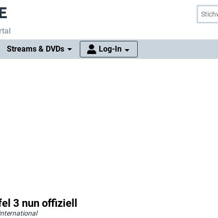
tal
Streams & DVDs
Log-In
el 3 nun offiziell
nternational