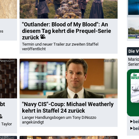
"Outlander: Blood of My Blood": An
diesem Tag kehrt die Prequel-Serie
es
zurück
Termin und neuer Trailer zur zweiten Staffel
veröffentlicht
Die 
Mario
Paramount+
CBS
Serie
bt
"Navy CIS"-Coup: Michael Weatherly
kehrt in Staffel 24 zurück
Langer Handlungsbogen um Tony DiNozzo
be
angekündigt
 Taylor
be
aramount+
RTL