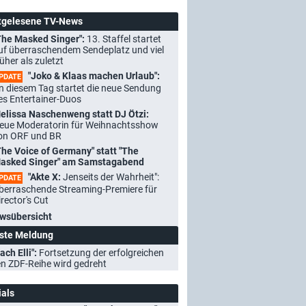
tgelesene TV-News
The Masked Singer":
13. Staffel startet
uf überraschendem Sendeplatz und viel
rüher als zuletzt
"Joko & Klaas machen Urlaub":
PDATE
n diesem Tag startet die neue Sendung
es Entertainer-Duos
elissa Naschenweng statt DJ Ötzi:
eue Moderatorin für Weihnachtsshow
on ORF und BR
The Voice of Germany" statt "The
asked Singer" am Samstagabend
"Akte X:
Jenseits der Wahrheit":
PDATE
berraschende Streaming-Premiere für
irector's Cut
wsübersicht
ste Meldung
ach Elli":
Fortsetzung der erfolgreichen
n ZDF-Reihe wird gedreht
ials