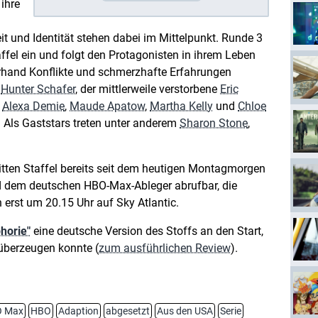
ihre
it und Identität stehen dabei im Mittelpunkt. Runde 3
affel ein und folgt den Protagonisten in ihrem Leben
erhand Konflikte und schmerzhafte Erfahrungen
h
Hunter Schafer
, der mittlerweile verstorbene
Eric
,
Alexa Demie
,
Maude Apatow
,
Martha Kelly
und
Chloe
 Als Gaststars treten unter anderem
Sharon Stone
,
dritten Staffel bereits seit dem heutigen Montagmorgen
 dem deutschen HBO-Max-Ableger abrufbar, die
 erst um 20.15 Uhr auf Sky Atlantic.
horie"
eine deutsche Version des Stoffs an den Start,
 überzeugen konnte (
zum ausführlichen Review
).
 Max
HBO
Adaption
abgesetzt
Aus den USA
Serie