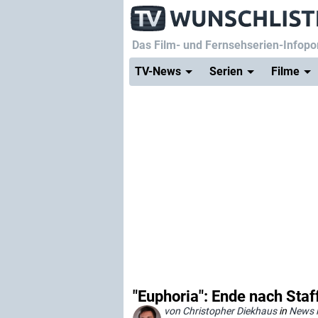
Das Film- und Fernsehserien-Infopor
TV-News
Serien
Filme
"Euphoria": Ende nach Staff
von Christopher Diekhaus
in
News i