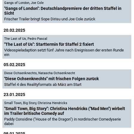
Gangs of London
,
Joe Cole
"Gangs of London": Deutschlandpremiere der dritten Staffel in
Sicht
Frischer Trailer bringt Sope Dirisu und Joe Cole zurück
20.02.2025
The Last of Us
,
Pedro Pascal
"The Last of Us": Starttermin für Staffel 2 fixiert
Videospieladaption setzt fünf Jahre nach Ereignissen der ersten Runde
ein
05.02.2025
Diese Ochsenknechts
,
Natascha Ochsenknecht
"Diese Ochsenknechts" mit frischen Folgen zurück
Staffel 4 des Realityformats ab März am Start
23.01.2025
Small Town, Big Story
,
Christina Hendricks
"Small Town, Big Story": Christina Hendricks ("Mad Men") wirbelt
im Trailer britische Comedy auf
Paddy Considine ("House of the Dragon") in nordirischer Comedyserie
dabei
09.01.2025