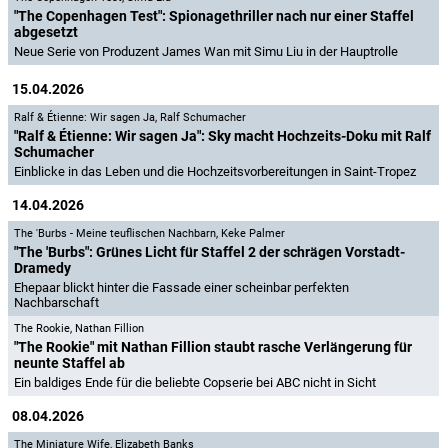
"The Copenhagen Test": Spionagethriller nach nur einer Staffel
abgesetzt
Neue Serie von Produzent James Wan mit Simu Liu in der Hauptrolle
15.04.2026
Ralf & Étienne: Wir sagen Ja
,
Ralf Schumacher
"Ralf & Étienne: Wir sagen Ja": Sky macht Hochzeits-Doku mit Ralf
Schumacher
Einblicke in das Leben und die Hochzeitsvorbereitungen in Saint-Tropez
14.04.2026
The 'Burbs - Meine teuflischen Nachbarn
,
Keke Palmer
"The 'Burbs": Grünes Licht für Staffel 2 der schrägen Vorstadt-
Dramedy
Ehepaar blickt hinter die Fassade einer scheinbar perfekten
Nachbarschaft
The Rookie
,
Nathan Fillion
"The Rookie" mit Nathan Fillion staubt rasche Verlängerung für
neunte Staffel ab
Ein baldiges Ende für die beliebte Copserie bei ABC nicht in Sicht
08.04.2026
The Miniature Wife
,
Elizabeth Banks