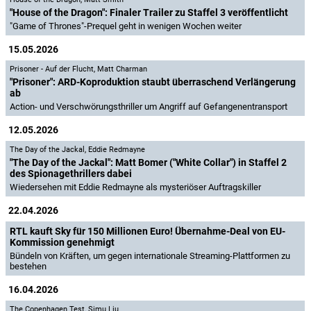
"House of the Dragon": Finaler Trailer zu Staffel 3 veröffentlicht
"Game of Thrones"-Prequel geht in wenigen Wochen weiter
15.05.2026
Prisoner - Auf der Flucht
,
Matt Charman
"Prisoner": ARD-Koproduktion staubt überraschend Verlängerung
ab
Action- und Verschwörungsthriller um Angriff auf Gefangenentransport
12.05.2026
The Day of the Jackal
,
Eddie Redmayne
"The Day of the Jackal": Matt Bomer ("White Collar") in Staffel 2
des Spionagethrillers dabei
Wiedersehen mit Eddie Redmayne als mysteriöser Auftragskiller
22.04.2026
RTL kauft Sky für 150 Millionen Euro! Übernahme-Deal von EU-
Kommission genehmigt
Bündeln von Kräften, um gegen internationale Streaming-Plattformen zu
bestehen
16.04.2026
The Copenhagen Test
,
Simu Liu