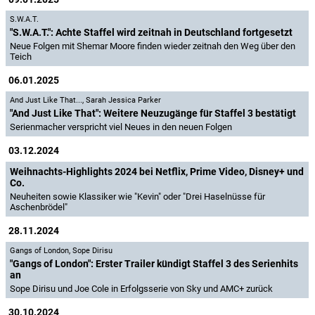
S.W.A.T.
"S.W.A.T.": Achte Staffel wird zeitnah in Deutschland fortgesetzt
Neue Folgen mit Shemar Moore finden wieder zeitnah den Weg über den
Teich
06.01.2025
And Just Like That...
,
Sarah Jessica Parker
"And Just Like That": Weitere Neuzugänge für Staffel 3 bestätigt
Serienmacher verspricht viel Neues in den neuen Folgen
03.12.2024
Weihnachts-Highlights 2024 bei Netflix, Prime Video, Disney+ und
Co.
Neuheiten sowie Klassiker wie "Kevin" oder "Drei Haselnüsse für
Aschenbrödel"
28.11.2024
Gangs of London
,
Sope Dirisu
"Gangs of London": Erster Trailer kündigt Staffel 3 des Serienhits
an
Sope Dirisu und Joe Cole in Erfolgsserie von Sky und AMC+ zurück
30.10.2024