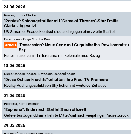
24.06.2026
Ponies
,
Emilia Clarke
"Ponies": Spionagethriller mit "Game of Thrones"-Star Emilia
Clarke abgesetzt
US-Streamer Peacock entscheidet sich gegen eine zweite Staffel
Possession
,
Gugu Mbatha-Raw
"Possession": Neue Serie mit Gugu Mbatha-Raw kommt zu
UPDATE
Sky
Erster Trailer zum Thrillerdrama mit Kolonialismus-Bezug
18.06.2026
Diese Ochsenknechts
,
Natascha Ochsenknecht
"Diese Ochsenknechts" erhalten ihre Free-TV-Premiere
Reality-Aushängeschild von Sky bekommt weiteres Zuhause
01.06.2026
Euphoria
,
Sam Levinson
"Euphoria": Ende nach Staffel 3 nun offiziell
Gefeiertes Jugenddrama kehrte Mitte April nach vierjähriger Pause zurück
29.05.2026
House of the Dragon
,
Matt Smith