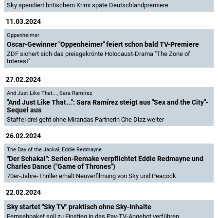
Sky spendiert britischem Krimi späte Deutschlandpremiere
11.03.2024
Oppenheimer
Oscar-Gewinner "Oppenheimer" feiert schon bald TV-Premiere
ZDF sichert sich das preisgekrönte Holocaust-Drama "The Zone of
Interest"
27.02.2024
And Just Like That...
,
Sara Ramírez
"And Just Like That...": Sara Ramírez steigt aus "Sex and the City"-
Sequel aus
Staffel drei geht ohne Mirandas Partnerin Che Diaz weiter
26.02.2024
The Day of the Jackal
,
Eddie Redmayne
"Der Schakal": Serien-Remake verpflichtet Eddie Redmayne und
Charles Dance ("Game of Thrones")
70er-Jahre-Thriller erhält Neuverfilmung von Sky und Peacock
22.02.2024
Sky startet "Sky TV" praktisch ohne Sky-Inhalte
Fernsehpaket soll zu Einstieg in das Pay-TV-Angebot verführen