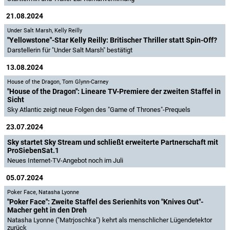
21.08.2024
Under Salt Marsh
,
Kelly Reilly
"Yellowstone"-Star Kelly Reilly: Britischer Thriller statt Spin-Off?
Darstellerin für "Under Salt Marsh" bestätigt
13.08.2024
House of the Dragon
,
Tom Glynn-Carney
"House of the Dragon": Lineare TV-Premiere der zweiten Staffel in
Sicht
Sky Atlantic zeigt neue Folgen des "Game of Thrones"-Prequels
23.07.2024
Sky startet Sky Stream und schließt erweiterte Partnerschaft mit
ProSiebenSat.1
Neues Internet-TV-Angebot noch im Juli
05.07.2024
Poker Face
,
Natasha Lyonne
"Poker Face": Zweite Staffel des Serienhits von "Knives Out"-
Macher geht in den Dreh
Natasha Lyonne ("Matrjoschka") kehrt als menschlicher Lügendetektor
zurück