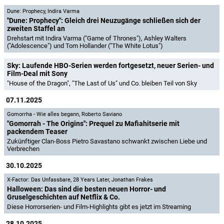
Dune: Prophecy
,
Indira Varma
"Dune: Prophecy": Gleich drei Neuzugänge schließen sich der
zweiten Staffel an
Drehstart mit Indira Varma ("Game of Thrones"), Ashley Walters
("Adolescence") und Tom Hollander ("The White Lotus")
Sky: Laufende HBO-Serien werden fortgesetzt, neuer Serien- und
Film-Deal mit Sony
"House of the Dragon", "The Last of Us" und Co. bleiben Teil von Sky
07.11.2025
Gomorrha - Wie alles begann
,
Roberto Saviano
"Gomorrah - The Origins": Prequel zu Mafiahitserie mit
packendem Teaser
Zukünftiger Clan-Boss Pietro Savastano schwankt zwischen Liebe und
Verbrechen
30.10.2025
X-Factor: Das Unfassbare
,
28 Years Later
,
Jonathan Frakes
Halloween: Das sind die besten neuen Horror- und
Gruselgeschichten auf Netflix & Co.
Diese Horrorserien- und Film-Highlights gibt es jetzt im Streaming
28.10.2025