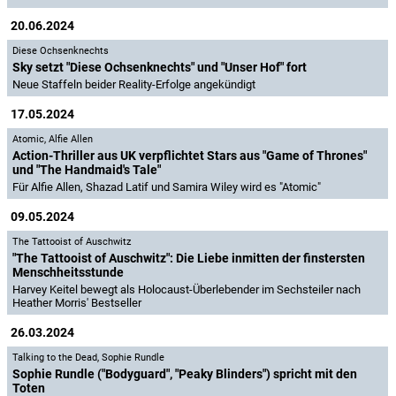
20.06.2024
Diese Ochsenknechts
Sky setzt "Diese Ochsenknechts" und "Unser Hof" fort
Neue Staffeln beider Reality-Erfolge angekündigt
17.05.2024
Atomic
,
Alfie Allen
Action-Thriller aus UK verpflichtet Stars aus "Game of Thrones"
und "The Handmaid's Tale"
Für Alfie Allen, Shazad Latif und Samira Wiley wird es "Atomic"
09.05.2024
The Tattooist of Auschwitz
"The Tattooist of Auschwitz": Die Liebe inmitten der finstersten
Menschheitsstunde
Harvey Keitel bewegt als Holocaust-Überlebender im Sechsteiler nach
Heather Morris' Bestseller
26.03.2024
Talking to the Dead
,
Sophie Rundle
Sophie Rundle ("Bodyguard", "Peaky Blinders") spricht mit den
Toten