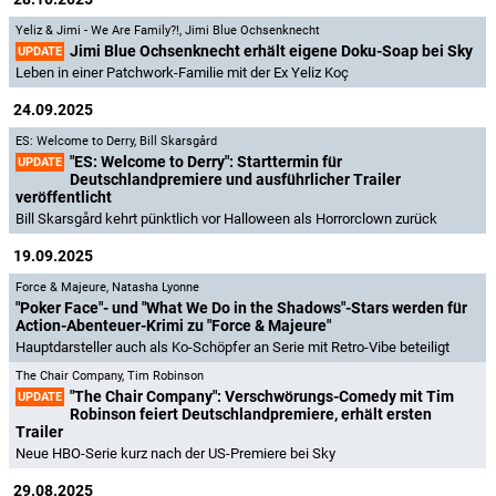
Yeliz & Jimi - We Are Family?!
,
Jimi Blue Ochsenknecht
Jimi Blue Ochsenknecht erhält eigene Doku-Soap bei Sky
UPDATE
Leben in einer Patchwork-Familie mit der Ex Yeliz Koç
24.09.2025
ES: Welcome to Derry
,
Bill Skarsgård
"ES: Welcome to Derry": Starttermin für
UPDATE
Deutschlandpremiere und ausführlicher Trailer
veröffentlicht
Bill Skarsgård kehrt pünktlich vor Halloween als Horrorclown zurück
19.09.2025
Force & Majeure
,
Natasha Lyonne
"Poker Face"- und "What We Do in the Shadows"-Stars werden für
Action-Abenteuer-Krimi zu "Force & Majeure"
Hauptdarsteller auch als Ko-Schöpfer an Serie mit Retro-Vibe beteiligt
The Chair Company
,
Tim Robinson
"The Chair Company": Verschwörungs-Comedy mit Tim
UPDATE
Robinson feiert Deutschlandpremiere, erhält ersten
Trailer
Neue HBO-Serie kurz nach der US-Premiere bei Sky
29.08.2025