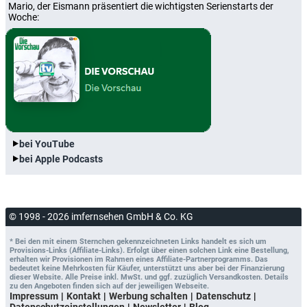
Mario, der Eismann präsentiert die wichtigsten Serienstarts der
Woche:
bei YouTube
bei Apple Podcasts
© 1998 - 2026 imfernsehen GmbH & Co. KG
* Bei den mit einem Sternchen gekennzeichneten Links handelt es sich um
Provisions-Links (Affiliate-Links). Erfolgt über einen solchen Link eine Bestellung,
erhalten wir Provisionen im Rahmen eines Affiliate-Partnerprogramms. Das
bedeutet keine Mehrkosten für Käufer, unterstützt uns aber bei der Finanzierung
dieser Website. Alle Preise inkl. MwSt. und ggf. zuzüglich Versandkosten. Details
zu den Angeboten finden sich auf der jeweiligen Webseite.
Impressum
Kontakt
Werbung schalten
Datenschutz