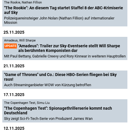
The Rookie
,
Nathan Fillion
"The Rookie": An diesem Tag startet Staffel 8 der ABC-Krimiserie
auf Sky
Polizeiquereinsteiger John Nolan (Nathan Fillion) auf internationaler
Mission
25.11.2025
Amadeus
,
Will Sharpe
"Amadeus": Trailer zur Sky-Eventserie stellt Will Sharpe
UPDATE
als berühmten Komponisten dar
Mit Paul Bettany, Gabrielle Creevy und Rory Kinnear in weiteren Hauptrollen
21.11.2025
"Game of Thrones" und Co.: Diese HBO-Serien fliegen bei Sky
raus!
Auch Streaminganbieter WOW von Kürzung betroffen
17.11.2025
The Copenhagen Test
,
Simu Liu
"The Copenhagen Test": Spionagethrillerserie kommt nach
Deutschland
Sky zeigt Sci-Fi-Tech-Serie von Produzent James Wan
12.11.2025