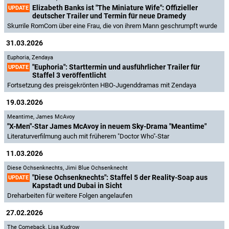
Elizabeth Banks ist "The Miniature Wife": Offizieller
UPDATE
deutscher Trailer und Termin für neue Dramedy
Skurrile RomCom über eine Frau, die von ihrem Mann geschrumpft wurde
31.03.2026
Euphoria
,
Zendaya
"Euphoria": Starttermin und ausführlicher Trailer für
UPDATE
Staffel 3 veröffentlicht
Fortsetzung des preisgekrönten HBO-Jugenddramas mit Zendaya
19.03.2026
Meantime
,
James McAvoy
"X-Men"-Star James McAvoy in neuem Sky-Drama "Meantime"
Literaturverfilmung auch mit früherem "Doctor Who"-Star
11.03.2026
Diese Ochsenknechts
,
Jimi Blue Ochsenknecht
"Diese Ochsenknechts": Staffel 5 der Reality-Soap aus
UPDATE
Kapstadt und Dubai in Sicht
Dreharbeiten für weitere Folgen angelaufen
27.02.2026
The Comeback
,
Lisa Kudrow