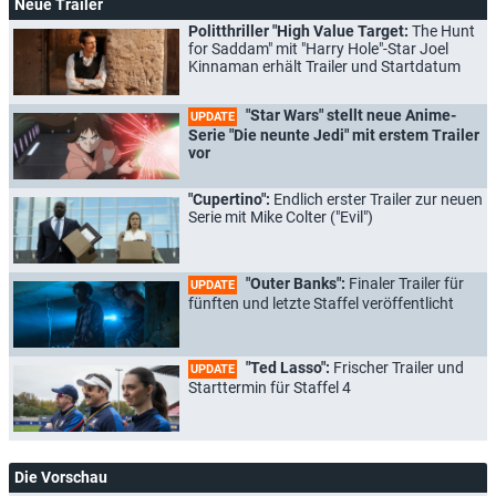
Neue Trailer
Politthriller "High Value Target:
The Hunt
for Saddam" mit "Harry Hole"-Star Joel
Kinnaman erhält Trailer und Startdatum
"Star Wars" stellt neue Anime-
UPDATE
Serie "Die neunte Jedi" mit erstem Trailer
vor
"Cupertino":
Endlich erster Trailer zur neuen
Serie mit Mike Colter ("Evil")
"Outer Banks":
Finaler Trailer für
UPDATE
fünften und letzte Staffel veröffentlicht
"Ted Lasso":
Frischer Trailer und
UPDATE
Starttermin für Staffel 4
Die Vorschau