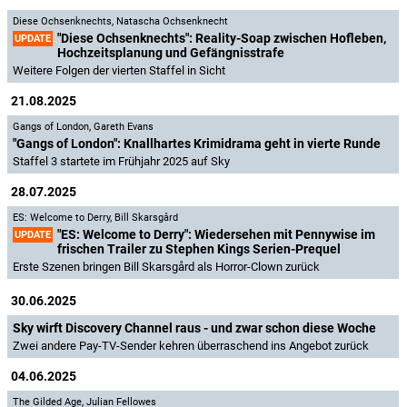
Diese Ochsenknechts
,
Natascha Ochsenknecht
"Diese Ochsenknechts": Reality-Soap zwischen Hofleben,
UPDATE
Hochzeitsplanung und Gefängnisstrafe
Weitere Folgen der vierten Staffel in Sicht
21.08.2025
Gangs of London
,
Gareth Evans
"Gangs of London": Knallhartes Krimidrama geht in vierte Runde
Staffel 3 startete im Frühjahr 2025 auf Sky
28.07.2025
ES: Welcome to Derry
,
Bill Skarsgård
"ES: Welcome to Derry": Wiedersehen mit Pennywise im
UPDATE
frischen Trailer zu Stephen Kings Serien-Prequel
Erste Szenen bringen Bill Skarsgård als Horror-Clown zurück
30.06.2025
Sky wirft Discovery Channel raus - und zwar schon diese Woche
Zwei andere Pay-TV-Sender kehren überraschend ins Angebot zurück
04.06.2025
The Gilded Age
,
Julian Fellowes