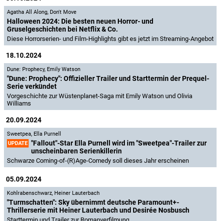
Agatha All Along
,
Don't Move
Halloween 2024: Die besten neuen Horror- und
Gruselgeschichten bei Netflix & Co.
Diese Horrorserien- und Film-Highlights gibt es jetzt im Streaming-Angebot
18.10.2024
Dune: Prophecy
,
Emily Watson
"Dune: Prophecy": Offizieller Trailer und Starttermin der Prequel-
Serie verkündet
Vorgeschichte zur Wüstenplanet-Saga mit Emily Watson und Olivia
Williams
20.09.2024
Sweetpea
,
Ella Purnell
"Fallout"-Star Ella Purnell wird im "Sweetpea"-Trailer zur
UPDATE
unscheinbaren Serienkillerin
Schwarze Coming-of-(R)Age-Comedy soll dieses Jahr erscheinen
05.09.2024
Kohlrabenschwarz
,
Heiner Lauterbach
"Turmschatten": Sky übernimmt deutsche Paramount+-
Thrillerserie mit Heiner Lauterbach und Desirée Nosbusch
Starttermin und Trailer zur Romanverfilmung