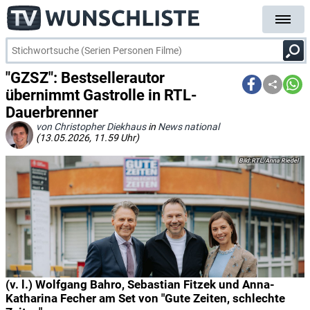
"GZSZ": Bestsellerautor
übernimmt Gastrolle in RTL-
Dauerbrenner
von Christopher Diekhaus
in
News national
(13.05.2026, 11.59 Uhr)
RTL/Anna Riedel
(v. l.) Wolfgang Bahro, Sebastian Fitzek und Anna-
Katharina Fecher am Set von "Gute Zeiten, schlechte