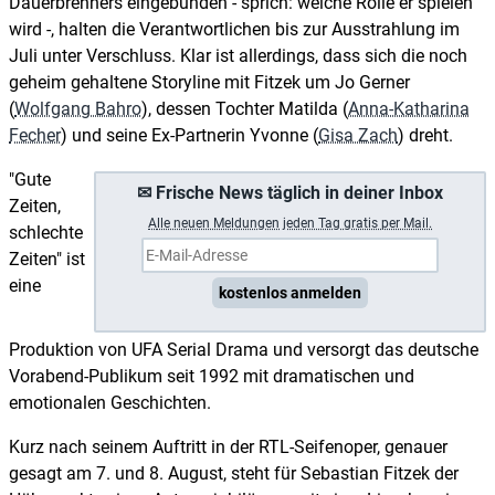
Dauerbrenners eingebunden - sprich: welche Rolle er spielen
wird -, halten die Verantwortlichen bis zur Ausstrahlung im
Juli unter Verschluss. Klar ist allerdings, dass sich die noch
geheim gehaltene Storyline mit Fitzek um Jo Gerner
(
Wolfgang Bahro
), dessen Tochter Matilda (
Anna-Katharina
Fecher
) und seine Ex-Partnerin Yvonne (
Gisa Zach
) dreht.
"Gute
✉ Frische News täglich in deiner Inbox
Zeiten,
A
lle neuen Meldungen jeden Tag gratis per Mail.
schlechte
Zeiten" ist
eine
kostenlos anmelden
Produktion von UFA Serial Drama und versorgt das deutsche
Vorabend-Publikum seit 1992 mit dramatischen und
emotionalen Geschichten.
Kurz nach seinem Auftritt in der RTL-Seifenoper, genauer
gesagt am 7. und 8. August, steht für Sebastian Fitzek der