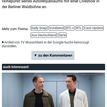
Höhepunkt seines Autorenjubiläums mit einer Liveshow in
der Berliner Waldbühne an.
Daily Soap
Vorabend
RTL+
RTL
Cast-Update
Mehr zum Thema:
Aus Deutschland
Serie
Artikel von TV Wunschliste in der Google-Suche bevorzugt
darstellen.
▼ zu den Kommentaren
auch interessant
MDR/Saxonia Media/Rudolf Wernicke