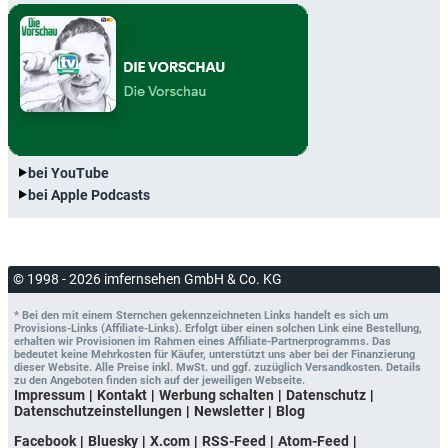
bei YouTube
bei Apple Podcasts
© 1998 - 2026 imfernsehen GmbH & Co. KG
* Bei den mit einem Sternchen gekennzeichneten Links handelt es sich um
Provisions-Links (Affiliate-Links). Erfolgt über einen solchen Link eine Bestellung,
erhalten wir Provisionen im Rahmen eines Affiliate-Partnerprogramms. Das
bedeutet keine Mehrkosten für Käufer, unterstützt uns aber bei der Finanzierung
dieser Website. Alle Preise inkl. MwSt. und ggf. zuzüglich Versandkosten. Details
zu den Angeboten finden sich auf der jeweiligen Webseite.
Impressum
Kontakt
Werbung schalten
Datenschutz
Datenschutzeinstellungen
Newsletter
Blog
Facebook
Bluesky
X.com
RSS-Feed
Atom-Feed