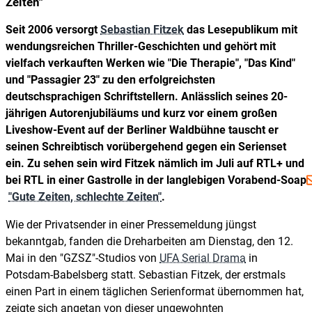
Zeiten"
Seit 2006 versorgt
Sebastian Fitzek
das Lesepublikum mit
wendungsreichen Thriller-Geschichten und gehört mit
vielfach verkauften Werken wie "Die Therapie", "Das Kind"
und "Passagier 23" zu den erfolgreichsten
deutschsprachigen Schriftstellern. Anlässlich seines 20-
jährigen Autorenjubiläums und kurz vor einem großen
Liveshow-Event auf der Berliner Waldbühne tauscht er
seinen Schreibtisch vorübergehend gegen ein Serienset
ein. Zu sehen sein wird Fitzek nämlich im Juli auf RTL+ und
bei RTL in einer Gastrolle in der langlebigen Vorabend-Soap
"Gute Zeiten, schlechte Zeiten"
.
Wie der Privatsender in einer Pressemeldung jüngst
bekanntgab, fanden die Dreharbeiten am Dienstag, den 12.
Mai in den "GZSZ"-Studios von
UFA Serial Drama
in
Potsdam-Babelsberg statt. Sebastian Fitzek, der erstmals
einen Part in einem täglichen Serienformat übernommen hat,
zeigte sich angetan von dieser ungewohnten