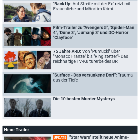
"Back Up:
Auf Streife mit der Ex" reizt mit
Frauenliebe und Māori im Krimi
Film-Trailer zu "Avengers 5", "Spider-Man
4", "Dune 3", "Jumanji 3" und DC-Horror
"Clayface"
75 Jahre ARD:
Von "Pumuckl" über
"Monaco Franze" bis "Ringlstetter"- Das
reichhaltige TV-Kulturerbe des BR
"Surface - Das versunkene Dorf":
Trauma
aus der Tiefe
Die 10 besten Murder Mysterys
Neue Trailer
"Star Wars" stellt neue Anime-
UPDATE