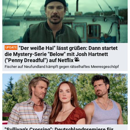
"Der weiße Hai" lässt grüßen: Dann startet
UPDATE
die Mystery-Serie "Below" mit Josh Hartnett
("Penny Dreadful") auf Netflix
Fischer auf Neufundland kämpft gegen rätselhaftes Meeresgeschöpf
CTV
"Sullivan's Crossing": Deutschlandpremiere für