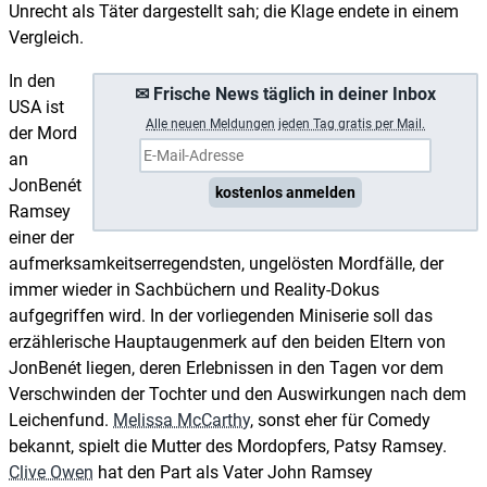
Unrecht als Täter dargestellt sah; die Klage endete in einem
Vergleich.
In den
✉ Frische News täglich in deiner Inbox
USA ist
A
lle neuen Meldungen jeden Tag gratis per Mail.
der Mord
an
JonBenét
kostenlos anmelden
Ramsey
einer der
aufmerksamkeitserregendsten, ungelösten Mordfälle, der
immer wieder in Sachbüchern und Reality-Dokus
aufgegriffen wird. In der vorliegenden Miniserie soll das
erzählerische Hauptaugenmerk auf den beiden Eltern von
JonBenét liegen, deren Erlebnissen in den Tagen vor dem
Verschwinden der Tochter und den Auswirkungen nach dem
Leichenfund.
Melissa McCarthy
, sonst eher für Comedy
bekannt, spielt die Mutter des Mordopfers, Patsy Ramsey.
Clive Owen
hat den Part als Vater John Ramsey