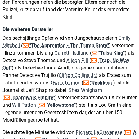
den Forderungen riefen die besorgten Eltern dennoch die
Polizei, kurz darauf fand der Vater im Keller das ermordete
Kind.
Die weiteren Darsteller
Das sechsjährige Opfer wird von Jungschauspielerin
Emily
Mitchell
(
"The Apprentice - The Trump Story"
) verkörpert.
Hinzu kommen bislang
Garrett Hedlund
(
"Tulsa King"
) als
Detective Steve Thomas und
Alison Pill
(
"Trap: No Way
Out"
) als Detective Linda Arndt, die gemeinsam mit ihrem
Partner Detective Trujillo (
Clifton Collins Jr.
) als Erstes zum
Tatort gerufen wurde.
Owen Teague
(
"Reckless"
) ist als
Journalist Jeff Shapiro dabei,
Shea Whigham
(
"Boardwalk Empire"
) verkörpert Staatsanwalt Alex Hunter
und
Will Patton
(
"Yellowstone"
) stellt als Lou Smith eine
Legende unter den Gesetzeshütern dar, der an über 150
Mordfällen gearbeitet hat.
Die achtteilige Miniserie wird von
Richard LaGravenese
(
"A