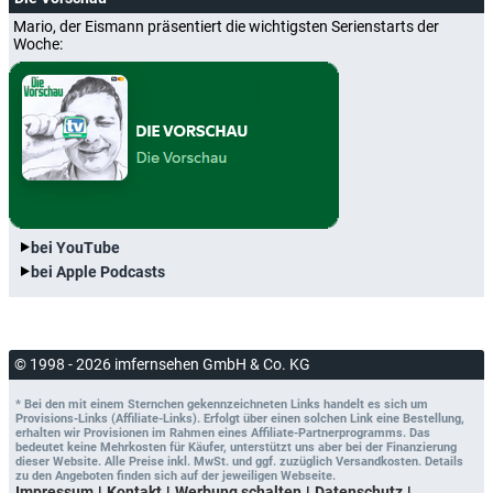
Mario, der Eismann präsentiert die wichtigsten Serienstarts der
Woche:
bei YouTube
bei Apple Podcasts
© 1998 - 2026 imfernsehen GmbH & Co. KG
* Bei den mit einem Sternchen gekennzeichneten Links handelt es sich um
Provisions-Links (Affiliate-Links). Erfolgt über einen solchen Link eine Bestellung,
erhalten wir Provisionen im Rahmen eines Affiliate-Partnerprogramms. Das
bedeutet keine Mehrkosten für Käufer, unterstützt uns aber bei der Finanzierung
dieser Website. Alle Preise inkl. MwSt. und ggf. zuzüglich Versandkosten. Details
zu den Angeboten finden sich auf der jeweiligen Webseite.
Impressum
Kontakt
Werbung schalten
Datenschutz