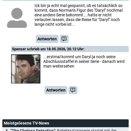
Ick bin ja echt mal gespannt, ob es tatsächlich so
kommt, dass Norman's Figur des "Daryl" nochmal
eine andere Serie bekommt....hatte er nicht
verlauten lassen, dass die Reise für "Daryl" noch
lange nicht vorbei ist...
Antworten
Spenser
schrieb am 18.05.2026, 20.12 Uhr:
...erstmal kommt um Daryl ja noch seine
Abschlussstaffel in seiner Serie - danach wird
man weitersehen
Antworten
Meistgelesene TV-News
"The Chelsea Detective":
Beliebte Krimiserie startet mit der