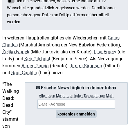
In weiteren Hauptrollen gibt es ein Wiedersehen mit
Gaius
Charles
(Marshal Armstrong der New Babylon Federation),
Željko Ivanek
(Mile Jurkovic aka der Kroate),
Lisa Emery
(die
Lady) und
Keir Gilchrist
(Benjamin Pierce). Als Neuzugänge
kommen
Aimee Garcia
(Renata),
Jimmi Simpson
(Dillard)
und
Raúl Castillo
(Luis) hinzu.
"The
✉ Frische News täglich in deiner Inbox
Walking
A
lle neuen Meldungen jeden Tag gratis per Mail.
Dead:
Dead
City"
kostenlos anmelden
stammt
von