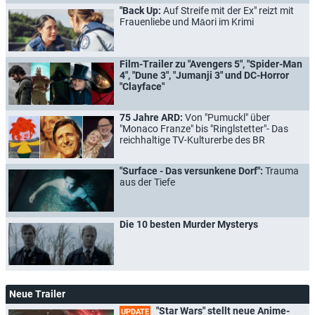
"Back Up:
Auf Streife mit der Ex" reizt mit
Frauenliebe und Māori im Krimi
Film-Trailer zu "Avengers 5", "Spider-Man
4", "Dune 3", "Jumanji 3" und DC-Horror
"Clayface"
75 Jahre ARD:
Von "Pumuckl" über
"Monaco Franze" bis "Ringlstetter"- Das
reichhaltige TV-Kulturerbe des BR
"Surface - Das versunkene Dorf":
Trauma
aus der Tiefe
Die 10 besten Murder Mysterys
Neue Trailer
"Star Wars" stellt neue Anime-
UPDATE