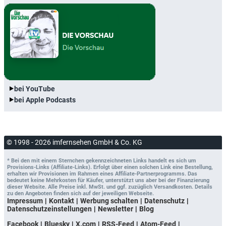
bei YouTube
bei Apple Podcasts
© 1998 - 2026 imfernsehen GmbH & Co. KG
* Bei den mit einem Sternchen gekennzeichneten Links handelt es sich um
Provisions-Links (Affiliate-Links). Erfolgt über einen solchen Link eine Bestellung,
erhalten wir Provisionen im Rahmen eines Affiliate-Partnerprogramms. Das
bedeutet keine Mehrkosten für Käufer, unterstützt uns aber bei der Finanzierung
dieser Website. Alle Preise inkl. MwSt. und ggf. zuzüglich Versandkosten. Details
zu den Angeboten finden sich auf der jeweiligen Webseite.
Impressum
Kontakt
Werbung schalten
Datenschutz
Datenschutzeinstellungen
Newsletter
Blog
Facebook
Bluesky
X.com
RSS-Feed
Atom-Feed