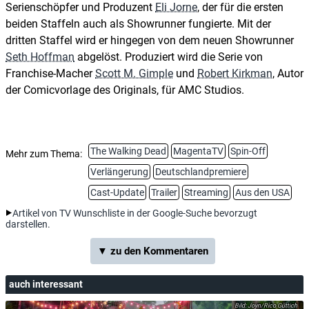
Serienschöpfer und Produzent
Eli Jorne
, der für die ersten
beiden Staffeln auch als Showrunner fungierte. Mit der
dritten Staffel wird er hingegen von dem neuen Showrunner
Seth Hoffman
abgelöst. Produziert wird die Serie von
Franchise-Macher
Scott M. Gimple
und
Robert Kirkman
, Autor
der Comicvorlage des Originals, für AMC Studios.
The Walking Dead
MagentaTV
Spin-Off
Mehr zum Thema:
Verlängerung
Deutschlandpremiere
Cast-Update
Trailer
Streaming
Aus den USA
Artikel von TV Wunschliste in der Google-Suche bevorzugt
darstellen.
▼ zu den Kommentaren
auch interessant
Joyn/Rico Güttich