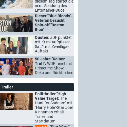
diesem Tag startet die
neue Sendung des
Entertainer-Duos
Dieser "Blue Bloods"-
Veteran besucht
Spin-off "Boston
Blue"
Quoten:
ZDF punktet
mit Krimi-Aufgüssen,
Sat.1 mit Zweitliga-
Auftakt
50 Jahre "Kölner
Treff":
WDR feiert mit
Primetime-Show,
Doku und Rückblicken
Trailer
Politthriller "High
Value Target:
The
Hunt for Saddam" mit
"Harry Hole"-Star Joel
Kinnaman erhält
Trailer und
Startdatum
"Star Wars"