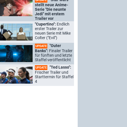
UPDATE
stellt neue Anime-
Serie "Die neunte
Jedi" mit erstem
Trailer vor
"Cupertino":
Endlich
erster Trailer zur
neuen Serie mit Mike
Colter ("Evil")
"Outer
UPDATE
Banks":
Finaler Trailer
für fünften und letzte
Staffel veröffentlicht
"Ted Lasso":
UPDATE
Frischer Trailer und
Starttermin für Staffel
4