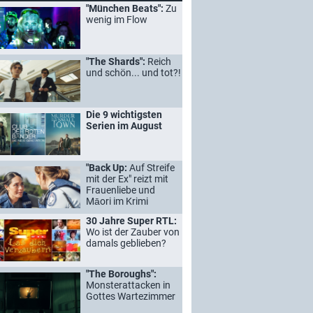
"München Beats":
Zu
wenig im Flow
"The Shards":
Reich
und schön... und tot?!
Die 9 wichtigsten
Serien im August
"Back Up:
Auf Streife
mit der Ex" reizt mit
Frauenliebe und
Māori im Krimi
30 Jahre Super RTL:
Wo ist der Zauber von
damals geblieben?
"The Boroughs":
Monsterattacken in
Gottes Wartezimmer