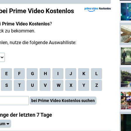
bei Prime Video Kostenlos
i
Prime Video Kostenlos
?
lick zu bekommen.
en, nutze die folgende Auswahlliste:
E
F
G
H
I
J
K
L
S
T
U
V
W
X
Y
Z
bei Prime Video Kostenlos suchen
ge der letzten 7 Tage
tum