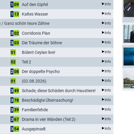
1
09
Auf den Gipfel
Info
1
13
Kaltes Wasser
Info
/ Ganz schön teure Zähne
Info
3
02
Corridonis Plan
Info
3
03
Die Träume der Söhne
Info
01
Bülent Ceylan live!
Info
02
Teil 2
Info
2
08
Der doppelte Psycho
Info
01
(02.08.2026)
Info
3
49
Schade, diese Schäden durch Haustiere!
Info
3
78
Beschädigte Überraschung!
Info
3
39
Familienfehde
Info
3
67
Drama in vier Wänden (Teil 2)
Info
3
54
Ausgepinselt
Info