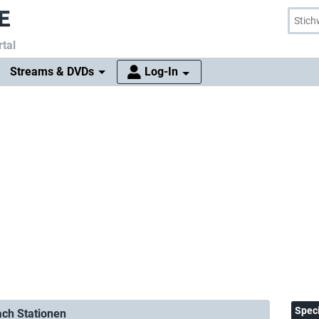
tal
Streams & DVDs
Log-In
Spec
ach Stationen