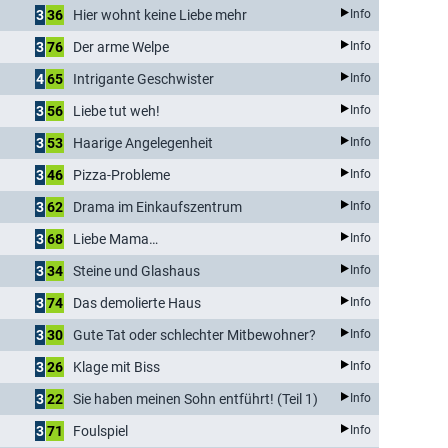
3
36
Hier wohnt keine Liebe mehr
Info
3
76
Der arme Welpe
Info
4
65
Intrigante Geschwister
Info
3
56
Liebe tut weh!
Info
3
53
Haarige Angelegenheit
Info
3
46
Pizza-Probleme
Info
3
62
Drama im Einkaufszentrum
Info
3
68
Liebe Mama…
Info
3
34
Steine und Glashaus
Info
3
74
Das demolierte Haus
Info
3
30
Gute Tat oder schlechter Mitbewohner?
Info
3
26
Klage mit Biss
Info
3
22
Sie haben meinen Sohn entführt! (Teil 1)
Info
3
71
Foulspiel
Info