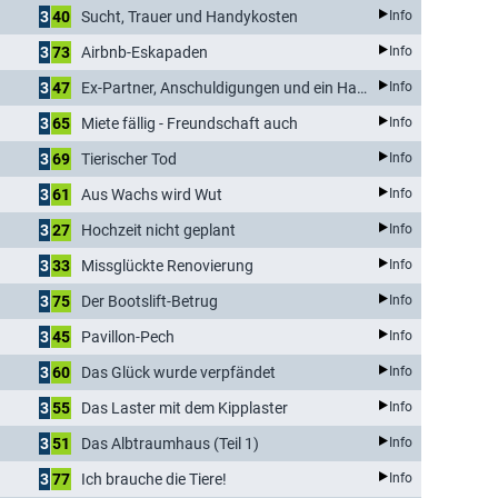
3
40
Sucht, Trauer und Handykosten
Info
3
73
Airbnb-Eskapaden
Info
3
47
Ex-Partner, Anschuldigungen und ein Haus
Info
3
65
Miete fällig - Freundschaft auch
Info
3
69
Tierischer Tod
Info
3
61
Aus Wachs wird Wut
Info
3
27
Hochzeit nicht geplant
Info
3
33
Missglückte Renovierung
Info
3
75
Der Bootslift-Betrug
Info
3
45
Pavillon-Pech
Info
3
60
Das Glück wurde verpfändet
Info
3
55
Das Laster mit dem Kipplaster
Info
3
51
Das Albtraumhaus (Teil 1)
Info
3
77
Ich brauche die Tiere!
Info