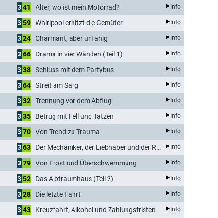
3
41
Alter, wo ist mein Motorrad?
Info
3
59
Whirlpool erhitzt die Gemüter
Info
3
24
Charmant, aber unfähig
Info
3
66
Drama in vier Wänden (Teil 1)
Info
3
38
Schluss mit dem Partybus
Info
3
64
Streit am Sarg
Info
3
32
Trennung vor dem Abflug
Info
3
35
Betrug mit Fell und Tatzen
Info
3
70
Von Trend zu Trauma
Info
3
63
Der Mechaniker, der Liebhaber und der Rechtsstreit
Info
3
79
Von Frost und Überschwemmung
Info
3
52
Das Albtraumhaus (Teil 2)
Info
3
28
Die letzte Fahrt
Info
3
43
Kreuzfahrt, Alkohol und Zahlungsfristen
Info