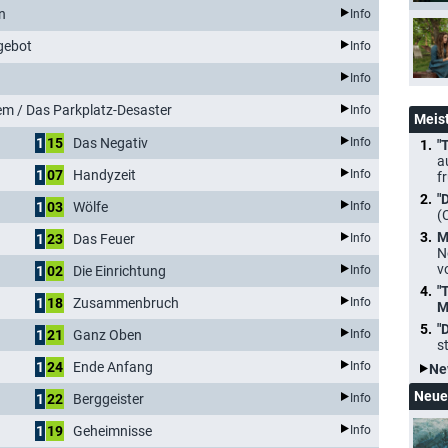
rn
Info
gebot
Info
Info
lem / Das Parkplatz-Desaster
Info
Meis
1
15
Das Negativ
Info
"
a
1
07
Handyzeit
Info
f
"
1
03
Wölfe
Info
(
M
1
23
Das Feuer
Info
N
v
1
02
Die Einrichtung
Info
"
1
18
Zusammenbruch
Info
M
"
1
21
Ganz Oben
Info
s
1
24
Ende Anfang
Info
Ne
Neue
1
22
Berggeister
Info
1
19
Geheimnisse
Info