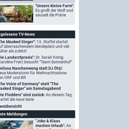
"Unsere kleine Farm":
Es grollt der Wolf und
säuselt die Prärie
tgelesene TV-News
The Masked Singer":
13. Staffel startet
uf überraschendem Sendeplatz und viel
rüher als zuletzt
Die Landarztpraxis":
Dr. Sarah König
Caroline Frier) besucht "Team Sonnenhof"
elissa Naschenweng statt DJ Ötzi:
eue Moderatorin für Weihnachtsshow
on ORF und BR
The Voice of Germany" statt "The
asked Singer" am Samstagabend
Die Flodders" sind zurück:
An diesem Tag
tartet die neue Serie
wsübersicht
ste Meldungen
"Joko & Klaas
machen Urlaub":
An