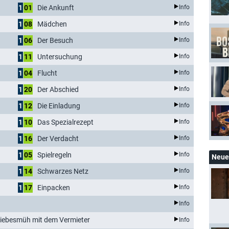
1
01
Die Ankunft
Info
1
08
Mädchen
Info
1
06
Der Besuch
Info
1
11
Untersuchung
Info
1
04
Flucht
Info
1
20
Der Abschied
Info
1
12
Die Einladung
Info
1
10
Das Spezialrezept
Info
1
16
Der Verdacht
Info
1
05
Spielregeln
Info
Neue 
1
14
Schwarzes Netz
Info
1
17
Einpacken
Info
Info
 Liebesmüh mit dem Vermieter
Info