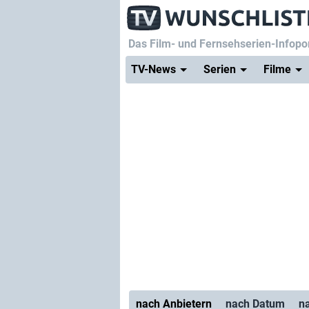
Das Film- und Fernsehserien-Infopor
TV-News
Serien
Filme
nach Anbietern
nach Datum
n