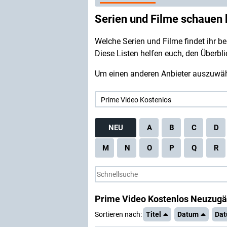
Serien und Filme schauen 
Welche Serien und Filme findet ihr be
Diese Listen helfen euch, den Überb
Um einen anderen Anbieter auszuwähl
NEU
A
B
C
D
M
N
O
P
Q
R
Prime Video Kostenlos Neuzugän
Sortieren nach:
Titel
Datum
Da