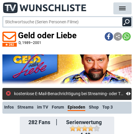
Geld oder Liebe
D
, 1989–2001
282
kostenlose E-Mail-Benachrichtigung bei Streaming- oder TV-Start
Infos
Streams
im TV
Forum
Episoden
Shop
Top 3
282
Fans
Serienwertung