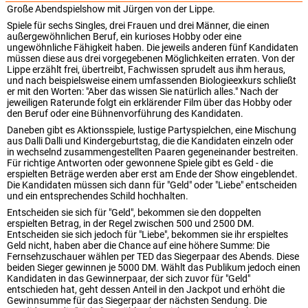
Große Abendspielshow mit Jürgen von der Lippe.
Spiele für sechs Singles, drei Frauen und drei Männer, die einen
außergewöhnlichen Beruf, ein kurioses Hobby oder eine
ungewöhnliche Fähigkeit haben. Die jeweils anderen fünf Kandidaten
müssen diese aus drei vorgegebenen Möglichkeiten erraten. Von der
Lippe erzählt frei, übertreibt, Fachwissen sprudelt aus ihm heraus,
und nach beispielsweise einem umfassenden Biologieexkurs schließt
er mit den Worten: "Aber das wissen Sie natürlich alles." Nach der
jeweiligen Raterunde folgt ein erklärender Film über das Hobby oder
den Beruf oder eine Bühnenvorführung des Kandidaten.
Daneben gibt es Aktionsspiele, lustige Partyspielchen, eine Mischung
aus Dalli Dalli und Kindergeburtstag, die die Kandidaten einzeln oder
in wechselnd zusammengestellten Paaren gegeneinander bestreiten.
Für richtige Antworten oder gewonnene Spiele gibt es Geld - die
erspielten Beträge werden aber erst am Ende der Show eingeblendet.
Die Kandidaten müssen sich dann für "Geld" oder "Liebe" entscheiden
und ein entsprechendes Schild hochhalten.
Entscheiden sie sich für "Geld", bekommen sie den doppelten
erspielten Betrag, in der Regel zwischen 500 und 2500 DM.
Entscheiden sie sich jedoch für "Liebe", bekommen sie ihr erspieltes
Geld nicht, haben aber die Chance auf eine höhere Summe: Die
Fernsehzuschauer wählen per TED das Siegerpaar des Abends. Diese
beiden Sieger gewinnen je 5000 DM. Wählt das Publikum jedoch einen
Kandidaten in das Gewinnerpaar, der sich zuvor für "Geld"
entschieden hat, geht dessen Anteil in den Jackpot und erhöht die
Gewinnsumme für das Siegerpaar der nächsten Sendung. Die