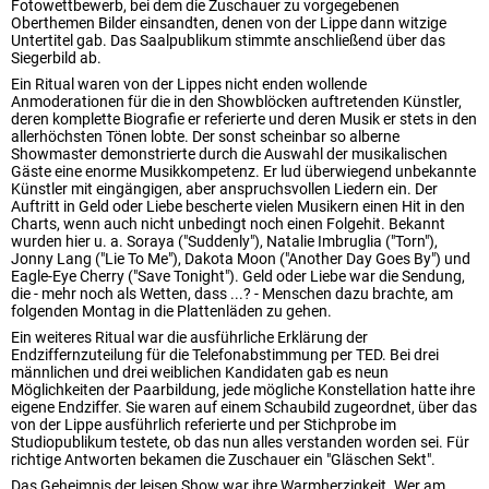
Fotowettbewerb, bei dem die Zuschauer zu vorgegebenen
Oberthemen Bilder einsandten, denen von der Lippe dann witzige
Untertitel gab. Das Saalpublikum stimmte anschließend über das
Siegerbild ab.
Ein Ritual waren von der Lippes nicht enden wollende
Anmoderationen für die in den Showblöcken auftretenden Künstler,
deren komplette Biografie er referierte und deren Musik er stets in den
allerhöchsten Tönen lobte. Der sonst scheinbar so alberne
Showmaster demonstrierte durch die Auswahl der musikalischen
Gäste eine enorme Musikkompetenz. Er lud überwiegend unbekannte
Künstler mit eingängigen, aber anspruchsvollen Liedern ein. Der
Auftritt in Geld oder Liebe bescherte vielen Musikern einen Hit in den
Charts, wenn auch nicht unbedingt noch einen Folgehit. Bekannt
wurden hier u. a. Soraya ("Suddenly"), Natalie Imbruglia ("Torn"),
Jonny Lang ("Lie To Me"), Dakota Moon ("Another Day Goes By") und
Eagle-Eye Cherry ("Save Tonight"). Geld oder Liebe war die Sendung,
die - mehr noch als Wetten, dass ...? - Menschen dazu brachte, am
folgenden Montag in die Plattenläden zu gehen.
Ein weiteres Ritual war die ausführliche Erklärung der
Endziffernzuteilung für die Telefonabstimmung per TED. Bei drei
männlichen und drei weiblichen Kandidaten gab es neun
Möglichkeiten der Paarbildung, jede mögliche Konstellation hatte ihre
eigene Endziffer. Sie waren auf einem Schaubild zugeordnet, über das
von der Lippe ausführlich referierte und per Stichprobe im
Studiopublikum testete, ob das nun alles verstanden worden sei. Für
richtige Antworten bekamen die Zuschauer ein "Gläschen Sekt".
Das Geheimnis der leisen Show war ihre Warmherzigkeit. Wer am