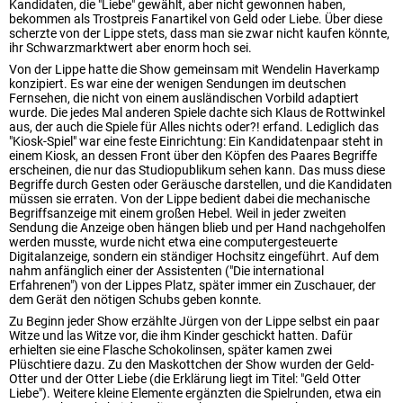
Kandidaten, die "Liebe" gewählt, aber nicht gewonnen haben,
bekommen als Trostpreis Fanartikel von Geld oder Liebe. Über diese
scherzte von der Lippe stets, dass man sie zwar nicht kaufen könnte,
ihr Schwarzmarktwert aber enorm hoch sei.
Von der Lippe hatte die Show gemeinsam mit Wendelin Haverkamp
konzipiert. Es war eine der wenigen Sendungen im deutschen
Fernsehen, die nicht von einem ausländischen Vorbild adaptiert
wurde. Die jedes Mal anderen Spiele dachte sich Klaus de Rottwinkel
aus, der auch die Spiele für Alles nichts oder?! erfand. Lediglich das
"Kiosk-Spiel" war eine feste Einrichtung: Ein Kandidatenpaar steht in
einem Kiosk, an dessen Front über den Köpfen des Paares Begriffe
erscheinen, die nur das Studiopublikum sehen kann. Das muss diese
Begriffe durch Gesten oder Geräusche darstellen, und die Kandidaten
müssen sie erraten. Von der Lippe bedient dabei die mechanische
Begriffsanzeige mit einem großen Hebel. Weil in jeder zweiten
Sendung die Anzeige oben hängen blieb und per Hand nachgeholfen
werden musste, wurde nicht etwa eine computergesteuerte
Digitalanzeige, sondern ein ständiger Hochsitz eingeführt. Auf dem
nahm anfänglich einer der Assistenten ("Die international
Erfahrenen") von der Lippes Platz, später immer ein Zuschauer, der
dem Gerät den nötigen Schubs geben konnte.
Zu Beginn jeder Show erzählte Jürgen von der Lippe selbst ein paar
Witze und las Witze vor, die ihm Kinder geschickt hatten. Dafür
erhielten sie eine Flasche Schokolinsen, später kamen zwei
Plüschtiere dazu. Zu den Maskottchen der Show wurden der Geld-
Otter und der Otter Liebe (die Erklärung liegt im Titel: "Geld Otter
Liebe"). Weitere kleine Elemente ergänzten die Spielrunden, etwa ein