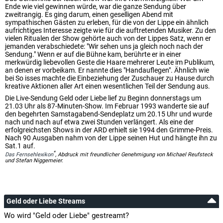
Ende wie viel gewinnen würde, war die ganze Sendung über
zweitrangig. Es ging darum, einen geselligen Abend mit
sympathischen Gästen zu erleben, für die von der Lippe ein ähnlich
aufrichtiges Interesse zeigte wie für die auftretenden Musiker. Zu den
vielen Ritualen der Show gehörte auch von der Lippes Satz, wenn er
jemanden verabschiedete: "Wir sehen uns ja gleich noch nach der
Sendung." Wenn er auf die Bühne kam, berührte er in einer
merkwürdig liebevollen Geste die Haare mehrerer Leute im Publikum,
an denen er vorbeikam. Er nannte dies "Handauflegen". Ähnlich wie
bei So isses machte die Einbeziehung der Zuschauer zu Hause durch
kreative Aktionen aller Art einen wesentlichen Teil der Sendung aus.
Die Live-Sendung Geld oder Liebe lief zu Beginn donnerstags um
21.03 Uhr als 87-Minuten-Show. Im Februar 1993 wanderte sie auf
den begehrten Samstagabend-Sendeplatz um 20.15 Uhr und wurde
nach und nach auf etwa zwei Stunden verlängert. Als eine der
erfolgreichsten Shows in der ARD erhielt sie 1994 den Grimme-Preis.
Nach 90 Ausgaben nahm von der Lippe seinen Hut und hängte ihn zu
Sat.1 auf.
*
Das Fernsehlexikon
, Abdruck mit freundlicher Genehmigung von Michael Reufsteck
und Stefan Niggemeier.
Geld oder Liebe Streams
Wo wird "Geld oder Liebe" gestreamt?