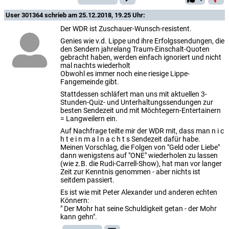
User 301364
schrieb am 25.12.2018, 19.25 Uhr:
Der WDR ist Zuschauer-Wunsch-resistent.
Genies wie v.d. Lippe und ihre Erfolgssendungen, die
den Sendern jahrelang Traum-Einschalt-Quoten
gebracht haben, werden einfach ignoriert und nicht
mal nachts wiederholt
Obwohl es immer noch eine riesige Lippe-
Fangemeinde gibt.
Stattdessen schläfert man uns mit aktuellen 3-
Stunden-Quiz- und Unterhaltungssendungen zur
besten Sendezeit und mit Möchtegern-Entertainern
= Langweilern ein.
Auf Nachfrage teilte mir der WDR mit, dass man n i c
h t e i n m a l n a c h t s Sendezeit dafür habe.
Meinen Vorschlag, die Folgen von "Geld oder Liebe"
dann wenigstens auf "ONE" wiederholen zu lassen
(wie z.B. die Rudi-Carrell-Show), hat man vor langer
Zeit zur Kenntnis genommen - aber nichts ist
seitdem passiert.
Es ist wie mit Peter Alexander und anderen echten
Könnern:
" Der Mohr hat seine Schuldigkeit getan - der Mohr
kann gehn".