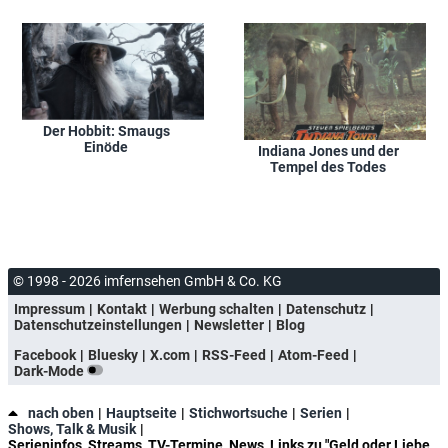
Der Hobbit: Smaugs
Einöde
Indiana Jones und der
Tempel des Todes
© 1998 - 2026 imfernsehen GmbH & Co. KG
Impressum
Kontakt
Werbung schalten
Datenschutz
Datenschutzeinstellungen
Newsletter
Blog
Facebook
Bluesky
X.com
RSS-Feed
Atom-Feed
Dark-Mode
nach oben
Hauptseite
Stichwortsuche
Serien
Shows, Talk & Musik
Serieninfos, Streams, TV-Termine, News, Links zu "Geld oder Liebe