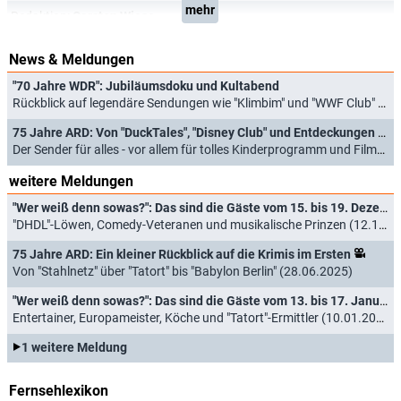
mehr
Redaktion:
Carsten Wiese
News & Meldungen
"70 Jahre WDR": Jubiläumsdoku und Kultabend
Rückblick auf legendäre Sendungen wie "Klimbim" und "WWF Club" (09.12.2025)
75 Jahre ARD: Von "DuckTales", "Disney Club" und Entdeckungen im Nachtprogramm
Der Sender für alles - vor allem für tolles Kinderprogramm und Filmschätze (07.06.2025)
weitere Meldungen
"Wer weiß denn sowas?": Das sind die Gäste vom 15. bis 19. Dezember 2025
"DHDL"-Löwen, Comedy-Veteranen und musikalische Prinzen (12.12.2025)
75 Jahre ARD: Ein kleiner Rückblick auf die Krimis im Ersten
Von "Stahlnetz" über "Tatort" bis "Babylon Berlin" (28.06.2025)
"Wer weiß denn sowas?": Das sind die Gäste vom 13. bis 17. Januar 2025
Entertainer, Europameister, Köche und "Tatort"-Ermittler (10.01.2025)
1 weitere Meldung
Fernsehlexikon