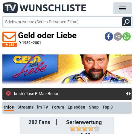
Geld oder Liebe
D
, 1989–2001
282
kostenlose E-Mail-Benachrichtigung bei Streaming-
Infos
Streams
im TV
Forum
Episoden
Shop
Top 3
282
Fans
Serienwertung