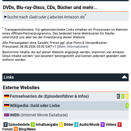
DVDs, Blu-ray-Discs, CDs, Bücher und mehr...
*
Suche nach
Geld oder Liebe
bei Amazon.de
*
Transparenzhinweis: Für gekennzeichnete Links erhalten wir Provisionen im Rahmen
eines Affiliate-Partnerprogramms. Das bedeutet keine Mehrkosten für Käufer,
unterstützt uns aber bei der Finanzierung dieser Website.
Alle Preisangaben ohne Gewähr, Preise ggf. plus Porto & Versandkosten.
Preisstand: 08.08.2026 03:00 GMT+1 (
Mehr Informationen
)
Bestimmte Inhalte, die auf dieser Website angezeigt werden, stammen von Amazon.
Diese Inhalte werden "wie besehen" bereitgestellt und können jederzeit geändert oder
entfernt werden.
Links
Externe Websites
Fernsehserien.de (Episodenführer & Infos)
E
I
B
Wikipedia: Geld oder Liebe
I
IMDb
(Internet Movie Database)
E
Episodenliste
I
Inhaltsangabe
B
Bilder
A
Audio/Musik
V
Videos
F
Forum
N
Blog/News