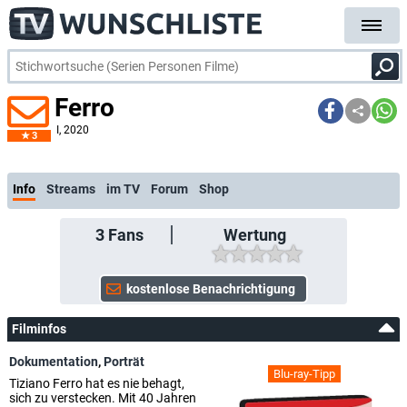
Ferro
I
, 2020
3
Info
Streams
im TV
Forum
Shop
3
Fans
Wertung
Filminfos
Dokumentation
,
Porträt
Blu-ray-Tipp
Tiziano Ferro hat es nie behagt,
sich zu verstecken. Mit 40 Jahren