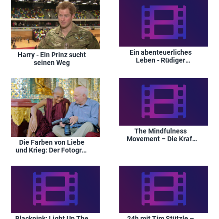
Ein abenteuerliches
Harry - Ein Prinz sucht
Leben - Rüdiger
seinen Weg
Nehberg
The Mindfulness
Movement – Die Kraft
Die Farben von Liebe
der Achtsamkeit
und Krieg: Der Fotograf
Steve McCurry
Blackpink: Light Up The
24h mit Tim Stützle –