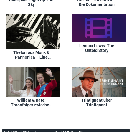
Sky
Die Dokumentation
Lennox Lewis: The
Untold Story
Thelonious Monk &
Pannonica – Eine
amerikanische
Geschichte
William & Kate:
Trintignant über
Thronfolger zwischen
Trintignant
Tradition und Moderne