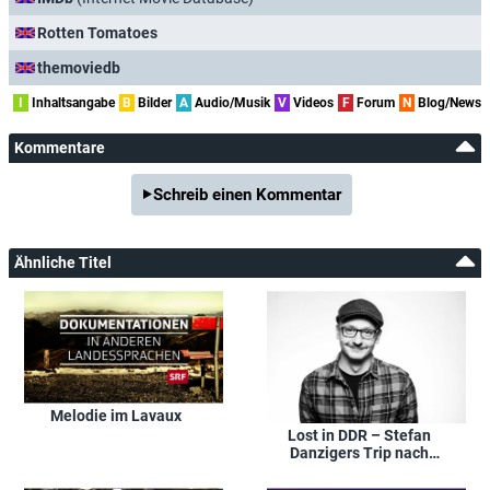
Rotten Tomatoes
themoviedb
I
Inhaltsangabe
B
Bilder
A
Audio/Musik
V
Videos
F
Forum
N
Blog/News
Kommentare
Schreib einen Kommentar
Ähnliche Titel
Melodie im Lavaux
Lost in DDR – Stefan
Danzigers Trip nach
1989