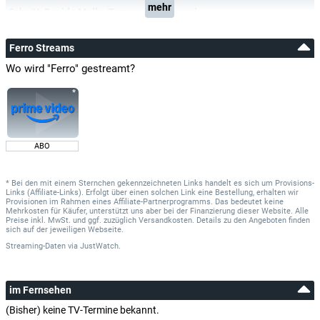
mehr
Schnitt:
Davide Molla
,
Tommaso Zaffaroni
Ferro Streams
Wo wird "Ferro" gestreamt?
ABO
* Bei den mit einem Sternchen gekennzeichneten Links handelt es sich um Provisions-
Links (Affiliate-Links). Erfolgt über einen solchen Link eine Bestellung, erhalten wir
Provisionen im Rahmen eines Affiliate-Partnerprogramms. Das bedeutet keine
Mehrkosten für Käufer, unterstützt uns aber bei der Finanzierung dieser Website. Alle
Preise inkl. MwSt. und ggf. zuzüglich Versandkosten. Details zu den Angeboten finden
sich auf der jeweiligen Webseite.
Streaming-Daten
via
JustWatch.
im Fernsehen
(Bisher) keine TV-Termine bekannt.