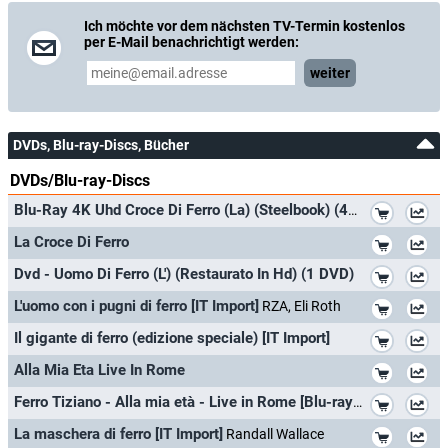
Ich möchte vor dem nächsten TV-Termin kostenlos
per E-Mail benachrichtigt werden:
weiter
DVDs, Blu-ray-Discs, Bücher
DVDs/Blu-ray-Discs
*
Blu-Ray 4K Uhd Croce Di Ferro (La) (Steelbook) (4K Ultra Hd+Blu-Ray Hd)
*
La Croce Di Ferro
*
Dvd - Uomo Di Ferro (L') (Restaurato In Hd) (1 DVD)
*
L'uomo con i pugni di ferro [IT Import]
RZA, Eli Roth
*
Il gigante di ferro (edizione speciale) [IT Import]
*
Alla Mia Eta Live In Rome
*
Ferro Tiziano - Alla mia età - Live in Rome [Blu-ray] [IT Import]
*
La maschera di ferro [IT Import]
Randall Wallace