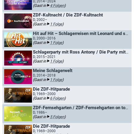
D, 2014–2024
(Gast in
4 Folgen
)
ZDF-Kultnacht / Die ZDF-Kultnacht
D, 2002–
(Gast in
1 Folge
)
Hit auf Hit – Schlagerreisen mit Leonard und seinen Gästen
D, 2000–2016
(Gast in
1 Folge
)
Schlagerparty mit Ross Antony / Die Party mit Ross Antony
D, 2015–2021
(Gast in
1 Folge
)
Meine Schlagerwelt
D, 2014–2018
(Gast in
1 Folge
)
Die ZDF-Hitparade
D, 1969–2000
(Gast in
6 Folgen
)
ZDF-Fernsehgarten / ZDF-Fernsehgarten on tour
D, 1986–
(Gast in
5 Folgen
)
Die ZDF-Hitparade
D, 1969–2000