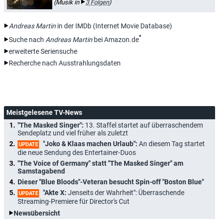
(Musik in
3 Folgen
)
Andreas Martin
in der IMDb (Internet Movie Database)
*
Suche nach
Andreas Martin
bei Amazon.de
erweiterte Seriensuche
Recherche nach Ausstrahlungsdaten
Meistgelesene TV-News
"The Masked Singer":
13. Staffel startet auf überraschendem
Sendeplatz und viel früher als zuletzt
"Joko & Klaas machen Urlaub":
An diesem Tag startet
UPDATE
die neue Sendung des Entertainer-Duos
"The Voice of Germany" statt "The Masked Singer" am
Samstagabend
Dieser "Blue Bloods"-Veteran besucht Spin-off "Boston Blue"
"Akte X:
Jenseits der Wahrheit": Überraschende
UPDATE
Streaming-Premiere für Director's Cut
Newsübersicht